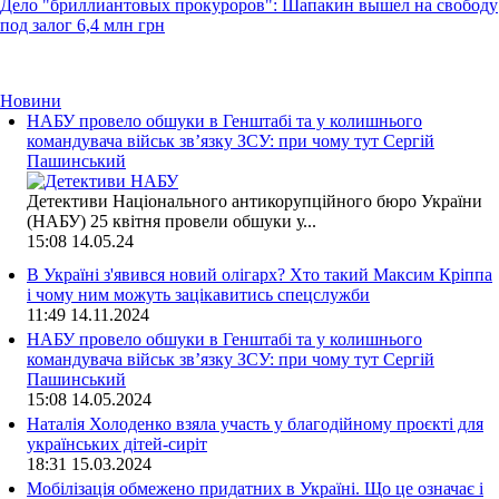
Дело "бриллиантовых прокуроров": Шапакин вышел на свободу
под залог 6,4 млн грн
Новини
НАБУ провело обшуки в Генштабі та у колишнього
командувача військ зв’язку ЗСУ: при чому тут Сергій
Пашинський
Детективи Національного антикорупційного бюро України
(НАБУ) 25 квітня провели обшуки у...
15:08
14.05.24
В Україні з'явився новий олігарх? Хто такий Максим Кріппа
і чому ним можуть зацікавитись спецслужби
11:49
14.11.2024
НАБУ провело обшуки в Генштабі та у колишнього
командувача військ зв’язку ЗСУ: при чому тут Сергій
Пашинський
15:08
14.05.2024
Наталія Холоденко взяла участь у благодійному проєкті для
українських дітей-сиріт
18:31
15.03.2024
Мобілізація обмежено придатних в Україні. Що це означає і