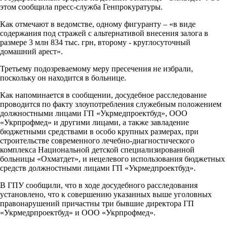
этом сообщила пресс-служба Генпрокуратуры.
Как отмечают в ведомстве, одному фигуранту – «в виде
содержания под стражей с альтернативой внесения залога в
размере 3 млн 834 тыс. грн, второму - круглосуточный
домашний арест».
Третьему подозреваемому меру пресечения не избрали,
поскольку он находится в больнице.
Как напоминается в сообщении, досудебное расследование
проводится по факту злоупотребления служебным положением
должностными лицами ГП «Укрмедпроектбуд», ООО
«Укрпрофмед» и другими лицами, а также завладение
бюджетными средствами в особо крупных размерах, при
строительстве современного лечебно-диагностического
комплекса Национальной детской специализированной
больницы «Охматдет», и нецелевого использования бюджетных
средств должностными лицами ГП «Укрмедпроектбуд».
В ГПУ сообщили, что в ходе досудебного расследования
установлено, что к совершению указанных выше уголовных
правонарушений причастны три бывшие директора ГП
«Укрмедрпроектбуд» и ООО «Укрпрофмед».