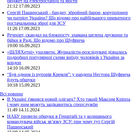
бюджет на електростанції та мости
21:12
17.09.2023
Сергій Пашинський - бандит, збройний барон, корупціонер
чи патріот України? Що відомо про найбільшого приватного
постачальника зброї для ЗСУ
11:26
17.09.2023
Речпорт, скандал на блокпосту, зламана щелепа дружини та
бійки в Раді. Що відомо про Шуфрича
19:00
16.09.2023
«ШЛЯХетні» ухилянти. Журналісти-розслідувачі дізнались
подробиці популярної схеми виїзду чоловіків з України за
кордон
14:10
16.09.2023
“Був одним із рупорів Кремля”: у нардепа Нестора Шуфрича
йдуть обшуки
10:18
15.09.2023
Всі новини
В Україні з'явився новий олігарх? Хто такий Максим Кріппа
і чому ним можуть зацікавитись спецслужби
11:49 14.11.2024
НАБУ провело обшуки в Генштабі та у колишнього
командувача військ зв’язку ЗСУ: при чому тут Сергій
Пашинський