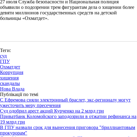
27 июля Служба безопасности и Национальная полиция
объявили о подозрении трем фигурантам дела о хищении более
девяти миллионов государственных средств на детской
больницы «Охматдет».
Теги:
суд
ГПУ
Охматдет
Коррупция
хищения
скандалы
Нова Влада
Публікації по темі
С Ефремова сняли электронный браслет, экс-регионалу могут
ужесточить меру пресечения
Суд одобрил арест акций Курченко на 2 млрд грн
Приватбанк Коломойского заподозрили в отжатии рефинанса на
19 млрд грн
В ГПУ назвали срок для вынесения приговора "бриллиантовым
прокурорам"