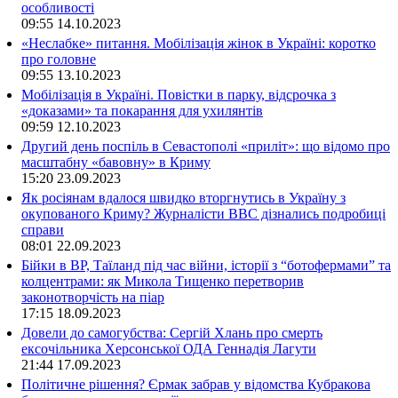
особливості
09:55
14.10.2023
«Неслабке» питання. Мобілізація жінок в Україні: коротко
про головне
09:55
13.10.2023
Мобілізація в Україні. Повістки в парку, відсрочка з
«доказами» та покарання для ухилянтів
09:59
12.10.2023
Другий день поспіль в Севастополі «приліт»: що відомо про
масштабну «бавовну» в Криму
15:20
23.09.2023
Як росіянам вдалося швидко вторгнутись в Україну з
окупованого Криму? Журналісти ВВС дізнались подробиці
справи
08:01
22.09.2023
Бійки в ВР, Таїланд під час війни, історії з “ботофермами” та
колцентрами: як Микола Тищенко перетворив
законотворчість на піар
17:15
18.09.2023
Довели до самогубства: Сергій Хлань про смерть
ексочільника Херсонської ОДА Геннадія Лагути
21:44
17.09.2023
Політичне рішення? Єрмак забрав у відомства Кубракова