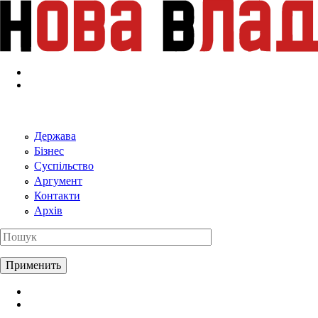
Перейти к основному содержанию
Держава
Бізнес
Суспільство
Аргумент
Контакти
Архів