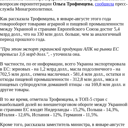
вопросам евроинтеграции
Ольга Трофимцева
,
сообщила
пресс-
служба Минагрополитики.
Как рассказала Трофимцева, в январе-августе этого года
товарооборот товарами аграрной и пищевой промышленности
между Украиной и странами Европейского Союза достиг 5,4
млрд долл., что на 330 млн долл. больше, чем за аналогичный
период прошлого года.
"При этом экспорт украинской продукции АПК на рынки ЕС
превысил 3,6 млрд долл."
, - уточнила она.
В частности, по ее информации, всего Украина экспортировала
в ЕС: зерновых - на 1,2 млрд долл., масла подсолнечного - на
702,5 млн долл., семена масличных - 581,4 млн долл., остатки и
отходы пищевой промышленности - 312,8 млн долл., мяса и
пищевых субпродуктов домашней птицы - на 169,8 млн долл. и
другие товары.
В то же время, отметила Трофимцева, в ТОП-5 стран с
наибольшей долей во внешнеторговом обороте между Украиной
и странами ЕС входят Нидерланды - 15,2%, Польша - 14,3%,
Италия - 12,6%, Испания - 12%, Германия - 11,5%.
Кроме того, рассказала заместитель министра, в январе-августе