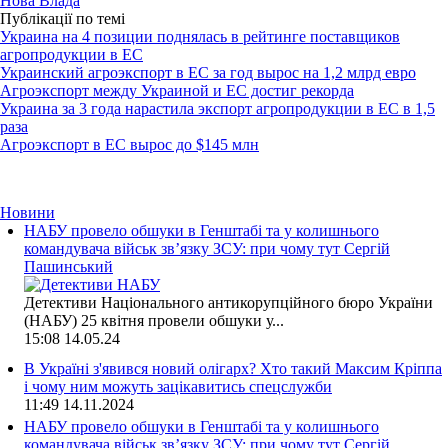
Нова Влада
Публікації по темі
Украина на 4 позиции поднялась в рейтинге поставщиков
агропродукции в ЕС
Украинский агроэкспорт в ЕС за год вырос на 1,2 млрд евро
Агроэкспорт между Украиной и ЕС достиг рекорда
Украина за 3 года нарастила экспорт агропродукции в ЕС в 1,5
раза
Агроэкспорт в ЕС вырос до $145 млн
Новини
НАБУ провело обшуки в Генштабі та у колишнього
командувача військ зв’язку ЗСУ: при чому тут Сергій
Пашинський
Детективи Національного антикорупційного бюро України
(НАБУ) 25 квітня провели обшуки у...
15:08
14.05.24
В Україні з'явився новий олігарх? Хто такий Максим Кріппа
і чому ним можуть зацікавитись спецслужби
11:49
14.11.2024
НАБУ провело обшуки в Генштабі та у колишнього
командувача військ зв’язку ЗСУ: при чому тут Сергій