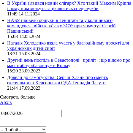
В Україні з'явився новий олігарх? Хто такий Максим Кріппа
і чому ним можуть зацікавитись спецслужби
11:49 14.11.2024
НАБУ провело обшуки в Генштабі та у колишнього
командувача військ зв’язку ЗСУ: при чому тут Сергій
Пашинський
15:08 14.05.2024
Наталія Холоденко взяла участь у благодійному проєкті для
українських дітей-сиріт
18:31 15.03.2024
Другий день поспіль в Севастополі «приліт»: що відомо про
масштабну «бавовну» в Криму
15:20 23.09.2023
Довели до самогубства: Сергій Хлань про смерть
ексочільника Херсонської ОДА Геннадія Лагути
21:44 17.09.2023
Смотреть больше
Архів