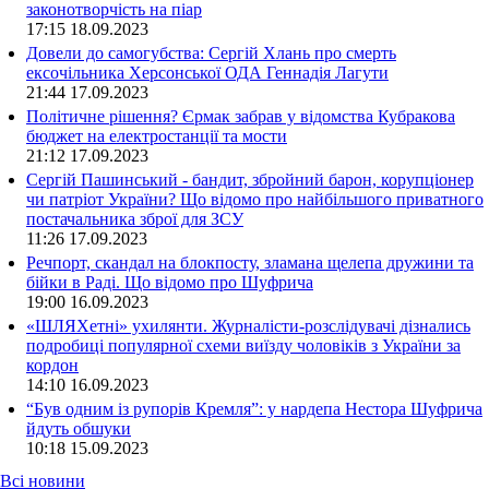
законотворчість на піар
17:15
18.09.2023
Довели до самогубства: Сергій Хлань про смерть
ексочільника Херсонської ОДА Геннадія Лагути
21:44
17.09.2023
Політичне рішення? Єрмак забрав у відомства Кубракова
бюджет на електростанції та мости
21:12
17.09.2023
Сергій Пашинський - бандит, збройний барон, корупціонер
чи патріот України? Що відомо про найбільшого приватного
постачальника зброї для ЗСУ
11:26
17.09.2023
Речпорт, скандал на блокпосту, зламана щелепа дружини та
бійки в Раді. Що відомо про Шуфрича
19:00
16.09.2023
«ШЛЯХетні» ухилянти. Журналісти-розслідувачі дізнались
подробиці популярної схеми виїзду чоловіків з України за
кордон
14:10
16.09.2023
“Був одним із рупорів Кремля”: у нардепа Нестора Шуфрича
йдуть обшуки
10:18
15.09.2023
Всі новини