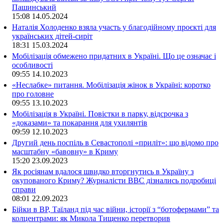
Пашинський
15:08
14.05.2024
Наталія Холоденко взяла участь у благодійному проєкті для
українських дітей-сиріт
18:31
15.03.2024
Мобілізація обмежено придатних в Україні. Що це означає і
особливості
09:55
14.10.2023
«Неслабке» питання. Мобілізація жінок в Україні: коротко
про головне
09:55
13.10.2023
Мобілізація в Україні. Повістки в парку, відсрочка з
«доказами» та покарання для ухилянтів
09:59
12.10.2023
Другий день поспіль в Севастополі «приліт»: що відомо про
масштабну «бавовну» в Криму
15:20
23.09.2023
Як росіянам вдалося швидко вторгнутись в Україну з
окупованого Криму? Журналісти ВВС дізнались подробиці
справи
08:01
22.09.2023
Бійки в ВР, Таїланд під час війни, історії з “ботофермами” та
колцентрами: як Микола Тищенко перетворив