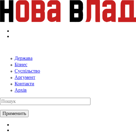
Перейти к основному содержанию
Держава
Бізнес
Суспільство
Аргумент
Контакти
Архів