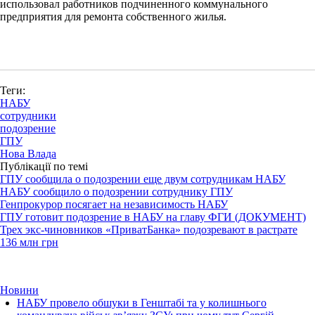
использовал работников подчиненного коммунального
предприятия для ремонта собственного жилья.
Теги:
НАБУ
сотрудники
подозрение
ГПУ
Нова Влада
Публікації по темі
ГПУ сообщила о подозрении еще двум сотрудникам НАБУ
НАБУ сообщило о подозрении сотруднику ГПУ
Генпрокурор посягает на независимость НАБУ
ГПУ готовит подозрение в НАБУ на главу ФГИ (ДОКУМЕНТ)
Трех экс-чиновников «ПриватБанка» подозревают в растрате
136 млн грн
Новини
НАБУ провело обшуки в Генштабі та у колишнього