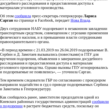
досудебного расследования и предоставления доступа к
материалам уголовного производства.
Об этом
сообщила
пресс-секретарь генпрокурора
Лариса
Сарган
на странице в Facebook, передает
Нова Влада
.
Двух сотрудников НАБУ подозревают в незаконном завладении
транспортным средством, совмещенном с угрозами применения
физического насилия, и в превышении власти сотрудниками
правоохранительного органа.
«В период времени с 21.03.2019 по 26.04.2019 подозреваемые В.
Сербин и Д. Замотаев вызывались (повестками) в ГПУ для
вручения подозрения, объявления о завершении досудебного
расследования и предоставления доступа к материалам
уголовного производства. Однако вызовы ГПУ игнорировались
и подозреваемые не появлялись», — уточнила Сарган.
Тем временем следователи ГБР по согласованию с прокурором
направили ходатайство в суд о приводе подозреваемых Сербина
и Замотаева в Генпрокуратуру.
Как сообщалось ранее, заместителю председателя одной из
Киевских районных государственных администраций
сообщили
о подозрении
в растрате бюджетных средств, поскольку он