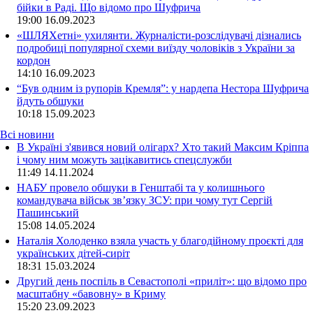
бійки в Раді. Що відомо про Шуфрича
19:00
16.09.2023
«ШЛЯХетні» ухилянти. Журналісти-розслідувачі дізнались
подробиці популярної схеми виїзду чоловіків з України за
кордон
14:10
16.09.2023
“Був одним із рупорів Кремля”: у нардепа Нестора Шуфрича
йдуть обшуки
10:18
15.09.2023
Всі новини
В Україні з'явився новий олігарх? Хто такий Максим Кріппа
і чому ним можуть зацікавитись спецслужби
11:49 14.11.2024
НАБУ провело обшуки в Генштабі та у колишнього
командувача військ зв’язку ЗСУ: при чому тут Сергій
Пашинський
15:08 14.05.2024
Наталія Холоденко взяла участь у благодійному проєкті для
українських дітей-сиріт
18:31 15.03.2024
Другий день поспіль в Севастополі «приліт»: що відомо про
масштабну «бавовну» в Криму
15:20 23.09.2023