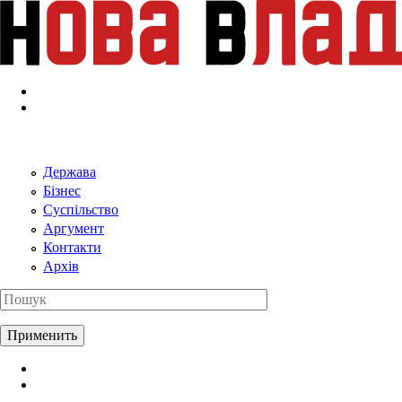
Перейти к основному содержанию
Держава
Бізнес
Суспільство
Аргумент
Контакти
Архів