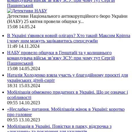
командувача військ зв’язку ЗСУ: при чому тут Сергій
Пашинський
Детективи Національного антикорупційного бюро України
(НАБУ) 25 квітня провели обшуки у...
15:08
14.05.24
В Україні з'явився новий олігарх? Хто такий Максим Кріппа
і чому ним можуть зацікавитись спецслужби
11:49
14.11.2024
НАБУ провело обшуки в Генштабі та у колишнього
командувача військ зв’язку ЗСУ: при чому тут Сергій
Пашинський
15:08
14.05.2024
Наталія Холоденко взяла участь у благодійному проєкті для
українських дітей-сиріт
18:31
15.03.2024
Мобілізація обмежено придатних в Україні. Що це означає і
особливості
09:55
14.10.2023
«Неслабке» питання. Мобілізація жінок в Україні: коротко
про головне
09:55
13.10.2023
Мобілізація в Україні. Повістки в парку, відсрочка з
«доказами» та покарання для ухилянтів