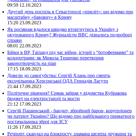
09:59
12.10.2023
Другий день поспіль в Севастополі «приліт»: що відомо про
масштабну «бавовну» в Криму
15:20
23.09.2023
Як росіянам вдалося швидко вторгнутись в Україну з
окупованого Криму? Журналісти ВВС дізнались подробиці
справи
08:01
22.09.2023
Бійки в ВР, Таїланд під час війни, історії з “ботофермами” та
колцентрами: як Микола Тищенко перетворив
законотворчість на піар
17:15
18.09.2023
Довели до самогубства: Сергій Хлань про смерть
ексочільника Херсонської ОДА Геннадія Лагути
21:44
17.09.2023
Політичне рішення? Єрмак забрав у відомства Кубракова
бюджет на електростанції та мости
21:12
17.09.2023
Сергій Пашинський - бандит, збройний барон, корупціонер
чи патріот України? Що відомо про найбільшого приватного
постачальника зброї для ЗСУ
11:26
17.09.2023
Речпорт, скандал на блокпосту, зламана щелепа дружини та