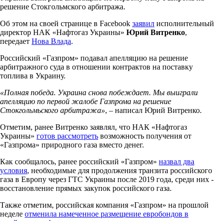
решение Стокгольмского арбитража.
Об этом на своей странице в Facebook
заявил
исполнительный
директор НАК «Нафтогаз Украины»
Юрий Витренко
,
передает
Нова Влада
.
Российский «Газпром» подавал апелляцию на решение
арбитражного суда в отношении контрактов на поставку
топлива в Украину.
«Полная победа. Украина снова побеждает. Мы выиграли
апелляцию по первой жалобе Газпрома на решение
Стокгольмьского арбитража»
, – написал Юрий Витренко.
Отметим, ранее Витренко заявлял, что НАК «Нафтогаз
Украины»
готов рассмотреть
возможность получения от
«Газпрома» природного газа вместо денег.
Как сообщалось, ранее российский «Газпром»
назвал два
условия
, необходимые для продолжения транзита российского
газа в Европу через ГТС Украины после 2019 года, среди них -
восстановление прямых закупок российского газа.
Также отметим, российская компания «Газпром» на прошлой
неделе
отменила намеченное размещение евробондов в