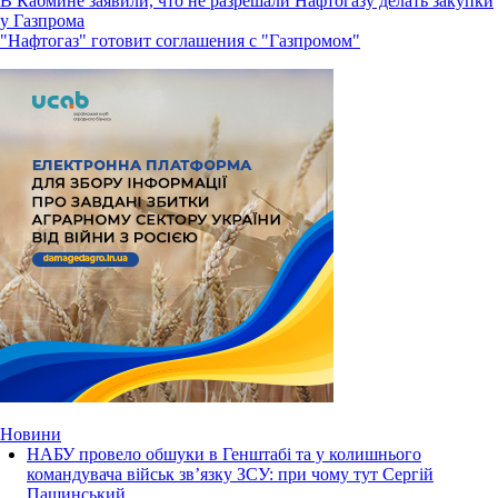
В Кабмине заявили, что не разрешали Нафтогазу делать закупки
у Газпрома
"Нафтогаз" готовит соглашения с "Газпромом"
Новини
НАБУ провело обшуки в Генштабі та у колишнього
командувача військ зв’язку ЗСУ: при чому тут Сергій
Пашинський