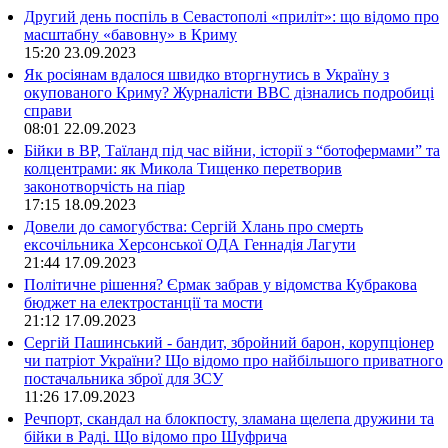
Другий день поспіль в Севастополі «приліт»: що відомо про
масштабну «бавовну» в Криму
15:20
23.09.2023
Як росіянам вдалося швидко вторгнутись в Україну з
окупованого Криму? Журналісти ВВС дізнались подробиці
справи
08:01
22.09.2023
Бійки в ВР, Таїланд під час війни, історії з “ботофермами” та
колцентрами: як Микола Тищенко перетворив
законотворчість на піар
17:15
18.09.2023
Довели до самогубства: Сергій Хлань про смерть
ексочільника Херсонської ОДА Геннадія Лагути
21:44
17.09.2023
Політичне рішення? Єрмак забрав у відомства Кубракова
бюджет на електростанції та мости
21:12
17.09.2023
Сергій Пашинський - бандит, збройний барон, корупціонер
чи патріот України? Що відомо про найбільшого приватного
постачальника зброї для ЗСУ
11:26
17.09.2023
Речпорт, скандал на блокпосту, зламана щелепа дружини та
бійки в Раді. Що відомо про Шуфрича