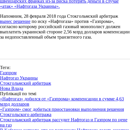
швейцарских франках из-за риска потерять деньги в случае
«атак» «Нафтогаза Украины».
Напомним, 28 февраля 2018 года Стокгольмский арбитраж
вынес решение
по иску «Нафтогаза» против «Газпрома»,
согласно которому российский газовый монополист должен
выплатить украинской стороне 2,56 млрд долларов компенсации
за недопоставленный объем транзитного газа.
Теги:
Газпром
Нафтогаз Украины
Стокгольмский арбитраж
Нова Влада
Публікації по темі
«Нафтогаз» добился от «Газпрома» компенсации в сумме 4,63
млрд долларов
«Газпром» смог добиться приостановки выполнения решения
Стокгольского арбитража
Стокгольмский арбитраж рассудит Нафтогаз и Газпром по цене
на газ