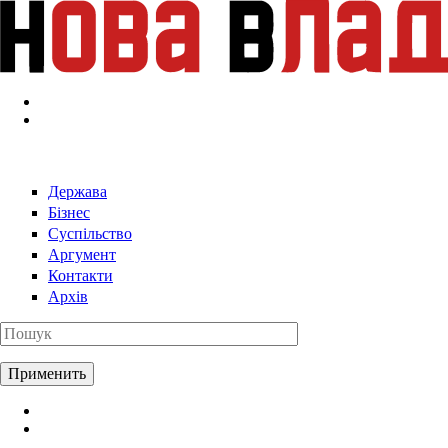
Перейти к основному содержанию
Держава
Бізнес
Суспільство
Аргумент
Контакти
Архів