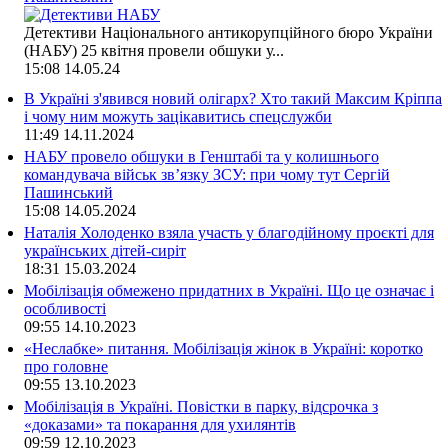
Детективи Національного антикорупційного бюро України
(НАБУ) 25 квітня провели обшуки у...
15:08
14.05.24
В Україні з'явився новий олігарх? Хто такий Максим Кріппа
і чому ним можуть зацікавитись спецслужби
11:49
14.11.2024
НАБУ провело обшуки в Генштабі та у колишнього
командувача військ зв’язку ЗСУ: при чому тут Сергій
Пашинський
15:08
14.05.2024
Наталія Холоденко взяла участь у благодійному проєкті для
українських дітей-сиріт
18:31
15.03.2024
Мобілізація обмежено придатних в Україні. Що це означає і
особливості
09:55
14.10.2023
«Неслабке» питання. Мобілізація жінок в Україні: коротко
про головне
09:55
13.10.2023
Мобілізація в Україні. Повістки в парку, відсрочка з
«доказами» та покарання для ухилянтів
09:59
12.10.2023