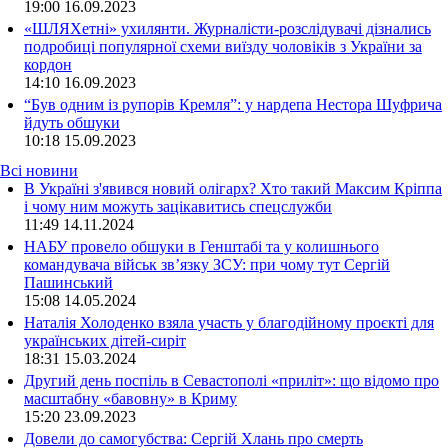
19:00
16.09.2023
«ШЛЯХетні» ухилянти. Журналісти-розслідувачі дізнались
подробиці популярної схеми виїзду чоловіків з України за
кордон
14:10
16.09.2023
“Був одним із рупорів Кремля”: у нардепа Нестора Шуфрича
йдуть обшуки
10:18
15.09.2023
Всі новини
В Україні з'явився новий олігарх? Хто такий Максим Кріппа
і чому ним можуть зацікавитись спецслужби
11:49 14.11.2024
НАБУ провело обшуки в Генштабі та у колишнього
командувача військ зв’язку ЗСУ: при чому тут Сергій
Пашинський
15:08 14.05.2024
Наталія Холоденко взяла участь у благодійному проєкті для
українських дітей-сиріт
18:31 15.03.2024
Другий день поспіль в Севастополі «приліт»: що відомо про
масштабну «бавовну» в Криму
15:20 23.09.2023
Довели до самогубства: Сергій Хлань про смерть