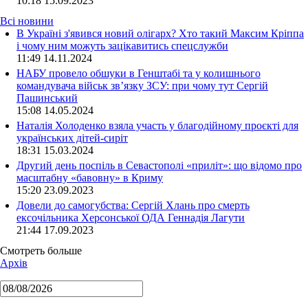
10:18
15.09.2023
Всі новини
В Україні з'явився новий олігарх? Хто такий Максим Кріппа
і чому ним можуть зацікавитись спецслужби
11:49 14.11.2024
НАБУ провело обшуки в Генштабі та у колишнього
командувача військ зв’язку ЗСУ: при чому тут Сергій
Пашинський
15:08 14.05.2024
Наталія Холоденко взяла участь у благодійному проєкті для
українських дітей-сиріт
18:31 15.03.2024
Другий день поспіль в Севастополі «приліт»: що відомо про
масштабну «бавовну» в Криму
15:20 23.09.2023
Довели до самогубства: Сергій Хлань про смерть
ексочільника Херсонської ОДА Геннадія Лагути
21:44 17.09.2023
Смотреть больше
Архів