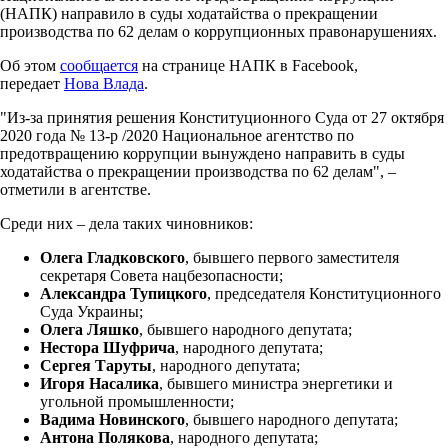
(НАПК) направило в суды ходатайства о прекращении
производства по 62 делам о коррупционных правонарушениях.
Об этом
сообщается
на странице НАПК в Facebook,
передает
Нова Влада
.
"Из-за принятия решения Конституционного Суда от 27 октября
2020 года № 13-р /2020 Национальное агентство по
предотвращению коррупции вынуждено направить в суды
ходатайства о прекращении производства по 62 делам", –
отметили в агентстве.
Среди них – дела таких чиновников:
Олега Гладковского
, бывшего первого заместителя
секретаря Совета нацбезопасности;
Александра Тупицкого
, председателя Конституционного
Суда Украины;
Олега Ляшко
, бывшего народного депутата;
Нестора Шуфрича
, народного депутата;
Сергея Таруты
, народного депутата;
Игоря Насалика
, бывшего министра энергетики и
угольной промышленности;
Вадима Новинского
, бывшего народного депутата;
Антона Полякова
, народного депутата;