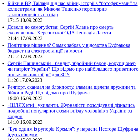
Бійки в ВР, Таїланд під час війни, історії з “ботофермами” та
колцентрами: як Микола Тищенко перетворив
законотворчість на піар
17:15
18.09.2023
Довели до самогубства: Сергій Хлань про смерть
ексочільника Херсонської ОДА Геннадія Лагути
21:44
17.09.2023
Політичне рішення? Єрмак забрав у відомства Кубракова
бюджет на електростанції та мости
21:12
17.09.2023
Сергій Пашинський - бандит, збройний барон, корупціонер
чи патріот України? Що відомо про найбільшого приватного
постачальника зброї для ЗСУ
11:26
17.09.2023
Речпорт, скандал на блокпосту, зламана щелепа дружини та
бійки в Раді. Що відомо про Шуфрича
19:00
16.09.2023
«ШЛЯХетні» ухилянти. Журналісти-розслідувачі дізнались
подробиці популярної схеми виїзду чоловіків з України за
кордон
14:10
16.09.2023
“Був одним із рупорів Кремля”: у нардепа Нестора Шуфрича
йдуть обшуки