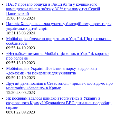
НАБУ провело обшуки в Генштабі та у колишнього
командувача військ зв’язку ЗСУ: при чому тут Сергій
Пашинський
15:08
14.05.2024
Наталія Холоденко взяла участь у благодійному проєкті для
українських дітей-сиріт
18:31
15.03.2024
Мобілізація обмежено придатних в Україні. Що це означає і
особливості
09:55
14.10.2023
«Неслабке» питання. Мобілізація жінок в Україні: коротко
про головне
09:55
13.10.2023
Мобілізація в Україні. Повістки в парку, відсрочка з
«доказами» та покарання для ухилянтів
09:59
12.10.2023
Другий день поспіль в Севастополі «приліт»: що відомо про
масштабну «бавовну» в Криму
15:20
23.09.2023
Як росіянам вдалося швидко вторгнутись в Україну з
окупованого Криму? Журналісти ВВС дізнались подробиці
справи
08:01
22.09.2023