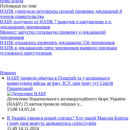
Нова Влада
Публікації по темі
НАПК утвердило результаты полной проверки деклараций 8
членов правительства
НАБУ получило от НАПК 7 выводов о нарушениях в е-
декларациях чиновников
Минюст запустил тотальную проверку е-деклараций
чиновников
НАПК отказалось проверять декларации 156 чиновников
НАПК в декларациях пяти чиновников выявило признаки
уголовного преступления
Новини
НАБУ провело обшуки в Генштабі та у колишнього
командувача військ зв’язку ЗСУ: при чому тут Сергій
Пашинський
Детективи Національного антикорупційного бюро України
(НАБУ) 25 квітня провели обшуки у...
15:08
14.05.24
В Україні з'явився новий олігарх? Хто такий Максим Кріппа
і чому ним можуть зацікавитись спецслужби
11:49
14.11.2024