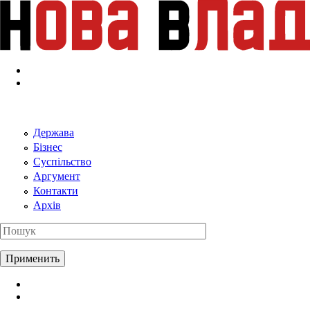
Перейти к основному содержанию
Держава
Бізнес
Суспільство
Аргумент
Контакти
Архів