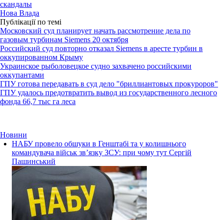
скандалы
Нова Влада
Публікації по темі
Московский суд планирует начать рассмотрение дела по
газовым турбинам Siemens 20 октября
Российский суд повторно отказал Siemens в аресте турбин в
оккупированном Крыму
Украинское рыболовецкое судно захвачено российскими
оккупантами
ГПУ готова передавать в суд дело "бриллиантовых прокуроров"
ГПУ удалось предотвратить вывод из государственного лесного
фонда 66,7 тыс га леса
Новини
НАБУ провело обшуки в Генштабі та у колишнього
командувача військ зв’язку ЗСУ: при чому тут Сергій
Пашинський