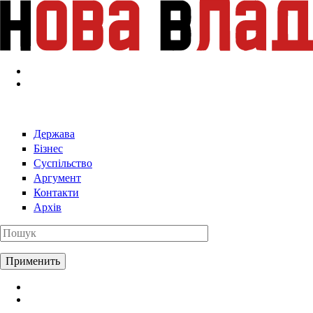
Перейти к основному содержанию
Держава
Бізнес
Суспільство
Аргумент
Контакти
Архів