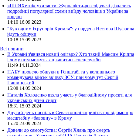
«ШЛЯХетні» ухилянти. Журналісти-розслідувачі дізнались
подробиці популярної схеми виїзду чоловіків з України за
кордон
14:10
16.09.2023
“Був одним із рупорів Кремля”: у нардепа Нестора Шуфрича
йдуть обшуки
10:18
15.09.2023
Всі новини
В Україні з'явився новий олігарх? Хто такий Максим Кріппа
і чому ним можуть зацікавитись спецслужби
11:49 14.11.2024
НАБУ провело обшуки в Генштабі та у колишнього
командувача військ зв’язку ЗСУ: при чому тут Сергій
Пашинський
15:08 14.05.2024
Наталія Холоденко взяла участь у благодійному проєкті для
українських дітей-сиріт
18:31 15.03.2024
Другий день поспіль в Севастополі «приліт»: що відомо про
масштабну «бавовну» в Криму
15:20 23.09.2023
Довели до самогубства: Сергій Хлань про смерть
ексочільника Херсонської ОДА Геннадія Лагути