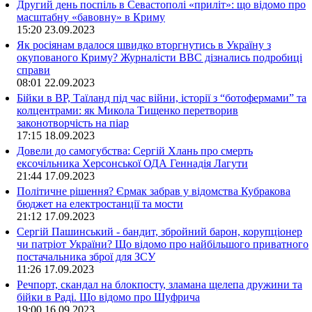
Другий день поспіль в Севастополі «приліт»: що відомо про
масштабну «бавовну» в Криму
15:20
23.09.2023
Як росіянам вдалося швидко вторгнутись в Україну з
окупованого Криму? Журналісти ВВС дізнались подробиці
справи
08:01
22.09.2023
Бійки в ВР, Таїланд під час війни, історії з “ботофермами” та
колцентрами: як Микола Тищенко перетворив
законотворчість на піар
17:15
18.09.2023
Довели до самогубства: Сергій Хлань про смерть
ексочільника Херсонської ОДА Геннадія Лагути
21:44
17.09.2023
Політичне рішення? Єрмак забрав у відомства Кубракова
бюджет на електростанції та мости
21:12
17.09.2023
Сергій Пашинський - бандит, збройний барон, корупціонер
чи патріот України? Що відомо про найбільшого приватного
постачальника зброї для ЗСУ
11:26
17.09.2023
Речпорт, скандал на блокпосту, зламана щелепа дружини та
бійки в Раді. Що відомо про Шуфрича
19:00
16.09.2023