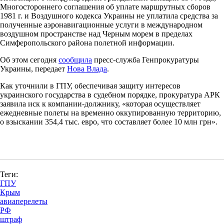
Многостороннего соглашения об уплате маршрутных сборов
1981 г. и Воздушного кодекса Украины не уплатила средства за
полученные аэронавигационные услуги в международном
воздушном пространстве над Черным морем в пределах
Симферопольского района полетной информации.
Об этом сегодня
сообщила
пресс-служба Генпрокуратуры
Украины, передает
Нова Влада
.
Как уточнили в ГПУ, обеспечивая защиту интересов
украинского государства в судебном порядке, прокуратура АРК
заявила иск к компании-должнику, «которая осуществляет
ежедневные полеты на временно оккупированную территорию,
о взыскании 354,4 тыс. евро, что составляет более 10 млн грн».
Теги:
ГПУ
Крым
авиаперелеты
РФ
штраф