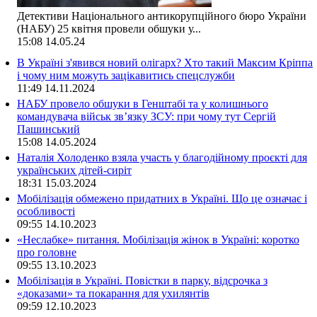
Детективи Національного антикорупційного бюро України
(НАБУ) 25 квітня провели обшуки у...
15:08
14.05.24
В Україні з'явився новий олігарх? Хто такий Максим Кріппа
і чому ним можуть зацікавитись спецслужби
11:49
14.11.2024
НАБУ провело обшуки в Генштабі та у колишнього
командувача військ зв’язку ЗСУ: при чому тут Сергій
Пашинський
15:08
14.05.2024
Наталія Холоденко взяла участь у благодійному проєкті для
українських дітей-сиріт
18:31
15.03.2024
Мобілізація обмежено придатних в Україні. Що це означає і
особливості
09:55
14.10.2023
«Неслабке» питання. Мобілізація жінок в Україні: коротко
про головне
09:55
13.10.2023
Мобілізація в Україні. Повістки в парку, відсрочка з
«доказами» та покарання для ухилянтів
09:59
12.10.2023