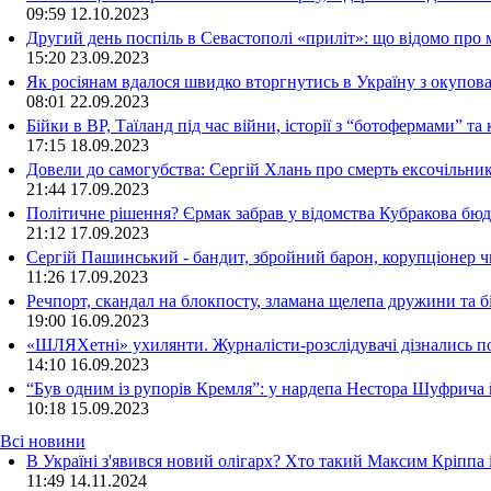
09:59
12.10.2023
Другий день поспіль в Севастополі «приліт»: що відомо про
15:20
23.09.2023
Як росіянам вдалося швидко вторгнутись в Україну з окупо
08:01
22.09.2023
Бійки в ВР, Таїланд під час війни, історії з “ботофермами” 
17:15
18.09.2023
Довели до самогубства: Сергій Хлань про смерть ексочільни
21:44
17.09.2023
Політичне рішення? Єрмак забрав у відомства Кубракова бюдж
21:12
17.09.2023
Сергій Пашинський - бандит, збройний барон, корупціонер ч
11:26
17.09.2023
Речпорт, скандал на блокпосту, зламана щелепа дружини та 
19:00
16.09.2023
«ШЛЯХетні» ухилянти. Журналісти-розслідувачі дізнались под
14:10
16.09.2023
“Був одним із рупорів Кремля”: у нардепа Нестора Шуфрича
10:18
15.09.2023
Всі новини
В Україні з'явився новий олігарх? Хто такий Максим Кріппа
11:49 14.11.2024