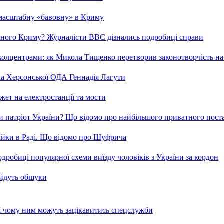
 масштабну «бавовну» в Криму
ваного Криму? Журналісти ВВС дізнались подробиці справи
та колцентрами: як Микола Тищенко перетворив законотворчість на
ка Херсонської ОДА Геннадія Лагути
ет на електростанції та мости
и патріот України? Що відомо про найбільшого приватного пост
бійки в Раді. Що відомо про Шуфрича
робиці популярної схеми виїзду чоловіків з України за кордон
 йдуть обшуки
 і чому ним можуть зацікавитись спецслужби