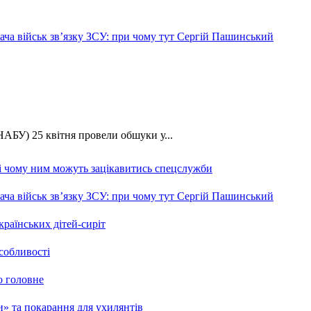
ча військ зв’язку ЗСУ: при чому тут Сергій Пашинський
АБУ) 25 квітня провели обшуки у...
 і чому ним можуть зацікавитись спецслужби
ча військ зв’язку ЗСУ: при чому тут Сергій Пашинський
країнських дітей-сиріт
особливості
о головне
ми» та покарання для ухилянтів