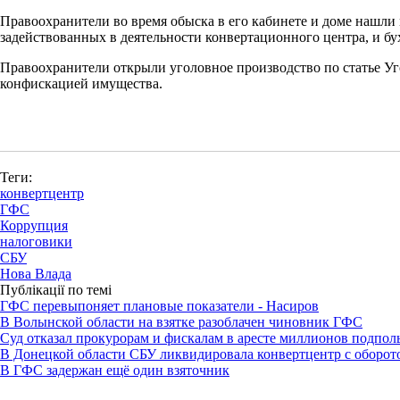
Правоохранители во время обыска в его кабинете и доме нашли
задействованных в деятельности конвертационного центра, и б
Правоохранители открыли уголовное производство по статье Уг
конфискацией имущества.
Теги:
конвертцентр
ГФС
Коррупция
налоговики
СБУ
Нова Влада
Публікації по темі
ГФС перевыпоняет плановые показатели - Насиров
В Волынской области на взятке разоблачен чиновник ГФС
Суд отказал прокурорам и фискалам в аресте миллионов подпо
В Донецкой области СБУ ликвидировала конвертцентр с оборото
В ГФС задержан ещё один взяточник