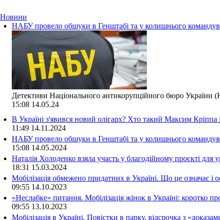
Новини
НАБУ провело обшуки в Генштабі та у колишнього командува
Детективи Національного антикорупційного бюро України (Н
15:08
14.05.24
В Україні з'явився новий олігарх? Хто такий Максим Кріппа
11:49
14.11.2024
НАБУ провело обшуки в Генштабі та у колишнього командува
15:08
14.05.2024
Наталія Холоденко взяла участь у благодійному проєкті для у
18:31
15.03.2024
Мобілізація обмежено придатних в Україні. Що це означає і 
09:55
14.10.2023
«Неслабке» питання. Мобілізація жінок в Україні: коротко пр
09:55
13.10.2023
Мобілізація в Україні. Повістки в парку, відсрочка з «доказа