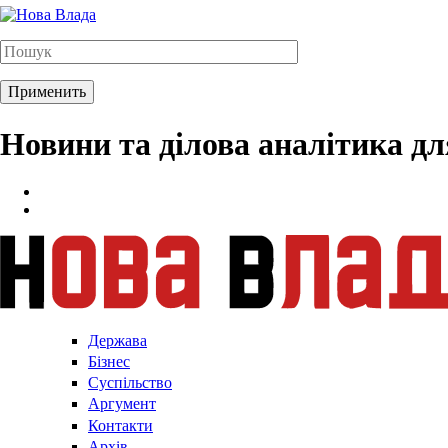
Новини та ділова аналітика д
Держава
Бізнес
Суспільство
Аргумент
Контакти
Архів