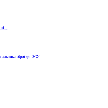
 піар
ачальника зброї для ЗСУ