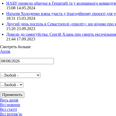
НАБУ провело обшуки в Генштабі та у колишнього командува
15:08 14.05.2024
Наталія Холоденко взяла участь у благодійному проєкті для у
18:31 15.03.2024
Другий день поспіль в Севастополі «приліт»: що відомо про
15:20 23.09.2023
Довели до самогубства: Сергій Хлань про смерть ексочільни
21:44 17.09.2023
Смотреть больше
Архів
Весь архів
Всі новини
Всі статті
Всі інтерв’ю