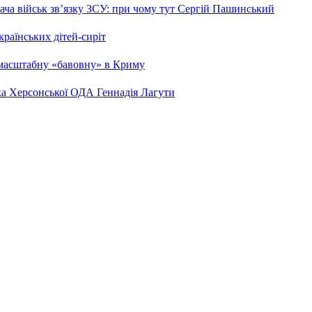
ча військ зв’язку ЗСУ: при чому тут Сергій Пашинський
країнських дітей-сиріт
 масштабну «бавовну» в Криму
ка Херсонської ОДА Геннадія Лагути