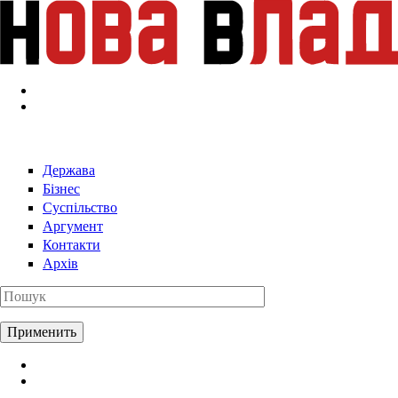
Перейти к основному содержанию
Держава
Бізнес
Суспільство
Аргумент
Контакти
Архів