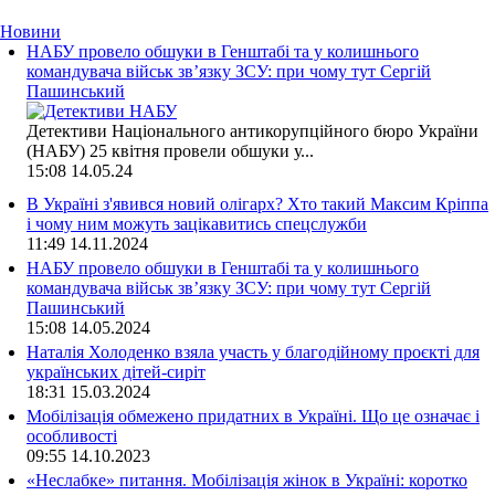
Новини
НАБУ провело обшуки в Генштабі та у колишнього
командувача військ зв’язку ЗСУ: при чому тут Сергій
Пашинський
Детективи Національного антикорупційного бюро України
(НАБУ) 25 квітня провели обшуки у...
15:08
14.05.24
В Україні з'явився новий олігарх? Хто такий Максим Кріппа
і чому ним можуть зацікавитись спецслужби
11:49
14.11.2024
НАБУ провело обшуки в Генштабі та у колишнього
командувача військ зв’язку ЗСУ: при чому тут Сергій
Пашинський
15:08
14.05.2024
Наталія Холоденко взяла участь у благодійному проєкті для
українських дітей-сиріт
18:31
15.03.2024
Мобілізація обмежено придатних в Україні. Що це означає і
особливості
09:55
14.10.2023
«Неслабке» питання. Мобілізація жінок в Україні: коротко