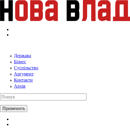
Перейти к основному содержанию
Держава
Бізнес
Суспільство
Аргумент
Контакти
Архів