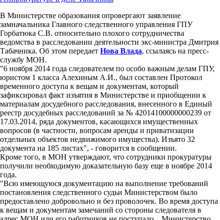
В Министерстве образования опровергают заявление
замначальника Главного следственного управления ГПУ
Горбатюка С.В. относительно плохого сотрудничества
ведомства в расследовании деятельности экс-министра Дмитрия
Табачника. Об этом передает
Нова Влада
, ссылаясь на пресс-
службу МОН.
"6 ноября 2014 года следователем по особо важным делам ГПУ,
юристом 1 класса Алехиным А.И., был составлен Протокол
временного доступа к вещам и документам, который
зафиксировал факт изъятия в Министерстве и приобщении к
материалам досудебного расследования, внесенного в Единый
реестр досудебных расследований за № 42014100000000239 от
17.03.2014, ряда документов, касающихся имущественных
вопросов (в частности, вопросам аренды и приватизации
отдельных объектов недвижимого имущества). Изъято 32
документа на 185 листах", - говорится в сообщении.
Кроме того, в МОН утверждают, что сотрудники прокуратуры
получили необходимую доказательную базу еще в ноябре 2014
года.
"Всю имеющуюся документацию на выполнение требований
постановления следственного судьи Министерством было
предоставлено добровольно и без проволочек. Во время доступа
к вещам и документам замечаний со стороны следователя в
адрес МОН или его работников не поступало... Министерство,