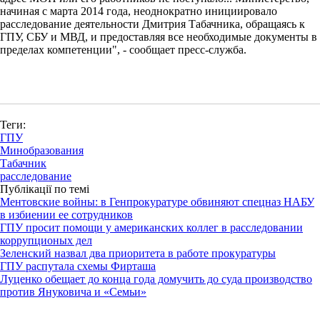
начиная с марта 2014 года, неоднократно инициировало
расследование деятельности Дмитрия Табачника, обращаясь к
ГПУ, СБУ и МВД, и предоставляя все необходимые документы в
пределах компетенции", - сообщает пресс-служба.
Теги:
ГПУ
Минобразования
Табачник
расследование
Публікації по темі
Ментовские войны: в Генпрокуратуре обвиняют спецназ НАБУ
в избиении ее сотрудников
ГПУ просит помощи у американских коллег в расследовании
коррупционых дел
Зеленский назвал два приоритета в работе прокуратуры
ГПУ распутала схемы Фирташа
Луценко обещает до конца года домучить до суда производство
против Януковича и «Семьи»