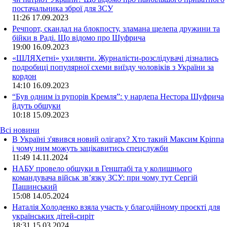
постачальника зброї для ЗСУ
11:26
17.09.2023
Речпорт, скандал на блокпосту, зламана щелепа дружини та
бійки в Раді. Що відомо про Шуфрича
19:00
16.09.2023
«ШЛЯХетні» ухилянти. Журналісти-розслідувачі дізнались
подробиці популярної схеми виїзду чоловіків з України за
кордон
14:10
16.09.2023
“Був одним із рупорів Кремля”: у нардепа Нестора Шуфрича
йдуть обшуки
10:18
15.09.2023
Всі новини
В Україні з'явився новий олігарх? Хто такий Максим Кріппа
і чому ним можуть зацікавитись спецслужби
11:49 14.11.2024
НАБУ провело обшуки в Генштабі та у колишнього
командувача військ зв’язку ЗСУ: при чому тут Сергій
Пашинський
15:08 14.05.2024
Наталія Холоденко взяла участь у благодійному проєкті для
українських дітей-сиріт
18:31 15.03.2024