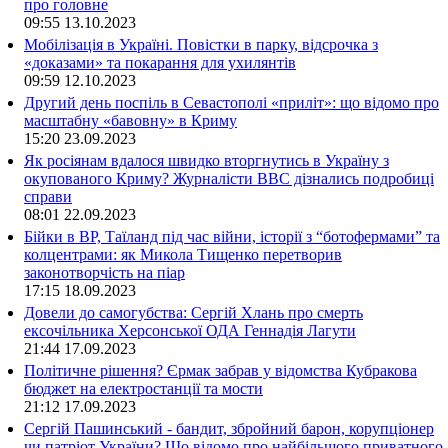
про головне
09:55
13.10.2023
Мобілізація в Україні. Повістки в парку, відсрочка з
«доказами» та покарання для ухилянтів
09:59
12.10.2023
Другий день поспіль в Севастополі «приліт»: що відомо про
масштабну «бавовну» в Криму
15:20
23.09.2023
Як росіянам вдалося швидко вторгнутись в Україну з
окупованого Криму? Журналісти ВВС дізнались подробиці
справи
08:01
22.09.2023
Бійки в ВР, Таїланд під час війни, історії з “ботофермами” та
колцентрами: як Микола Тищенко перетворив
законотворчість на піар
17:15
18.09.2023
Довели до самогубства: Сергій Хлань про смерть
ексочільника Херсонської ОДА Геннадія Лагути
21:44
17.09.2023
Політичне рішення? Єрмак забрав у відомства Кубракова
бюджет на електростанції та мости
21:12
17.09.2023
Сергій Пашинський - бандит, збройний барон, корупціонер
чи патріот України? Що відомо про найбільшого приватного