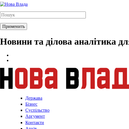
Новини та ділова аналітика д
Держава
Бізнес
Суспільство
Аргумент
Контакти
Архів