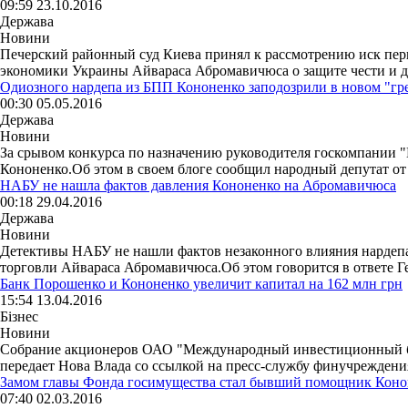
09:59 23.10.2016
Держава
Новини
Печерский районный суд Киева принял к рассмотрению иск пер
экономики Украины Айвараса Абромавичюса о защите чести и дос
Одиозного нардепа из БПП Кононенко заподозрили в новом "гр
00:30 05.05.2016
Держава
Новини
За срывом конкурса по назначению руководителя госкомпании 
Кононенко.Об этом в своем блоге сообщил народный депутат от
НАБУ не нашла фактов давления Кононенко на Абромавичюса
00:18 29.04.2016
Держава
Новини
Детективы НАБУ не нашли фактов незаконного влияния нардепа
торговли Айвараса Абромавичюса.Об этом говорится в ответе Ге
Банк Порошенко и Кононенко увеличит капитал на 162 млн грн
15:54 13.04.2016
Бізнес
Новини
Собрание акционеров ОАО "Международный инвестиционный бан
передает Нова Влада со ссылкой на пресс-службу финучреждения
Замом главы Фонда госимущества стал бывший помощник Коно
07:40 02.03.2016