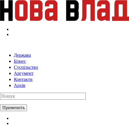
Перейти к основному содержанию
Держава
Бізнес
Суспільство
Аргумент
Контакти
Архів