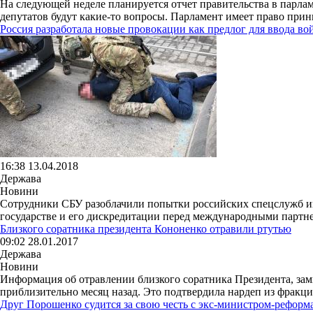
На следующей неделе планируется отчет правительства в парламе
депутатов будут какие-то вопросы. Парламент имеет право прини
Россия разработала новые провокации как предлог для ввода во
16:38 13.04.2018
Держава
Новини
Сотрудники СБУ разоблачили попытки российских спецслужб и
государстве и его дискредитации перед международными партнер
Близкого соратника президента Кононенко отравили ртутью
09:02 28.01.2017
Держава
Новини
Информация об отравлении близкого соратника Президента, зам
приблизительно месяц назад. Это подтвердила нардеп из фракци
Друг Порошенко судится за свою честь с экс-министром-реформ