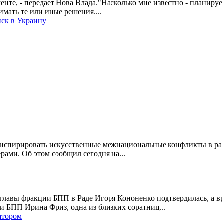
нте, - передает Нова Влада."Насколько мне известно - планируе
мать те или иные решения....
йск в Украину
нспирировать искусственные межнациональные конфликты в раз
ами. Об этом сообщил сегодня на...
главы фракции БПП в Раде Игоря Кононенко подтвердилась, а в
и БПП Ирина Фриз, одна из близких соратниц...
атором