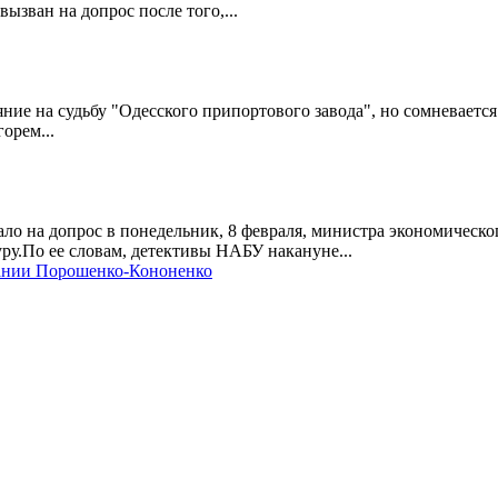
зван на допрос после того,...
ие на судьбу "Одесского припортового завода", но сомневается 
орем...
 на допрос в понедельник, 8 февраля, министра экономическог
у.По ее словам, детективы НАБУ накануне...
пании Порошенко-Кононенко