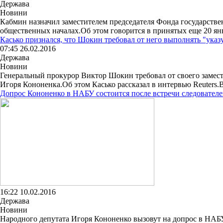
Держава
Новини
Кабмин назначил заместителем председателя Фонда государств
общественных началах.Об этом говорится в принятых еще 20 ян
Касько признался, что Шокин требовал от него выполнять "ука
07:45 26.02.2016
Держава
Новини
Генеральный прокурор Виктор Шокин требовал от своего замес
Игоря Кононенка.Об этом Касько рассказал в интервью Reuters.В 
Допрос Кононенко в НАБУ состоится после встречи следовател
16:22 10.02.2016
Держава
Новини
Народного депутата Игоря Кононенко вызовут на допрос в НАБУ