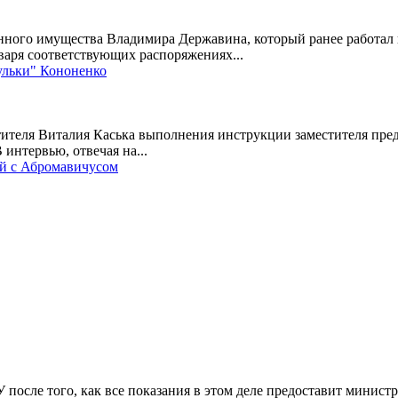
енного имущества Владимира Державина, который ранее работа
варя соответствующих распоряжениях...
зульки" Кононенко
тителя Виталия Каська выполнения инструкции заместителя пре
интервью, отвечая на...
ей с Абромавичусом
 после того, как все показания в этом деле предоставит мини