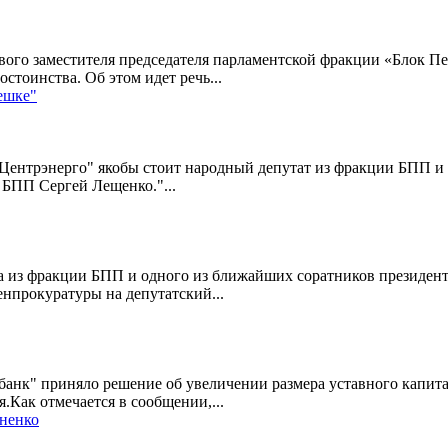
вого заместителя председателя парламентской фракции «Блок П
тоинства. Об этом идет речь...
ешке"
"Центрэнерго" якобы стоит народный депутат из фракции БПП и
 БПП Сергей Лещенко."...
 из фракции БПП и одного из ближайших соратников президента
нпрокуратуры на депутатский...
к" приняло решение об увеличении размера уставного капитал
.Как отмечается в сообщении,...
ненко