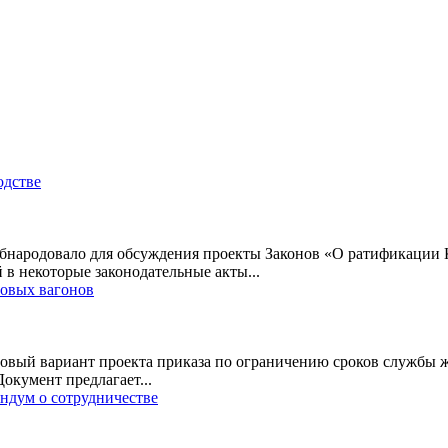
одстве
народовало для обсуждения проекты Законов «О ратификации К
 в некоторые законодательные акты...
зовых вагонов
вый вариант проекта приказа по ограничению сроков службы ж
Документ предлагает...
дум о сотрудничестве