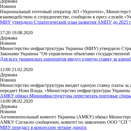
Держава
Новини
Национальный почтовый оператор АО «Укрпочта», Министерст
взаимодействии и сотрудничестве, сообщили в пресс-службе «У
МИУ утвердило Стратегический план развития АМПУ до 2025 
17:20 19.08.2020
Держава
Новини
Министерство инфраструктуры Украины (МИУ) утвердило Страт
Законами Украины "Об управлении объектами государственной с
Для всех украинских аэропортов введут единую ставку за аэро
12:00 21.02.2020
Держава
Новини
Министерство инфраструктуры вводит единую ставку платы за а
передает Нова Влада. «Министерство инфраструктуры Украины 
АМКУ обязал Мининфраструктуры пересчитать портовые сбор
14:00 08.02.2020
Держава
Новини
Антимонопольный комитет Украины (АМКУ) обязал Министерство
АМКУ. Согласно сообщению, комитет по заявлению ООО "СП "Н
МИУ передаст в концессию четыре дороги