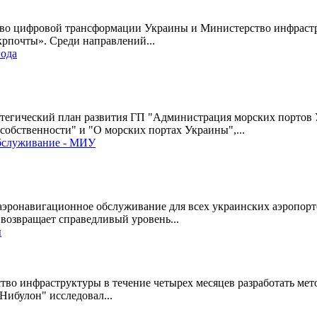
во цифровой трансформации Украины и Министерство инфраст
крпочты». Среди направлений...
года
егический план развития ГП "Администрация морских портов У
обственности" и "О морских портах Украины",...
обслуживание - МИУ
эронавигационное обслуживание для всех украинских аэропорто
возвращает справедливый уровень...
ы
 инфраструктуры в течение четырех месяцев разработать метод
ибулон" исследовал...