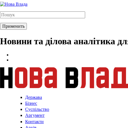
Новини та ділова аналітика д
Держава
Бізнес
Суспільство
Аргумент
Контакти
Архів