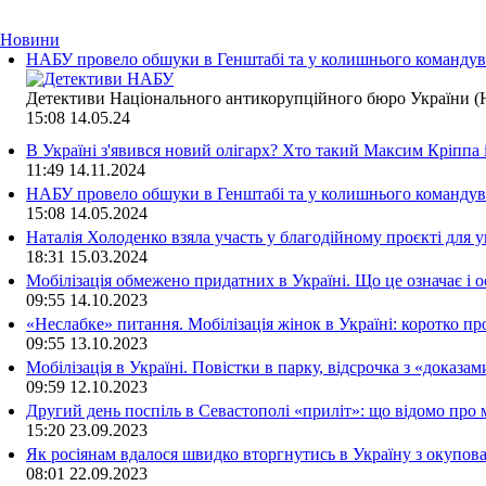
Новини
НАБУ провело обшуки в Генштабі та у колишнього командува
Детективи Національного антикорупційного бюро України (Н
15:08
14.05.24
В Україні з'явився новий олігарх? Хто такий Максим Кріппа
11:49
14.11.2024
НАБУ провело обшуки в Генштабі та у колишнього командува
15:08
14.05.2024
Наталія Холоденко взяла участь у благодійному проєкті для у
18:31
15.03.2024
Мобілізація обмежено придатних в Україні. Що це означає і 
09:55
14.10.2023
«Неслабке» питання. Мобілізація жінок в Україні: коротко пр
09:55
13.10.2023
Мобілізація в Україні. Повістки в парку, відсрочка з «доказа
09:59
12.10.2023
Другий день поспіль в Севастополі «приліт»: що відомо про
15:20
23.09.2023
Як росіянам вдалося швидко вторгнутись в Україну з окупо
08:01
22.09.2023