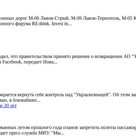
онных дорог M-06 Львов-Стрый, M-09 Львов-Тернополь, M-05 Ки
ого форума RE:think. Invest in...
ил, что правительством принято решение о возвращении АО "
 Facebook, передает Нова...
ается вернуть себе контроль над "Укрзализныцей". Об этом зая
аю, в ближайшее...
е 20 лет
анных летом прошлого года планов запретить полеты пассажирск
щает пресс-служба МИУ. "Мы...