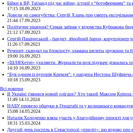
Бійки в ВР, Таїланд під час війни, історії з “ботофермами” 
17:15
18.09.2023
Довели до самогубства: Сергій Хлань про смерть ексочільни
21:44
17.09.2023
Політичне рішення? Єрмак забрав у відомства Кубракова бюдж
21:12
17.09.2023
Сергій Пашинський - бандит, збройний барон, корупціонер ч
11:26
17.09.2023
Речпорт, скандал на блокпосту, зламана щелепа дружини та 
19:00
16.09.2023
«ШЛЯХетні» ухилянти. Журналісти-розслідувачі дізнались под
14:10
16.09.2023
“Був одним із рупорів Кремля”: у нардепа Нестора Шуфрича
10:18
15.09.2023
Всі новини
В Україні з'явився новий олігарх? Хто такий Максим Кріппа
11:49 14.11.2024
НАБУ провело обшуки в Генштабі та у колишнього командува
15:08 14.05.2024
Наталія Холоденко взяла участь у благодійному проєкті для у
18:31 15.03.2024
Другий день поспіль в Севастополі «приліт»: що відомо про