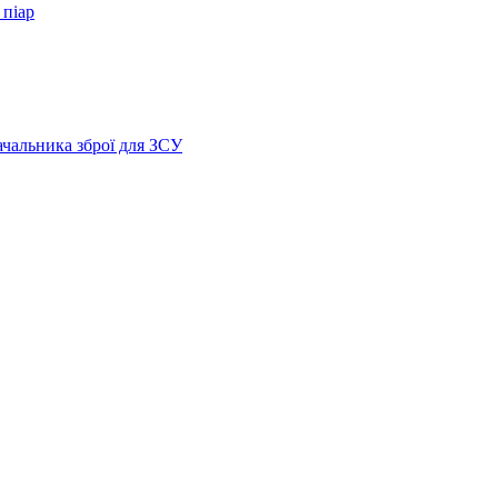
 піар
ачальника зброї для ЗСУ