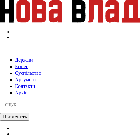
Перейти к основному содержанию
Держава
Бізнес
Суспільство
Аргумент
Контакти
Архів