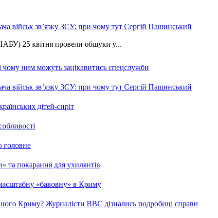
ча військ зв’язку ЗСУ: при чому тут Сергій Пашинський
АБУ) 25 квітня провели обшуки у...
 і чому ним можуть зацікавитись спецслужби
ча військ зв’язку ЗСУ: при чому тут Сергій Пашинський
країнських дітей-сиріт
особливості
о головне
ми» та покарання для ухилянтів
 масштабну «бавовну» в Криму
ваного Криму? Журналісти ВВС дізнались подробиці справи