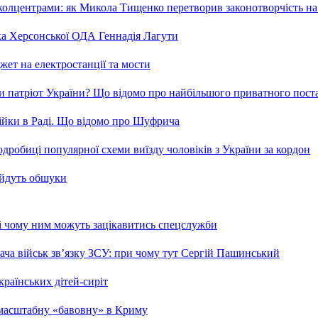
та колцентрами: як Микола Тищенко перетворив законотворчість на
ка Херсонської ОДА Геннадія Лагути
ет на електростанції та мости
и патріот України? Що відомо про найбільшого приватного пост
бійки в Раді. Що відомо про Шуфрича
робиці популярної схеми виїзду чоловіків з України за кордон
 йдуть обшуки
 і чому ним можуть зацікавитись спецслужби
ча військ зв’язку ЗСУ: при чому тут Сергій Пашинський
країнських дітей-сиріт
 масштабну «бавовну» в Криму