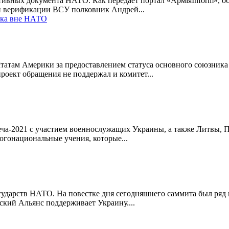
вных документа НАТО. Как передает портал «АрміяInform», об
 и верификации ВСУ полковник Андрей...
ика вне НАТО
татам Америки за предоставлением статуса основного союзник
роект обращения не поддержал и комитет...
а-2021 с участием военнослужащих Украины, а также Литвы, П
огонациональные учения, которые...
сударств НАТО. На повестке дня сегодняшнего саммита был ряд 
ский Альянс поддерживает Украину....