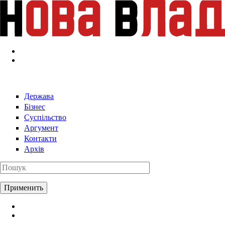
Перейти к основному содержанию
Держава
Бізнес
Суспільство
Аргумент
Контакти
Архів