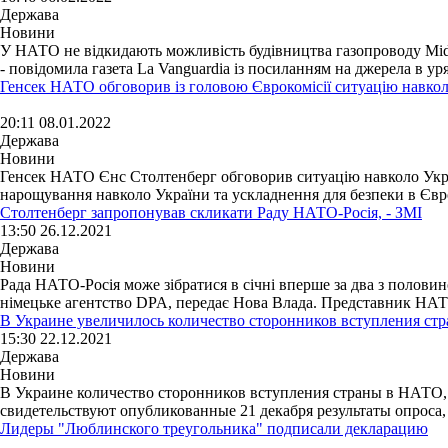
Держава
Новини
У НАТО не відкидають можливість будівництва газопроводу Midca
- повідомила газета La Vanguardia із посиланням на джерела в уряд
Генсек НАТО обговорив із головою Єврокомісії ситуацію навко
20:11 08.01.2022
Держава
Новини
Генсек НАТО Єнс Столтенберг обговорив ситуацію навколо Украї
нарощування навколо України та ускладнення для безпеки в Євро
Столтенберг запропонував скликати Раду НАТО-Росія, - ЗМІ
13:50 26.12.2021
Держава
Новини
Рада НАТО-Росія може зібратися в січні вперше за два з половин
німецьке агентство DPA, передає Нова Влада. Представник НАТО
В Украине увеличилось количество сторонников вступления ст
15:30 22.12.2021
Держава
Новини
В Украине количество сторонников вступления страны в НАТО, 
свидетельствуют опубликованные 21 декабря результаты опроса,
Лидеры "Люблинского треугольника" подписали декларацию