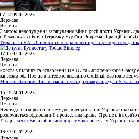
07:50 09.02.2023
Держава
Новини
З метою недопущення затягування війни росії проти України, дл
військово-технічну підтримку України. Зокрема, Франції необхід
Україна та НАТО повинні співпрацювати для протидії гібридним
17:15 07.02.2023
Держава
Новини
Робота з підриву та ослаблення НАТО та Європейського Союзу є 
загрозам рф. Про це в інтерв'ю виданню Guildhall розповів депута
Міністр оборони Литви заявив про підтримку передачі Україні зах
15:26 24.01.2023
Держава
Новини
Необхідно створити систему для використання Україною західної 
розпочнеться відповідний процес, тим краще. Про це в інтерв'ю в
У парламенті Великобританії підтримали передачу Україні літак
16:57 01.07.2022
Держава