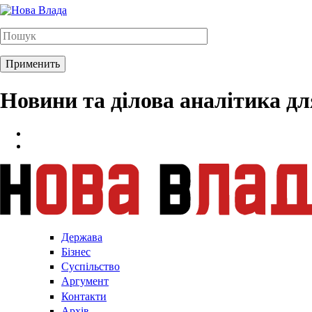
Новини та ділова аналітика д
Держава
Бізнес
Суспільство
Аргумент
Контакти
Архів