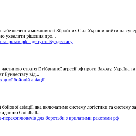
я забезпечення можливості Збройних Сил України вийти на сувер
но ухвалити рішення про...
 загрозам рф – депутат Бундестагу
частиною стратегії гібридної агресії рф проти Заходу. Україна 
т Бундестагу від...
ідної бойовій авіації
бойової авіації, яка включатиме систему логістики та систему з
иданню Guildhall...
ів-перехоплювачів для боротьби з крилатими ракетами рф