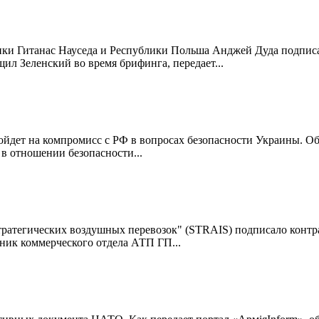
ики Гитанас Науседа и Республики Польша Анджей Дуда подпи
л Зеленский во время брифинга, передает...
йдет на компромисс с РФ в вопросах безопасности Украины. Об э
в отношении безопасности...
атегических воздушных перевозок" (STRAIS) подписало контрак
ьник коммерческого отдела АТП ГП...