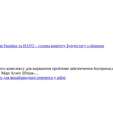
я України та НАТО – голова комітету Бундестагу з оборони
го комплексу для вирішення проблеми забезпечення боєприпасам
 Марі Агнес Штрак-...
ю для якнайшвидшої перемоги у війні