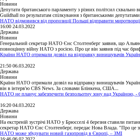
Новини
Депутати британського парламенту з різних політсил схвально 
Guildhall по результатам спілкування з британськими депутатами 
НАТО відмовився від пропозиції Польщі відправити миротворці
16:00 24.03.2022
Держава
Новини
Генеральний секретар НАТО Єнс Столтенберг заявив, що Альянс н
повноцінну війну НАТО з росією. Про це він заявив під час брифі
Країни НАТО отримали дозвіл на відправку винищувачів Україн
21:50 06.03.2022
Держава
Новини
Країни НАТО отримали дозвіл на відправку винищувачів Україні 
він в інтерв'ю CBS News. За словами Блінкена, США...
НАТО не планує забезпечити безпольотну зону над Україною, - 
16:20 04.03.2022
Держава
Новини
На екстреній зустрічі НАТО у Брюсселі 4 березня ставили питан
секретар НАТО Єнс Столтенберг, передає Нова Влада. "Про це зг
НАТО може збудувати новий газопровід в Європі, – ЗМІ
16:46 06.02.2022