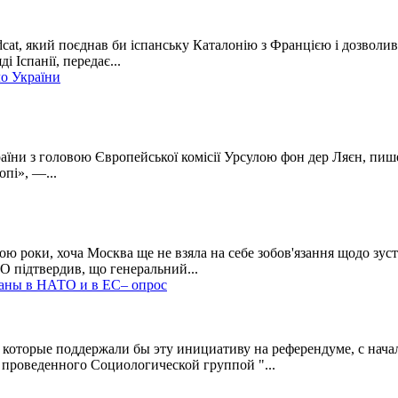
t, який поєднав би іспанську Каталонію з Францією і дозволив 
і Іспанії, передає...
ло України
ни з головою Європейської комісії Урсулою фон дер Ляєн, пише
пі», —...
ою роки, хоча Москва ще не взяла на себе зобов'язання щодо зус
 підтвердив, що генеральний...
раны в НАТО и в ЕС– опрос
которые поддержали бы эту инициативу на референдуме, с начал
 проведенного Социологической группой "...