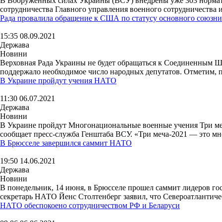
В Вооруженных силах Украины (ВСУ) внедрены уже 303 нормати
сотрудничества Главного управления военного сотрудничества
Рада провалила обращение к США по статусу основного союзн
15:35 08.09.2021
Держава
Новини
Верховная Рада Украины не будет обращаться к Соединенным Ш
поддержало необходимое число народных депутатов. Отметим, п
В Украине пройдут учения НАТО
11:30 06.07.2021
Держава
Новини
В Украине пройдут Многонациональные военные учения Три меч
сообщает пресс-служба Генштаба ВСУ. «Три меча-2021 — это мн
В Брюсселе завершился саммит НАТО
19:50 14.06.2021
Держава
Новини
В понедельник, 14 июня, в Брюсселе прошел саммит лидеров го
секретарь НАТО Йенс Столтенберг заявил, что Североатлантиче
НАТО обеспокоено сотрудничеством РФ и Беларуси