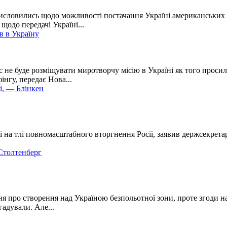
висловились щодо можливості постачання Україні американських
щодо передачі Україні...
в в Україну
е буде розміщувати миротворчу місію в Україні як того просили
нгу, передає Нова...
і, — Блінкен
на тлі повномасштабного вторгнення Росії, заявив держсекретар
Столтенберг
ня про створення над Україною безпольотної зони, проте згоди н
адували. Але...