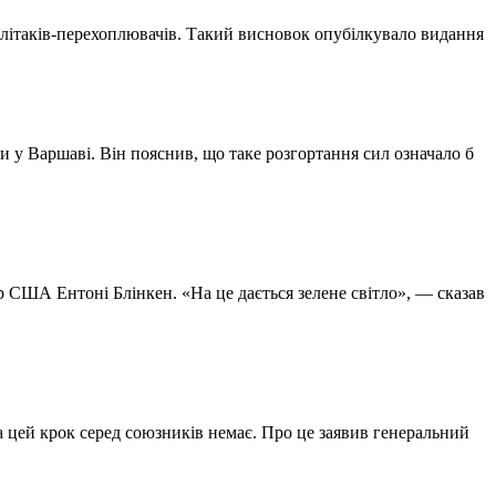
 літаків-перехоплювачів. Такий висновок опубілкувало видання
 у Варшаві. Він пояснив, що таке розгортання сил означало б
 США Ентоні Блінкен. «На це дається зелене світло», — сказав
а цей крок серед союзників немає. Про це заявив генеральний