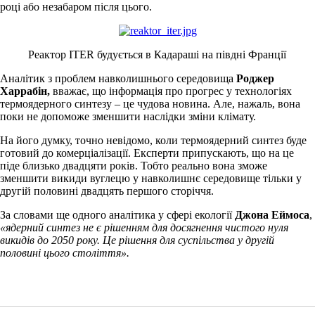
році або незабаром після цього.
Реактор ITER будується в Кадараші на півдні Франції
Аналітик з проблем навколишнього середовища
Роджер
Харрабін,
вважає, що інформація про прогрес у технологіях
термоядерного синтезу – це чудова новина. Але, нажаль, вона
поки не допоможе зменшити наслідки зміни клімату.
На його думку, точно невідомо, коли термоядерний синтез буде
готовий до комерціалізації. Експерти припускають, що на це
піде близько двадцяти років. Тобто реально вона зможе
зменшити викиди вуглецю у навколишнє середовище тільки у
другій половині двадцять першого сторіччя.
За словами ще одного аналітика у сфері екології
Джона Еймоса
,
«ядерний синтез не є рішенням для досягнення чистого нуля
викидів до 2050 року. Це рішення для суспільства у другій
половині цього століття».