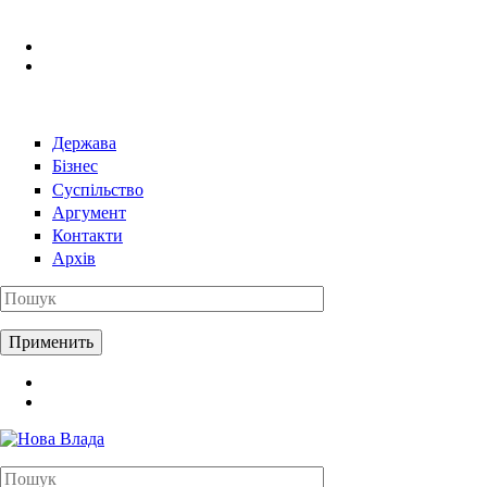
Перейти к основному содержанию
Держава
Бізнес
Суспільство
Аргумент
Контакти
Архів