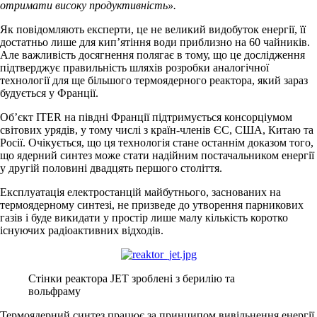
отримати високу продуктивність».
Як повідомляють експерти, це не великий видобуток енергії, її
достатньо лише для кип’ятіння води приблизно на 60 чайників.
Але важливість досягнення полягає в тому, що це дослідження
підтверджує правильність шляхів розробки аналогічної
технології для ще більшого термоядерного реактора, який зараз
будується у Франції.
Об’єкт ITER на півдні Франції підтримується консорціумом
світових урядів, у тому числі з країн-членів ЄС, США, Китаю та
Росії. Очікується, що ця технологія стане останнім доказом того,
що ядерний синтез може стати надійним постачальником енергії
у другій половині двадцять першого століття.
Експлуатація електростанцій майбутнього, заснованих на
термоядерному синтезі, не призведе до утворення парникових
газів і буде викидати у простір лише малу кількість коротко
існуючих радіоактивних відходів.
Стінки реактора JET зроблені з берилію та
вольфраму
Термоядерний синтез працює за принципом вивільнення енергії