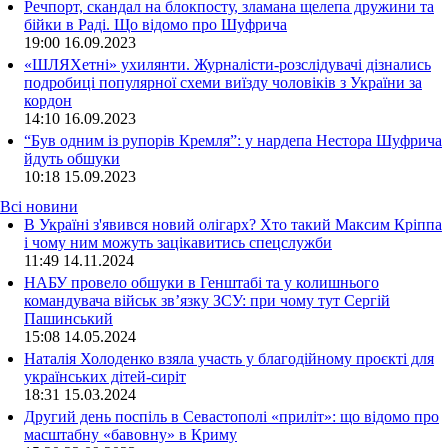
Речпорт, скандал на блокпосту, зламана щелепа дружини та
бійки в Раді. Що відомо про Шуфрича
19:00
16.09.2023
«ШЛЯХетні» ухилянти. Журналісти-розслідувачі дізнались
подробиці популярної схеми виїзду чоловіків з України за
кордон
14:10
16.09.2023
“Був одним із рупорів Кремля”: у нардепа Нестора Шуфрича
йдуть обшуки
10:18
15.09.2023
Всі новини
В Україні з'явився новий олігарх? Хто такий Максим Кріппа
і чому ним можуть зацікавитись спецслужби
11:49 14.11.2024
НАБУ провело обшуки в Генштабі та у колишнього
командувача військ зв’язку ЗСУ: при чому тут Сергій
Пашинський
15:08 14.05.2024
Наталія Холоденко взяла участь у благодійному проєкті для
українських дітей-сиріт
18:31 15.03.2024
Другий день поспіль в Севастополі «приліт»: що відомо про
масштабну «бавовну» в Криму