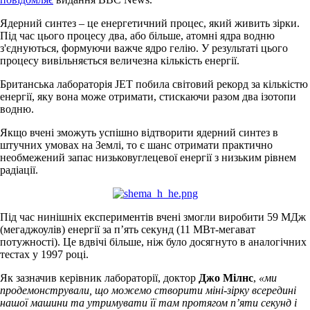
Ядерний синтез – це енергетичний процес, який живить зірки.
Під час цього процесу два, або більше, атомні ядра водню
з'єднуються, формуючи важче ядро гелію. У результаті цього
процесу вивільняється величезна кількість енергії.
Британська лабораторія JET побила світовий рекорд за кількістю
енергії, яку вона може отримати, стискаючи разом два ізотопи
водню.
Якщо вчені зможуть успішно відтворити ядерний синтез в
штучних умовах на Землі, то є шанс отримати практично
необмежений запас низьковуглецевої енергії з низьким рівнем
радіації.
Під час нинішніх експериментів вчені змогли виробити 59 МДж
(мегаджоулів) енергії за п’ять секунд (11 МВт-мегават
потужності). Це вдвічі більше, ніж було досягнуто в аналогічних
тестах у 1997 році.
Як зазначив керівник лабораторії, доктор
Джо Мілнс
,
«ми
продемонстрували, що можемо створити міні-зірку всередині
нашої машини та утримувати її там протягом п’яти секунд і