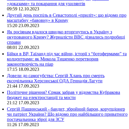
«доказами» та покарання для ухилянтів
09:59
12.10.2023
Другий день поспіль в Севастополі «приліт»: що відомо про
масштабну «бавовну» в Криму
15:20
23.09.2023
Як росіянам вдалося швидко вторгнутись в Україну з
окупованого Криму? Журналісти ВВС дізнались подробиці
справи
08:01
22.09.2023
Бійки в ВР, Таїланд під час війни, історії з “ботофермами” та
колцентрами: як Микола Тищенко перетворив
законотворчість на піар
17:15
18.09.2023
Довели до самогубства: Сергій Хлань про смерть
ексочільника Херсонської ОДА Геннадія Лагути
21:44
17.09.2023
Політичне рішення? Єрмак забрав у відомства Кубракова
бюджет на електростанції та мости
21:12
17.09.2023
Сергій Пашинський - бандит, збройний барон, корупціонер
чи патріот України? Що відомо про найбільшого приватного
постачальника зброї для ЗСУ
11:26
17.09.2023