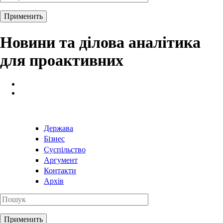
Новини та ділова аналітика
для проактивних
Держава
Бізнес
Суспільство
Аргумент
Контакти
Архів