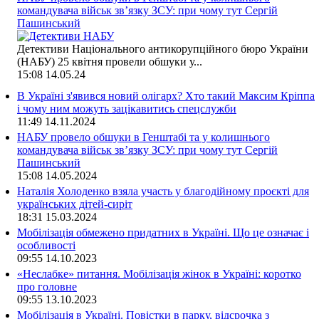
командувача військ зв’язку ЗСУ: при чому тут Сергій
Пашинський
Детективи Національного антикорупційного бюро України
(НАБУ) 25 квітня провели обшуки у...
15:08
14.05.24
В Україні з'явився новий олігарх? Хто такий Максим Кріппа
і чому ним можуть зацікавитись спецслужби
11:49
14.11.2024
НАБУ провело обшуки в Генштабі та у колишнього
командувача військ зв’язку ЗСУ: при чому тут Сергій
Пашинський
15:08
14.05.2024
Наталія Холоденко взяла участь у благодійному проєкті для
українських дітей-сиріт
18:31
15.03.2024
Мобілізація обмежено придатних в Україні. Що це означає і
особливості
09:55
14.10.2023
«Неслабке» питання. Мобілізація жінок в Україні: коротко
про головне
09:55
13.10.2023
Мобілізація в Україні. Повістки в парку, відсрочка з