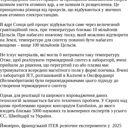
шляхом злиття атомних ядр, а не шляхом їх розщеплення. Це
принципова різниця від процесів, що відбуваються у звичних
нам атомних електростанціях.
В ядрі Сонця цей процес відбувається саме через величезний
гравітаційний тиск, при температурах близько 10 мільйонів
Цельсія. При набагато нижчому тиску, який можливо відтворити
на Землі, температури для синтезу повинні бути набагато
вищими – вище 100 мільйонів Цельсія.
Не існує матеріалів, які могли б витримати таку температуру.
Отже, щоб реалізувати термоядерний синтез в лабораторії, вчені
прийшли до рішення, що перегрітий газ або плазма має
утримуватися всередині магнітного поля у формі пончика. Вчені
з лабораторії JET, розташованій в Калхемі в Оксфордширі
(Великобританія) були першовідкривачами цього підходу до
створення термоядерного синтезу.
Однак для реалізації та широкого впровадження даних
технологій залишається багато технічних проблем. У Європі над
цими проблемами працює консорціум Eurofusion, до якого
входять близько 5000 наукових та інженерних експертів з усього
ЄС, Швейцарії та України.
Ймовірно, французький ITER розпочне експерименти у 2025