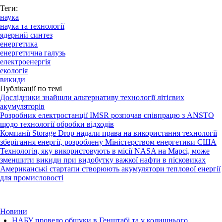
Теги:
наука
наука та технології
ядерний синтез
енергетика
енергетична галузь
електроенергія
екологія
викиди
Публікації по темі
Дослідники знайшли альтернативу технології літієвих
акумуляторів
Розробник електростанції IMSR розпочав співпрацю з ANSTO
щодо технології обробки відходів
Компанії Storage Drop надали права на використання технології
зберігання енергії, розроблену Міністерством енергетики США
Технологія, яку використовують в місії NASA на Марсі, може
зменшити викиди при видобутку важкої нафти в пісковиках
Американські стартапи створюють акумулятори теплової енергії
для промисловості
Новини
НАБУ провело обшуки в Генштабі та у колишнього