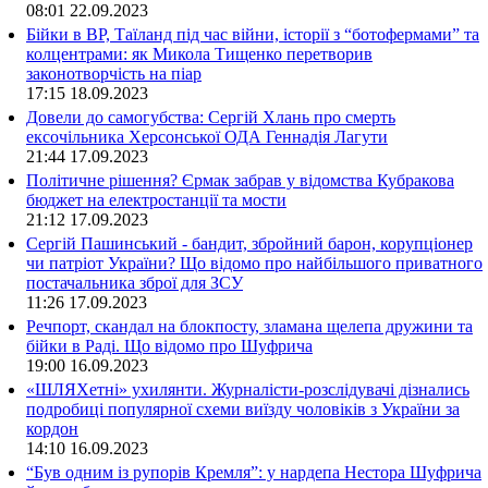
08:01
22.09.2023
Бійки в ВР, Таїланд під час війни, історії з “ботофермами” та
колцентрами: як Микола Тищенко перетворив
законотворчість на піар
17:15
18.09.2023
Довели до самогубства: Сергій Хлань про смерть
ексочільника Херсонської ОДА Геннадія Лагути
21:44
17.09.2023
Політичне рішення? Єрмак забрав у відомства Кубракова
бюджет на електростанції та мости
21:12
17.09.2023
Сергій Пашинський - бандит, збройний барон, корупціонер
чи патріот України? Що відомо про найбільшого приватного
постачальника зброї для ЗСУ
11:26
17.09.2023
Речпорт, скандал на блокпосту, зламана щелепа дружини та
бійки в Раді. Що відомо про Шуфрича
19:00
16.09.2023
«ШЛЯХетні» ухилянти. Журналісти-розслідувачі дізнались
подробиці популярної схеми виїзду чоловіків з України за
кордон
14:10
16.09.2023
“Був одним із рупорів Кремля”: у нардепа Нестора Шуфрича