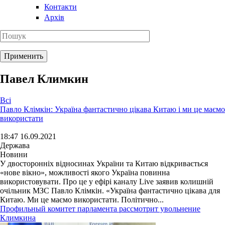
Контакти
Архів
Павел Климкин
Всі
Павло Клімкін: Україна фантастично цікава Китаю і ми це маємо
використати
18:47 16.09.2021
Держава
Новини
У двосторонніх відносинах України та Китаю відкривається
«нове вікно», можливості якого Україна повинна
використовувати. Про це у ефірі каналу Live заявив колишній
очільник МЗС Павло Клімкін. «Україна фантастично цікава для
Китаю. Ми це маємо використати. Політично...
Профильный комитет парламента рассмотрит увольнение
Климкина