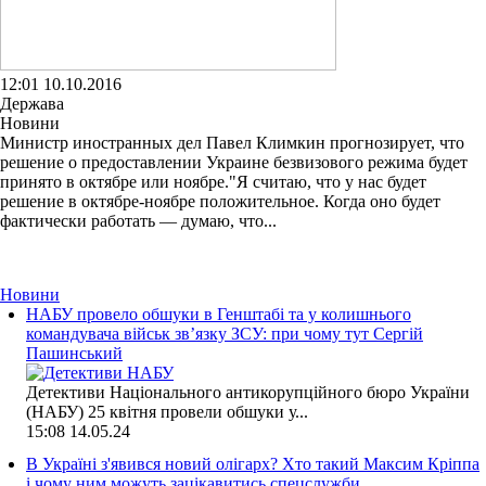
12:01 10.10.2016
Держава
Новини
Министр иностранных дел Павел Климкин прогнозирует, что
решение о предоставлении Украине безвизового режима будет
принято в октябре или ноябре."Я считаю, что у нас будет
решение в октябре-ноябре положительное. Когда оно будет
фактически работать — думаю, что...
Новини
НАБУ провело обшуки в Генштабі та у колишнього
командувача військ зв’язку ЗСУ: при чому тут Сергій
Пашинський
Детективи Національного антикорупційного бюро України
(НАБУ) 25 квітня провели обшуки у...
15:08
14.05.24
В Україні з'явився новий олігарх? Хто такий Максим Кріппа
і чому ним можуть зацікавитись спецслужби