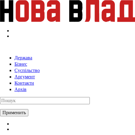
Перейти к основному содержанию
Держава
Бізнес
Суспільство
Аргумент
Контакти
Архів