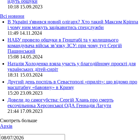
йдуть обшуки
10:18
15.09.2023
Всі новини
В Україні з'явився новий олігарх? Хто такий Максим Кріппа
і чому ним можуть зацікавитись спецслужби
11:49 14.11.2024
НАБУ провело обшуки в Генштабі та у колишнього
командувача військ зв’язку ЗСУ: при чому тут Сергій
Пашинський
15:08 14.05.2024
Наталія Холоденко взяла участь у благодійному проєкті для
українських дітей-сиріт
18:31 15.03.2024
Другий день поспіль в Севастополі «приліт»: що відомо про
масштабну «бавовну» в Криму
15:20 23.09.2023
Довели до самогубства: Сергій Хлань про смерть
ексочільника Херсонської ОДА Геннадія Лагути
21:44 17.09.2023
Смотреть больше
Архів