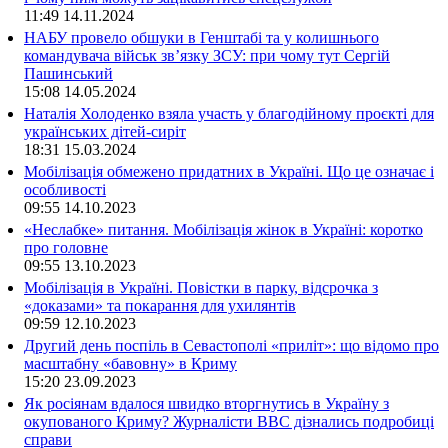
11:49
14.11.2024
НАБУ провело обшуки в Генштабі та у колишнього
командувача військ зв’язку ЗСУ: при чому тут Сергій
Пашинський
15:08
14.05.2024
Наталія Холоденко взяла участь у благодійному проєкті для
українських дітей-сиріт
18:31
15.03.2024
Мобілізація обмежено придатних в Україні. Що це означає і
особливості
09:55
14.10.2023
«Неслабке» питання. Мобілізація жінок в Україні: коротко
про головне
09:55
13.10.2023
Мобілізація в Україні. Повістки в парку, відсрочка з
«доказами» та покарання для ухилянтів
09:59
12.10.2023
Другий день поспіль в Севастополі «приліт»: що відомо про
масштабну «бавовну» в Криму
15:20
23.09.2023
Як росіянам вдалося швидко вторгнутись в Україну з
окупованого Криму? Журналісти ВВС дізнались подробиці
справи