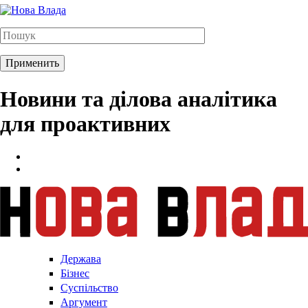
Новини та ділова аналітика
для проактивних
Держава
Бізнес
Суспільство
Аргумент