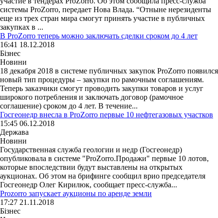
участие в тендерах ProZorro. Об этом сообщила пресс-служба
системы ProZorro, передает Нова Влада. “Отныне нерезиденты
еще из трех стран мира смогут принять участие в публичных
закупках в ...
В ProZorro теперь можно заключать сделки сроком до 4 лет
16:41 18.12.2018
Бізнес
Новини
18 декабря 2018 в системе публичных закупок ProZorro появился
новый тип процедуры – закупки по рамочным соглашениям.
Теперь заказчики смогут проводить закупки товаров и услуг
широкого потребления и заключать договор (рамочное
соглашение) сроком до 4 лет. В течение...
Госгеонедр внесла в ProZorro первые 10 нефтегазовых участков
15:45 06.12.2018
Держава
Новини
Государственная служба геологии и недр (Госгеонедр)
опубликовала в системе "ProZorro.Продажи" первые 10 лотов,
которые впоследствии будут выставлены на открытых
аукционах. Об этом на брифинге сообщил врио председателя
Госгеонедр Олег Кирилюк, сообщает пресс-служба...
Prozorro запускает аукционы по аренде земли
17:27 21.11.2018
Бізнес