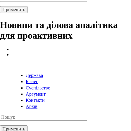
Новини та ділова аналітика
для проактивних
Держава
Бізнес
Суспільство
Аргумент
Контакти
Архів