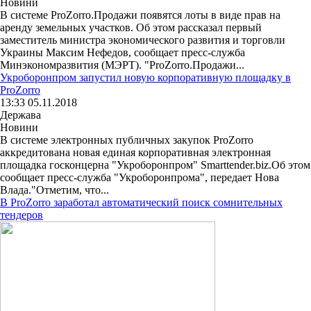
Новини
В системе ProZorro.Продажи появятся лоты в виде прав на
аренду земельных участков. Об этом рассказал первый
заместитель министра экономического развития и торговли
Украины Максим Нефедов, сообщает пресс-служба
Минэкономразвития (МЭРТ). "ProZorro.Продажи...
Укроборонпром запустил новую корпоративную площадку в
ProZorro
13:33 05.11.2018
Держава
Новини
В системе электронных публичных закупок ProZorro
аккредитована новая единая корпоративная электронная
площадка госконцерна "Укроборонпром" Smarttender.biz.Об этом
сообщает пресс-служба "Укроборонпрома", передает Нова
Влада."Отметим, что...
В ProZorro заработал автоматический поиск сомнительных
тендеров