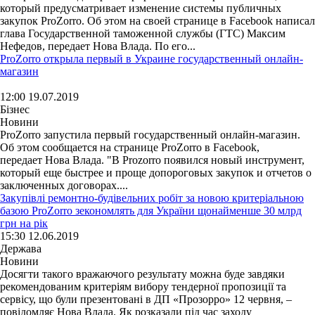
который предусматривает изменение системы публичных
закупок ProZorro. Об этом на своей странице в Facebook написал
глава Государственной таможенной службы (ГТС) Максим
Нефедов, передает Нова Влада. По его...
ProZorro открыла первый в Украине государственный онлайн-
магазин
12:00 19.07.2019
Бізнес
Новини
ProZorro запустила первый государственный онлайн-магазин.
Об этом сообщается на странице ProZorro в Facebook,
передает Нова Влада. "В Prozorro появился новый инструмент,
который еще быстрее и проще допороговых закупок и отчетов о
заключенных договорах....
Закупівлі ремонтно-будівельних робіт за новою критеріальною
базою ProZorro зекономлять для України щонайменше 30 млрд
грн на рік
15:30 12.06.2019
Держава
Новини
Досягти такого вражаючого результату можна буде завдяки
рекомендованим критеріям вибору тендерної пропозиції та
сервісу, що були презентовані в ДП «Прозорро» 12 червня, –
повідомляє Нова Влада. Як розказали під час заходу