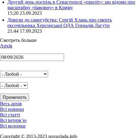
Другий день поспіль в Севастополі «приліт»: що відомо про
масштабну «бавовну» в Криму
15:20 23.09.2023
Довели до самогубства: Сергій Хлань про смерть
ексочільника Херсонської ОДА Геннадія Лагути
21:44 17.09.2023
Смотреть больше
Архів
Весь архів
Всі новини
Всі статті
Всі інтерв’ю
Всі колонки
Copyright © 2013-2023 novavlada.info