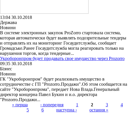
13:04 30.10.2018
Держава
Новини
В системе электронных закупок ProZorro стартовала система,
которая автоматически будет выявлять подозрительные тендеры
и отправлять их на мониторинг Госаудитслужбы, сообщает
Громадське.Ранее Госаудитслужба могла реагировать только на
нарушения торгов, когда тендерные...
Укроборонпром будет продавать свое имущество через Prozorro
09:35 30.10.2018
Бізнес
Новини
ГК "Укроборонпром" будет реализовать имущество в
сотрудничестве с ГП "Prozorro.Продажи".Об этом сообщается на
сайте "Укроборонпрома", передает Нова Влада.Генеральный
директор концерна Павел Букин и и.о. директора
"Prozorro.Продажи...
« перша
‹ попередня
1
2
3
4
5
6
наступна ›
остання »
Страницы