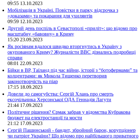
09:55
13.10.2023
Мобілізація в Україні. Повістки в парку, відсрочка з
«доказами» та покарання для ухилянтів
09:59
12.10.2023
Другий день поспіль в Севастополі «приліт»: що відомо про
масштабну «бавовну» в Криму
15:20
23.09.2023
Як росіянам вдалося швидко вторгнутись в Україну з
окупованого Криму? Журналісти ВВС дізнались подробиці
справи
08:01
22.09.2023
Бійки в ВР, Таїланд під час війни, історії з “ботофермами” та
колцентрами: як Микола Тищенко перетворив
законотворчість на піар
17:15
18.09.2023
Довели до самогубства: Сергій Хлань про смерть
ексочільника Херсонської ОДА Геннадія Лагути
21:44
17.09.2023
Політичне рішення? Єрмак забрав у відомства Кубракова
бюджет на електростанції та мости
21:12
17.09.2023
Сергій Пашинський - бандит, збройний барон, корупціонер
чи патріот України? Що відомо про найбільшого приватного