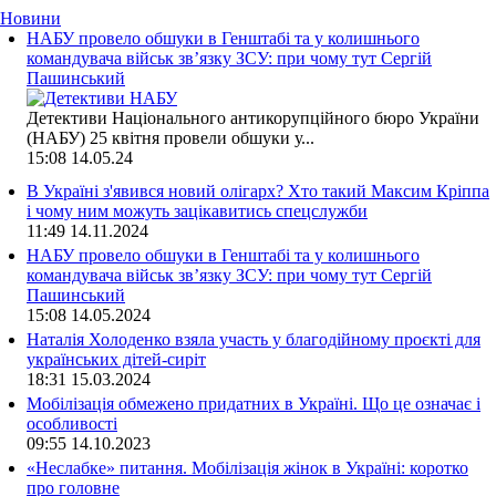
Новини
НАБУ провело обшуки в Генштабі та у колишнього
командувача військ зв’язку ЗСУ: при чому тут Сергій
Пашинський
Детективи Національного антикорупційного бюро України
(НАБУ) 25 квітня провели обшуки у...
15:08
14.05.24
В Україні з'явився новий олігарх? Хто такий Максим Кріппа
і чому ним можуть зацікавитись спецслужби
11:49
14.11.2024
НАБУ провело обшуки в Генштабі та у колишнього
командувача військ зв’язку ЗСУ: при чому тут Сергій
Пашинський
15:08
14.05.2024
Наталія Холоденко взяла участь у благодійному проєкті для
українських дітей-сиріт
18:31
15.03.2024
Мобілізація обмежено придатних в Україні. Що це означає і
особливості
09:55
14.10.2023
«Неслабке» питання. Мобілізація жінок в Україні: коротко
про головне