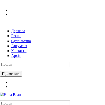
Перейти к основному содержанию
Держава
Бізнес
Суспільство
Аргумент
Контакти
Архів