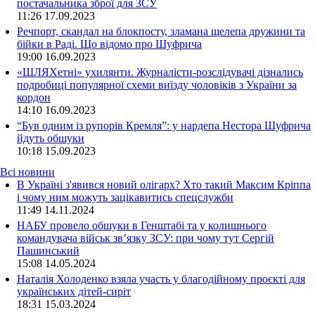
постачальника зброї для ЗСУ
11:26
17.09.2023
Речпорт, скандал на блокпосту, зламана щелепа дружини та
бійки в Раді. Що відомо про Шуфрича
19:00
16.09.2023
«ШЛЯХетні» ухилянти. Журналісти-розслідувачі дізнались
подробиці популярної схеми виїзду чоловіків з України за
кордон
14:10
16.09.2023
“Був одним із рупорів Кремля”: у нардепа Нестора Шуфрича
йдуть обшуки
10:18
15.09.2023
Всі новини
В Україні з'явився новий олігарх? Хто такий Максим Кріппа
і чому ним можуть зацікавитись спецслужби
11:49 14.11.2024
НАБУ провело обшуки в Генштабі та у колишнього
командувача військ зв’язку ЗСУ: при чому тут Сергій
Пашинський
15:08 14.05.2024
Наталія Холоденко взяла участь у благодійному проєкті для
українських дітей-сиріт
18:31 15.03.2024