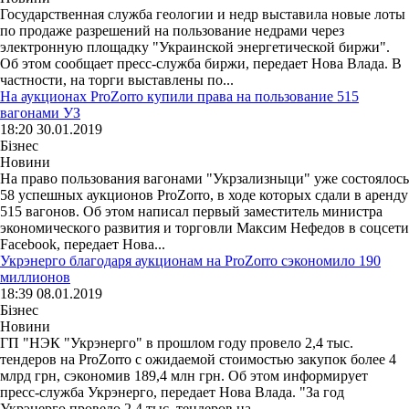
Государственная служба геологии и недр выставила новые лоты
по продаже разрешений на пользование недрами через
электронную площадку "Украинской энергетической биржи".
Об этом сообщает пресс-служба биржи, передает Нова Влада. В
частности, на торги выставлены по...
На аукционах ProZorro купили права на пользование 515
вагонами УЗ
18:20 30.01.2019
Бізнес
Новини
На право пользования вагонами "Укрзализныци" уже состоялось
58 успешных аукционов ProZorro, в ходе которых сдали в аренду
515 вагонов. Об этом написал первый заместитель министра
экономического развития и торговли Максим Нефедов в соцсети
Facebook, передает Нова...
Укрэнерго благодаря аукционам на ProZorro сэкономило 190
миллионов
18:39 08.01.2019
Бізнес
Новини
ГП "НЭК "Укрэнерго" в прошлом году провело 2,4 тыс.
тендеров на ProZorro с ожидаемой стоимостью закупок более 4
млрд грн, сэкономив 189,4 млн грн. Об этом информирует
пресс-служба Укрэнерго, передает Нова Влада. "За год
Укрэнерго провело 2,4 тыс. тендеров на...