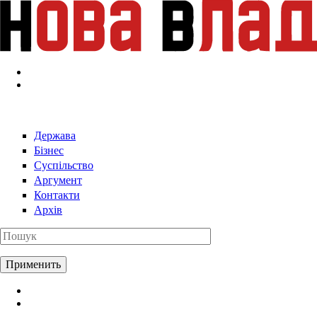
Перейти к основному содержанию
Держава
Бізнес
Суспільство
Аргумент
Контакти
Архів