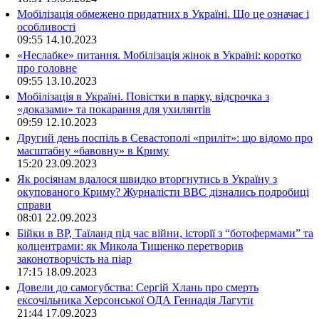
Мобілізація обмежено придатних в Україні. Що це означає і
особливості
09:55
14.10.2023
«Неслабке» питання. Мобілізація жінок в Україні: коротко
про головне
09:55
13.10.2023
Мобілізація в Україні. Повістки в парку, відсрочка з
«доказами» та покарання для ухилянтів
09:59
12.10.2023
Другий день поспіль в Севастополі «приліт»: що відомо про
масштабну «бавовну» в Криму
15:20
23.09.2023
Як росіянам вдалося швидко вторгнутись в Україну з
окупованого Криму? Журналісти ВВС дізнались подробиці
справи
08:01
22.09.2023
Бійки в ВР, Таїланд під час війни, історії з “ботофермами” та
колцентрами: як Микола Тищенко перетворив
законотворчість на піар
17:15
18.09.2023
Довели до самогубства: Сергій Хлань про смерть
ексочільника Херсонської ОДА Геннадія Лагути
21:44
17.09.2023