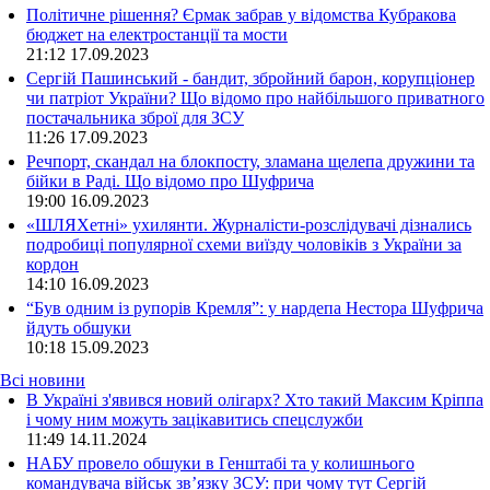
Політичне рішення? Єрмак забрав у відомства Кубракова
бюджет на електростанції та мости
21:12
17.09.2023
Сергій Пашинський - бандит, збройний барон, корупціонер
чи патріот України? Що відомо про найбільшого приватного
постачальника зброї для ЗСУ
11:26
17.09.2023
Речпорт, скандал на блокпосту, зламана щелепа дружини та
бійки в Раді. Що відомо про Шуфрича
19:00
16.09.2023
«ШЛЯХетні» ухилянти. Журналісти-розслідувачі дізнались
подробиці популярної схеми виїзду чоловіків з України за
кордон
14:10
16.09.2023
“Був одним із рупорів Кремля”: у нардепа Нестора Шуфрича
йдуть обшуки
10:18
15.09.2023
Всі новини
В Україні з'явився новий олігарх? Хто такий Максим Кріппа
і чому ним можуть зацікавитись спецслужби
11:49 14.11.2024
НАБУ провело обшуки в Генштабі та у колишнього
командувача військ зв’язку ЗСУ: при чому тут Сергій