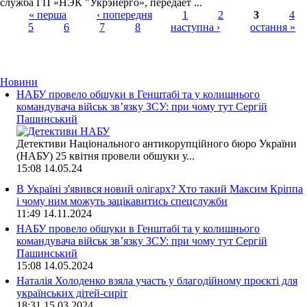
служба ГП «НЭК "Укрэнерго», передает ...
« перша
‹ попередня
1
2
3
4
5
6
7
8
наступна ›
остання »
Страницы
Новини
НАБУ провело обшуки в Генштабі та у колишнього
командувача військ зв’язку ЗСУ: при чому тут Сергій
Пашинський
Детективи Національного антикорупційного бюро України
(НАБУ) 25 квітня провели обшуки у...
15:08
14.05.24
В Україні з'явився новий олігарх? Хто такий Максим Кріппа
і чому ним можуть зацікавитись спецслужби
11:49
14.11.2024
НАБУ провело обшуки в Генштабі та у колишнього
командувача військ зв’язку ЗСУ: при чому тут Сергій
Пашинський
15:08
14.05.2024
Наталія Холоденко взяла участь у благодійному проєкті для
українських дітей-сиріт
18:31
15.03.2024