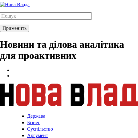
Новини та ділова аналітика
для проактивних
Держава
Бізнес
Суспільство
Аргумент