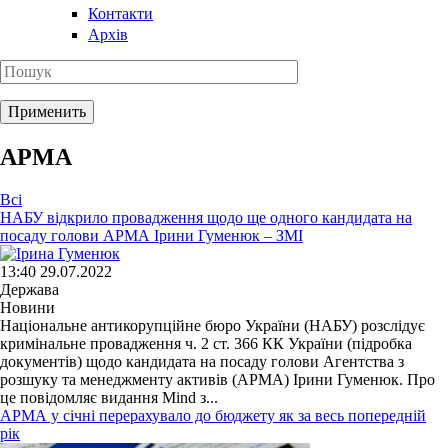
Контакти
Архів
АРМА
Всі
НАБУ відкрило провадження щодо ще одного кандидата на
посаду голови АРМА Ірини Гуменюк – ЗМІ
13:40 29.07.2022
Держава
Новини
Національне антикорупційне бюро України (НАБУ) розслідує
кримінальне провадження ч. 2 ст. 366 КК України (підробка
документів) щодо кандидата на посаду голови Агентства з
розшуку та менеджменту активів (АРМА) Ірини Гуменюк. Про
це повідомляє видання Mind з...
АРМА у січні перерахувало до бюджету як за весь попередній
рік