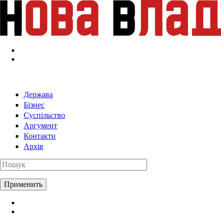
Перейти к основному содержанию
Держава
Бізнес
Суспільство
Аргумент
Контакти
Архів