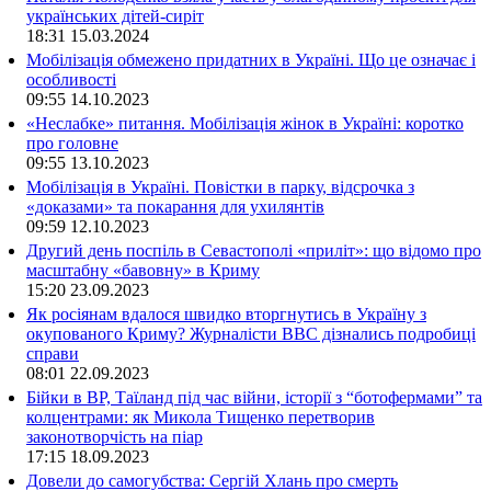
українських дітей-сиріт
18:31
15.03.2024
Мобілізація обмежено придатних в Україні. Що це означає і
особливості
09:55
14.10.2023
«Неслабке» питання. Мобілізація жінок в Україні: коротко
про головне
09:55
13.10.2023
Мобілізація в Україні. Повістки в парку, відсрочка з
«доказами» та покарання для ухилянтів
09:59
12.10.2023
Другий день поспіль в Севастополі «приліт»: що відомо про
масштабну «бавовну» в Криму
15:20
23.09.2023
Як росіянам вдалося швидко вторгнутись в Україну з
окупованого Криму? Журналісти ВВС дізнались подробиці
справи
08:01
22.09.2023
Бійки в ВР, Таїланд під час війни, історії з “ботофермами” та
колцентрами: як Микола Тищенко перетворив
законотворчість на піар
17:15
18.09.2023
Довели до самогубства: Сергій Хлань про смерть