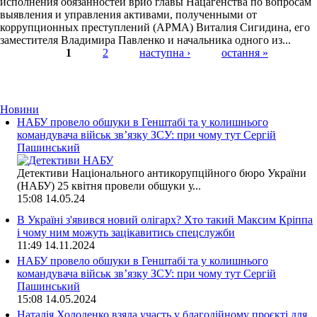
исполнения обязанностей врио главы Нацагенства по вопросам
выявления и управления активами, полученными от
коррупционных преступлений (АРМА) Виталия Сигидина, его
заместителя Владимира Павленко и начальника одного из...
1
2
наступна ›
остання »
Страницы
Новини
НАБУ провело обшуки в Генштабі та у колишнього
командувача військ зв’язку ЗСУ: при чому тут Сергій
Пашинський
Детективи Національного антикорупційного бюро України
(НАБУ) 25 квітня провели обшуки у...
15:08
14.05.24
В Україні з'явився новий олігарх? Хто такий Максим Кріппа
і чому ним можуть зацікавитись спецслужби
11:49
14.11.2024
НАБУ провело обшуки в Генштабі та у колишнього
командувача військ зв’язку ЗСУ: при чому тут Сергій
Пашинський
15:08
14.05.2024
Наталія Холоденко взяла участь у благодійному проєкті для