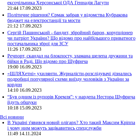
ексочільника Херсонської ОДА Геннадія Лагути
21:44
17.09.2023
Політичне рішення? Єрмак забрав у відомства Кубракова
бюджет на електростанції та мости
21:12
17.09.2023
Сергій Пашинський - бандит, збройний барон, корупціонер
чи патріот України? Що відомо про найбільшого приватного
постачальника зброї для ЗСУ
11:26
17.09.2023
Речпорт, скандал на блокпосту, зламана щелепа дружини та
бійки в Раді. Що відомо про Шуфрича
19:00
16.09.2023
«ШЛЯХетні» ухилянти. Журналісти-розслідувачі дізнались
подробиці популярної схеми виїзду чоловіків з України за
кордон
14:10
16.09.2023
“Був одним із рупорів Кремля”: у нардепа Нестора Шуфрича
йдуть обшуки
10:18
15.09.2023
Всі новини
В Україні з'явився новий олігарх? Хто такий Максим Кріппа
і чому ним можуть зацікавитись спецслужби
11:49 14.11.2024