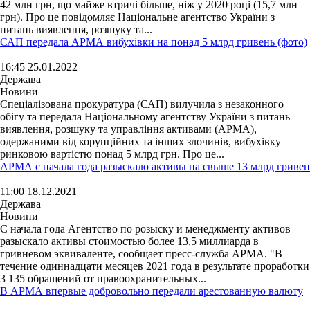
42 млн грн, що майже втричі більше, ніж у 2020 році (15,7 млн
грн). Про це повідомляє Національне агентство України з
питань виявлення, розшуку та...
САП передала АРМА вибухівки на понад 5 млрд гривень (фото)
16:45 25.01.2022
Держава
Новини
Спеціалізована прокуратура (САП) вилучила з незаконного
обігу та передала Національному агентству України з питань
виявлення, розшуку та управління активами (АРМА),
одержаними від корупційних та інших злочинів, вибухівку
ринковою вартістю понад 5 млрд грн. Про це...
АРМА с начала года разыскало активы на свыше 13 млрд гривен
11:00 18.12.2021
Держава
Новини
С начала года Агентство по розыску и менеджменту активов
разыскало активы стоимостью более 13,5 миллиарда в
гривневом эквиваленте, сообщает пресс-служба АРМА. "В
течение одиннадцати месяцев 2021 года в результате проработки
3 135 обращений от правоохранительных...
В АРМА впервые добровольно передали арестованную валюту