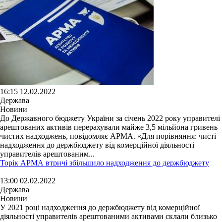
16:15 12.02.2022
Держава
Новини
До Державного бюджету України за січень 2022 року управителі
арештованих активів перерахували майже 3,5 мільйона гривень
чистих надходжень, повідомляє АРМА. «Для порівняння: чисті
надходження до держбюджету від комерційної діяльності
управителів арештованим...
Торік АРМА втричі збільшило надходження до держбюджету
13:00 02.02.2022
Держава
Новини
У 2021 році надходження до держбюджету від комерційної
діяльності управителів арештованими активами склали близько