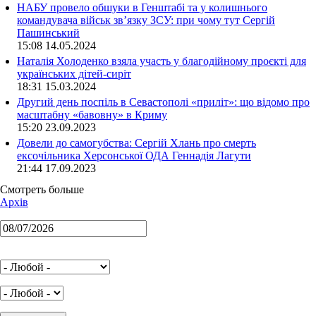
НАБУ провело обшуки в Генштабі та у колишнього
командувача військ зв’язку ЗСУ: при чому тут Сергій
Пашинський
15:08 14.05.2024
Наталія Холоденко взяла участь у благодійному проєкті для
українських дітей-сиріт
18:31 15.03.2024
Другий день поспіль в Севастополі «приліт»: що відомо про
масштабну «бавовну» в Криму
15:20 23.09.2023
Довели до самогубства: Сергій Хлань про смерть
ексочільника Херсонської ОДА Геннадія Лагути
21:44 17.09.2023
Смотреть больше
Архів