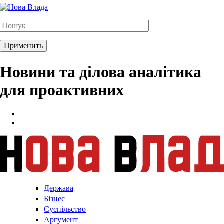
Новини та ділова аналітика
для проактивних
Держава
Бізнес
Суспільство
Аргумент