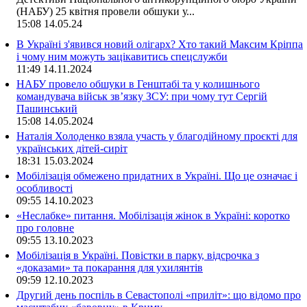
(НАБУ) 25 квітня провели обшуки у...
15:08
14.05.24
В Україні з'явився новий олігарх? Хто такий Максим Кріппа
і чому ним можуть зацікавитись спецслужби
11:49
14.11.2024
НАБУ провело обшуки в Генштабі та у колишнього
командувача військ зв’язку ЗСУ: при чому тут Сергій
Пашинський
15:08
14.05.2024
Наталія Холоденко взяла участь у благодійному проєкті для
українських дітей-сиріт
18:31
15.03.2024
Мобілізація обмежено придатних в Україні. Що це означає і
особливості
09:55
14.10.2023
«Неслабке» питання. Мобілізація жінок в Україні: коротко
про головне
09:55
13.10.2023
Мобілізація в Україні. Повістки в парку, відсрочка з
«доказами» та покарання для ухилянтів
09:59
12.10.2023
Другий день поспіль в Севастополі «приліт»: що відомо про