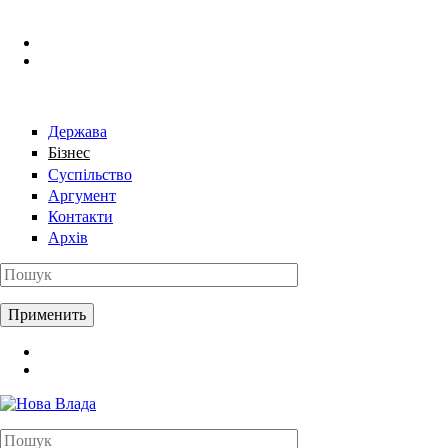
Перейти к основному содержанию
Держава
Бізнес
Суспільство
Аргумент
Контакти
Архів