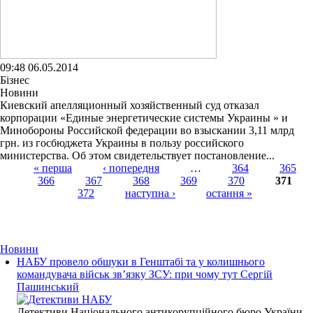
09:48 06.05.2014
Бізнес
Новини
Киевский апелляционный хозяйственный суд отказал
корпорации «Единые энергетические системы Украины » и
Минобороны Российской федерации во взыскании 3,11 млрд
грн. из госбюджета Украины в пользу российского
министерства. Об этом свидетельствует постановление...
« перша
‹ попередня
…
364
365
366
367
368
369
370
371
Страницы
372
наступна ›
остання »
Новини
НАБУ провело обшуки в Генштабі та у колишнього
командувача військ зв’язку ЗСУ: при чому тут Сергій
Пашинський
Детективи Національного антикорупційного бюро України