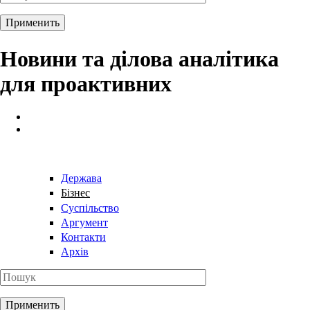
Новини та ділова аналітика
для проактивних
Держава
Бізнес
Суспільство
Аргумент
Контакти
Архів