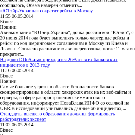
сообщалось, Обама намерен отменить...
«ЮТэйр-Украина» сократит рейсы в Москву
11:55 06.05.2014
Бізнес
Новини
Авиакомпания "ЮТэйр-Украина", дочка российской "Ютэйр", с
20 июня 2014 года будет выполнять только чартерные рейсы и
рейсы по код-шеринговым соглашениям в Москву из Киева и
Львова. Согласно расписанию авиаперевозчика, после 11 мая он
прекратит...
На долю DDoS-атак приходится 26% от всех банковских
инцидентов в 2013 году
11:16 06.05.2014
Бізнес
Новини
Самые большие угрозы в области безопасности банков
сконцентрированы в области хакерских атак на их веб-сайты и
серверы, в сфере распространения скиммингового
оборудования, информирует НоваВлада.ИНФО со ссылкой на
UBR.В исследовании учитывались данные об инцидентах,...
Стандарты высшего образования должны формировать
работодатели: эксперт
11:02 06.05.2014
Бізнес