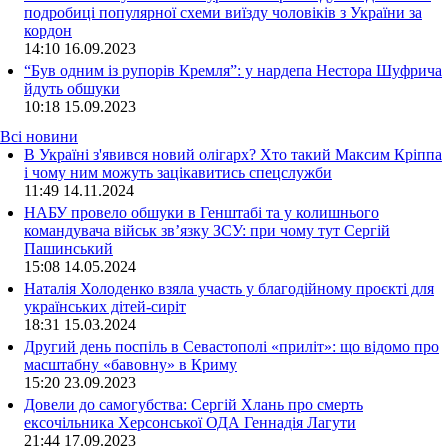
подробиці популярної схеми виїзду чоловіків з України за
кордон
14:10
16.09.2023
“Був одним із рупорів Кремля”: у нардепа Нестора Шуфрича
йдуть обшуки
10:18
15.09.2023
Всі новини
В Україні з'явився новий олігарх? Хто такий Максим Кріппа
і чому ним можуть зацікавитись спецслужби
11:49 14.11.2024
НАБУ провело обшуки в Генштабі та у колишнього
командувача військ зв’язку ЗСУ: при чому тут Сергій
Пашинський
15:08 14.05.2024
Наталія Холоденко взяла участь у благодійному проєкті для
українських дітей-сиріт
18:31 15.03.2024
Другий день поспіль в Севастополі «приліт»: що відомо про
масштабну «бавовну» в Криму
15:20 23.09.2023
Довели до самогубства: Сергій Хлань про смерть
ексочільника Херсонської ОДА Геннадія Лагути
21:44 17.09.2023