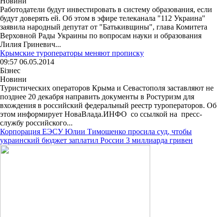
Новини
Работодатели будут инвестировать в систему образования, если
будут доверять ей. Об этом в эфире телеканала "112 Украина"
заявила народный депутат от "Батькивщины", глава Комитета
Верховной Рады Украины по вопросам науки и образования
Лилия Гриневич...
Крымские туроператоры меняют прописку
09:57 06.05.2014
Бізнес
Новини
Туристических операторов Крыма и Севастополя заставляют не
позднее 20 декабря направить документы в Ростуризм для
вхождения в российский федеральный реестр туроператоров. Об
этом информирует НоваВлада.ИНФО со ссылкой на пресс-
службу российского...
Корпорация ЕЭСУ Юлии Тимошенко просила суд, чтобы
украинский бюджет заплатил России 3 миллиарда гривен