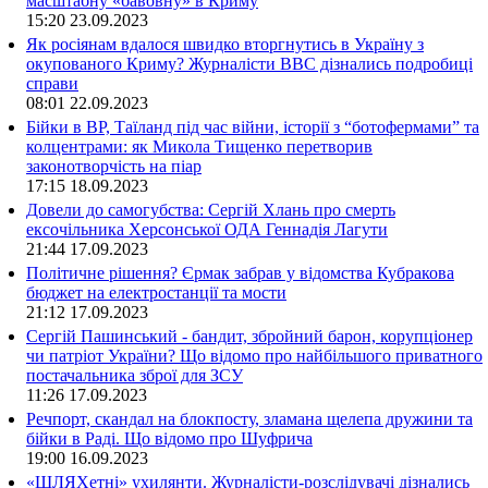
масштабну «бавовну» в Криму
15:20
23.09.2023
Як росіянам вдалося швидко вторгнутись в Україну з
окупованого Криму? Журналісти ВВС дізнались подробиці
справи
08:01
22.09.2023
Бійки в ВР, Таїланд під час війни, історії з “ботофермами” та
колцентрами: як Микола Тищенко перетворив
законотворчість на піар
17:15
18.09.2023
Довели до самогубства: Сергій Хлань про смерть
ексочільника Херсонської ОДА Геннадія Лагути
21:44
17.09.2023
Політичне рішення? Єрмак забрав у відомства Кубракова
бюджет на електростанції та мости
21:12
17.09.2023
Сергій Пашинський - бандит, збройний барон, корупціонер
чи патріот України? Що відомо про найбільшого приватного
постачальника зброї для ЗСУ
11:26
17.09.2023
Речпорт, скандал на блокпосту, зламана щелепа дружини та
бійки в Раді. Що відомо про Шуфрича
19:00
16.09.2023
«ШЛЯХетні» ухилянти. Журналісти-розслідувачі дізнались