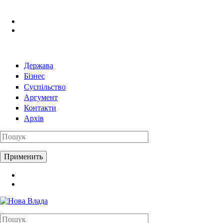
Перейти к основному содержанию
Держава
Бізнес
Суспільство
Аргумент
Контакти
Архів