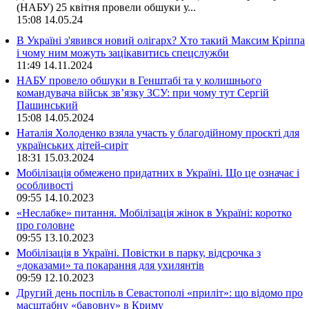
(НАБУ) 25 квітня провели обшуки у...
15:08
14.05.24
В Україні з'явився новий олігарх? Хто такий Максим Кріппа
і чому ним можуть зацікавитись спецслужби
11:49
14.11.2024
НАБУ провело обшуки в Генштабі та у колишнього
командувача військ зв’язку ЗСУ: при чому тут Сергій
Пашинський
15:08
14.05.2024
Наталія Холоденко взяла участь у благодійному проєкті для
українських дітей-сиріт
18:31
15.03.2024
Мобілізація обмежено придатних в Україні. Що це означає і
особливості
09:55
14.10.2023
«Неслабке» питання. Мобілізація жінок в Україні: коротко
про головне
09:55
13.10.2023
Мобілізація в Україні. Повістки в парку, відсрочка з
«доказами» та покарання для ухилянтів
09:59
12.10.2023
Другий день поспіль в Севастополі «приліт»: що відомо про
масштабну «бавовну» в Криму