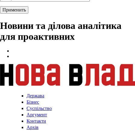
Новини та ділова аналітика
для проактивних
Держава
Бізнес
Суспільство
Аргумент
Контакти
Архів