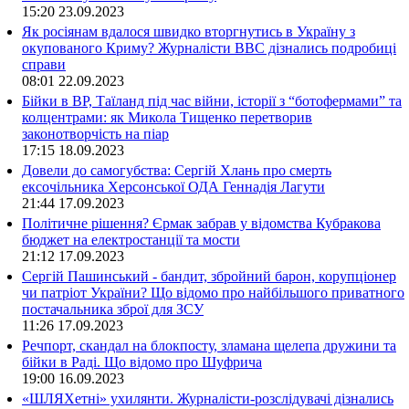
15:20
23.09.2023
Як росіянам вдалося швидко вторгнутись в Україну з
окупованого Криму? Журналісти ВВС дізнались подробиці
справи
08:01
22.09.2023
Бійки в ВР, Таїланд під час війни, історії з “ботофермами” та
колцентрами: як Микола Тищенко перетворив
законотворчість на піар
17:15
18.09.2023
Довели до самогубства: Сергій Хлань про смерть
ексочільника Херсонської ОДА Геннадія Лагути
21:44
17.09.2023
Політичне рішення? Єрмак забрав у відомства Кубракова
бюджет на електростанції та мости
21:12
17.09.2023
Сергій Пашинський - бандит, збройний барон, корупціонер
чи патріот України? Що відомо про найбільшого приватного
постачальника зброї для ЗСУ
11:26
17.09.2023
Речпорт, скандал на блокпосту, зламана щелепа дружини та
бійки в Раді. Що відомо про Шуфрича
19:00
16.09.2023
«ШЛЯХетні» ухилянти. Журналісти-розслідувачі дізнались