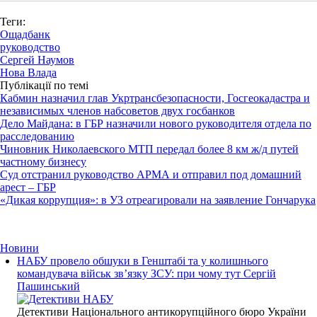
Теги:
Ощадбанк
руководство
Сергей Наумов
Нова Влада
Публікації по темі
Кабмин назначил глав Укртрансбезопасности, Госгеокадастра и
независимых членов набсоветов двух госбанков
Дело Майдана: в ГБР назначили нового руководителя отдела по
расследованию
Чиновник Николаевского МТП передал более 8 км ж/д путей
частному бизнесу
Суд отстранил руководство АРМА и отправил под домашний
арест – ГБР
«Дикая коррупция»: в УЗ отреагировали на заявление Гончарука
Новини
НАБУ провело обшуки в Генштабі та у колишнього
командувача військ зв’язку ЗСУ: при чому тут Сергій
Пашинський
Детективи Національного антикорупційного бюро України