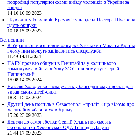
подробиці популярної схеми виїзду чоловіків з України за
кордон
14:10
16.09.2023
“Був одним із рупорів Кремля”: у нардепа Нестора Шуфрича
йдуть обшуки
10:18
15.09.2023
Всі новини
В Україні з'явився новий олігарх? Хто такий Максим Кріппа
і чому ним можуть зацікавитись спецслужби
11:49 14.11.2024
НАБУ провело обшуки в Генштабі та у колишнього
командувача військ зв’язку ЗСУ: при чому тут Сергій
Пашинський
15:08 14.05.2024
Наталія Холоденко взяла участь у благодійному проєкті для
українських дітей-сиріт
18:31 15.03.2024
Другий день поспіль в Севастополі «приліт»: що відомо про
масштабну «бавовну» в Криму
15:20 23.09.2023
Довели до самогубства: Сергій Хлань про смерть
ексочільника Херсонської ОДА Геннадія Лагути
21:44 17.09.2023