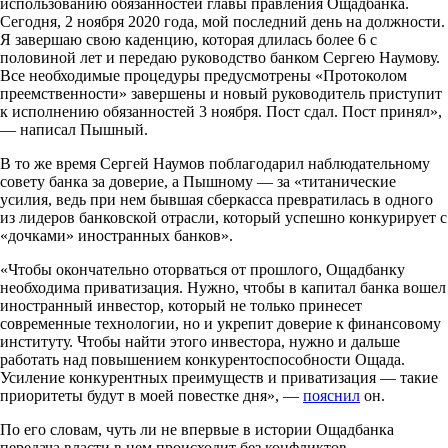
использованию обязанностей главы правления Ощадбанка.
Сегодня, 2 ноября 2020 года, мой последний день на должности.
Я завершаю свою каденцию, которая длилась более 6 с
половиной лет и передаю руководство банком Сергею Наумову.
Все необходимые процедуры предусмотрены «Протоколом
преемственности» завершены и новый руководитель приступит
к исполнению обязанностей 3 ноября. Пост сдал. Пост принял»,
— написал Пышный.
В то же время Сергей Наумов поблагодарил наблюдательному
совету банка за доверие, а Пышному — за «титанические
усилия, ведь при нем бывшая сберкасса превратилась в одного
из лидеров банковской отрасли, который успешно конкурирует с
«дочками» иностранных банков».
«Чтобы окончательно оторваться от прошлого, Ощадбанку
необходима приватизация. Нужно, чтобы в капитал банка вошел
иностранный инвестор, который не только принесет
современные технологии, но и укрепит доверие к финансовому
институту. Чтобы найти этого инвестора, нужно и дальше
работать над повышением конкурентоспособности Ощада.
Усиление конкурентных преимуществ и приватизация — такие
приоритеты будут в моей повестке дня», —
пояснил
он.
По его словам, чуть ли не впервые в истории Ощадбанка
передача власти в нем происходит без конфликтов,