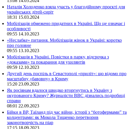
15:08
14.05.2024
Наталія Холоденко взяла участь у благодійному проєкті для
українських дітей-сиріт
18:31
15.03.2024
Мобілізація обмежено придатних в Україні. Що це означає і
особливості
09:55
14.10.2023
«Неслабке» питання. Мобілізація жінок в Україні: коротко
про головне
09:55
13.10.2023
Мобілізація в Україні. Повістки в парку, відсрочка з
«доказами» та покарання для ухилянтів
09:59
12.10.2023
Другий день поспіль в Севастополі «приліт»: що відомо про
масштабну «бавовну» в Криму
15:20
23.09.2023
Як росіянам вдалося швидко вторгнутись в Україну з
окупованого Криму? Журналісти ВВС дізнались подробиці
справи
08:01
22.09.2023
Бійки в ВР, Таїланд під час війни, історії з “ботофермами” та
колцентрами: як Микола Тищенко перетворив
законотворчість на піар
17:15
18.09.2023