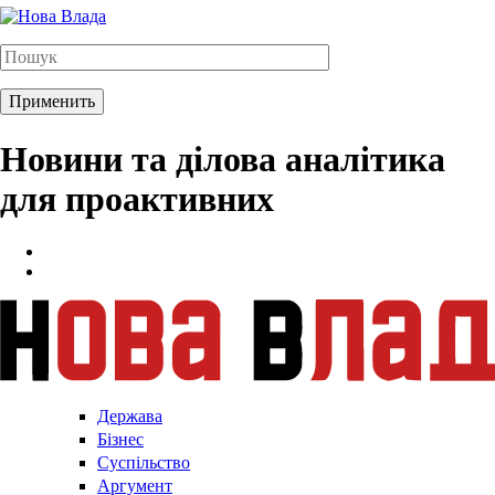
Новини та ділова аналітика
для проактивних
Держава
Бізнес
Суспільство
Аргумент