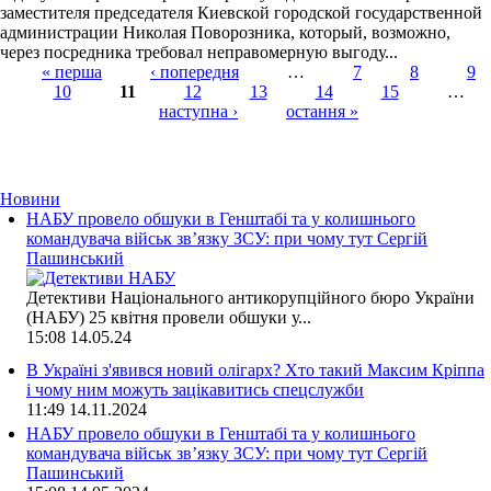
заместителя председателя Киевской городской государственной
администрации Николая Поворозника, который, возможно,
через посредника требовал неправомерную выгоду...
« перша
‹ попередня
…
7
8
9
10
11
12
13
14
15
…
Страницы
наступна ›
остання »
Новини
НАБУ провело обшуки в Генштабі та у колишнього
командувача військ зв’язку ЗСУ: при чому тут Сергій
Пашинський
Детективи Національного антикорупційного бюро України
(НАБУ) 25 квітня провели обшуки у...
15:08
14.05.24
В Україні з'явився новий олігарх? Хто такий Максим Кріппа
і чому ним можуть зацікавитись спецслужби
11:49
14.11.2024
НАБУ провело обшуки в Генштабі та у колишнього
командувача військ зв’язку ЗСУ: при чому тут Сергій
Пашинський