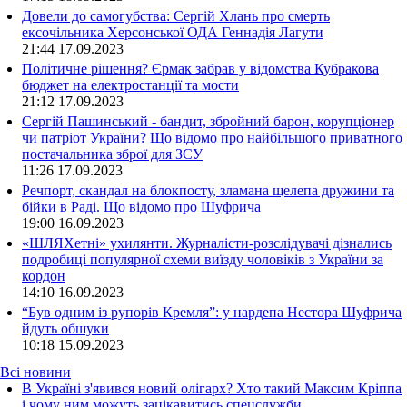
Довели до самогубства: Сергій Хлань про смерть
ексочільника Херсонської ОДА Геннадія Лагути
21:44
17.09.2023
Політичне рішення? Єрмак забрав у відомства Кубракова
бюджет на електростанції та мости
21:12
17.09.2023
Сергій Пашинський - бандит, збройний барон, корупціонер
чи патріот України? Що відомо про найбільшого приватного
постачальника зброї для ЗСУ
11:26
17.09.2023
Речпорт, скандал на блокпосту, зламана щелепа дружини та
бійки в Раді. Що відомо про Шуфрича
19:00
16.09.2023
«ШЛЯХетні» ухилянти. Журналісти-розслідувачі дізнались
подробиці популярної схеми виїзду чоловіків з України за
кордон
14:10
16.09.2023
“Був одним із рупорів Кремля”: у нардепа Нестора Шуфрича
йдуть обшуки
10:18
15.09.2023
Всі новини
В Україні з'явився новий олігарх? Хто такий Максим Кріппа
і чому ним можуть зацікавитись спецслужби