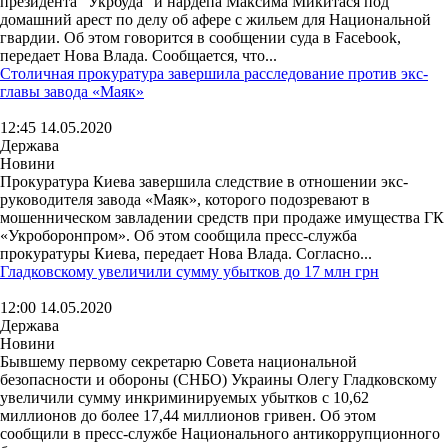
президента "Укрбуда" и нардепа Максима Микитася под
домашний арест по делу об афере с жильем для Национальной
гвардии. Об этом говорится в сообщении суда в Facebook,
передает Нова Влада. Сообщается, что...
Столичная прокуратура завершила расследование против экс-
главы завода «Маяк»
12:45 14.05.2020
Держава
Новини
Прокуратура Киева завершила следствие в отношении экс-
руководителя завода «Маяк», которого подозревают в
мошенническом завладении средств при продаже имущества ГК
«Укроборонпром». Об этом сообщила пресс-служба
прокуратуры Киева, передает Нова Влада. Согласно...
Гладковскому увеличили сумму убытков до 17 млн грн
12:00 14.05.2020
Держава
Новини
Бывшему первому секретарю Совета национальной
безопасности и обороны (СНБО) Украины Олегу Гладковскому
увеличили сумму инкриминируемых убытков с 10,62
миллионов до более 17,44 миллионов гривен. Об этом
сообщили в пресс-службе Национального антикоррупционного