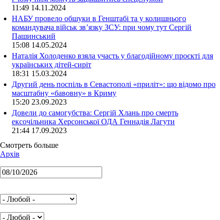
11:49 14.11.2024
НАБУ провело обшуки в Генштабі та у колишнього
командувача військ зв’язку ЗСУ: при чому тут Сергій
Пашинський
15:08 14.05.2024
Наталія Холоденко взяла участь у благодійному проєкті для
українських дітей-сиріт
18:31 15.03.2024
Другий день поспіль в Севастополі «приліт»: що відомо про
масштабну «бавовну» в Криму
15:20 23.09.2023
Довели до самогубства: Сергій Хлань про смерть
ексочільника Херсонської ОДА Геннадія Лагути
21:44 17.09.2023
Смотреть больше
Архів