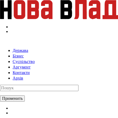
Перейти к основному содержанию
Держава
Бізнес
Суспільство
Аргумент
Контакти
Архів