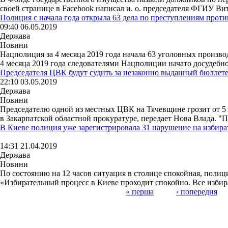
своей странице в Facebook написал и. о. председателя ФГИУ Вит
Полиция с начала года открыла 63 дела по преступлениям прот
09:40 06.05.2019
Держава
Новини
Нацполиция за 4 месяца 2019 года начала 63 уголовных произво
4 месяца 2019 года следователями Нацполиции начато досудебное
Председателя ЦВК будут судить за незаконно выданный бюллет
22:10 03.05.2019
Держава
Новини
Председателю одной из местных ЦВК на Тячевщине грозит от 5 д
в Закарпатской областной прокуратуре, передает Нова Влада. "П
В Киеве полиция уже зарегистрировала 31 нарушение на избира
14:31 21.04.2019
Держава
Новини
По состоянию на 12 часов ситуация в столице спокойная, поли
«Избирательный процесс в Киеве проходит спокойно. Все избира
« перша
‹ попередня
Страницы