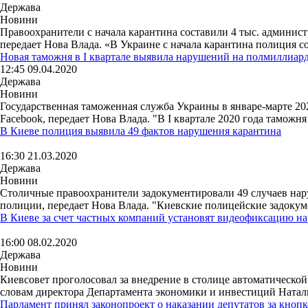
Держава
Новини
Правоохранители с начала карантина составили 4 тыс. админис
передает Нова Влада. «В Украине с начала карантина полиция со
Новая таможня в I квартале выявила нарушений на полмиллиар
12:45 09.04.2020
Держава
Новини
Государственная таможенная служба Украины в январе-марте 20
Facebook, передает Нова Влада. "В I квартале 2020 года таможня
В Киеве полиция выявила 49 фактов нарушения карантина
16:30 21.03.2020
Держава
Новини
Столичные правоохранители задокументировали 49 случаев нару
полиции, передает Нова Влада. "Киевские полицейские задокуме
В Киеве за счет частных компаний установят видеофиксацию 
16:00 08.02.2020
Держава
Новини
Киевсовет проголосовал за внедрение в столице автоматическо
словам директора Департамента экономики и инвестиций Натали
Парламент принял законопроект о наказании депутатов за кноп