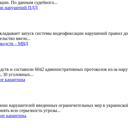
ции. По данным судебного...
ции нарушений ПДД
кладывает запуск системы видеофиксации нарушений правил дор
льство ввело...
зводств – МВД
ств и составили 6042 административных протоколов из-за наруш
 30 уголовных...
ие карантина
нии нарушителей введенных ограничительных мер в украинской 
ять всю серьезность угрозы...
ние карантина