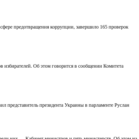
 сфере предотвращения коррупции, завершило 165 проверок
в избирателей. Об этом говорится в сообщении Комитета
ил представитель президента Украины в парламенте Руслан
реди них — Кабинет министров и пять министерств. Об этом на