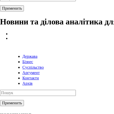
Новини та ділова аналітика д
Держава
Бізнес
Суспільство
Аргумент
Контакти
Архів