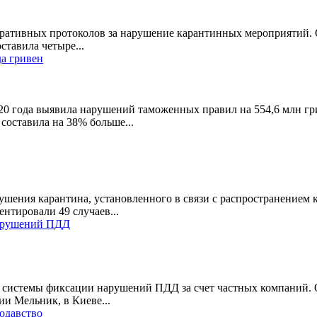
тративных протоколов за нарушение карантинных мероприятий. 
ставила четыре...
да гривен
20 года выявила нарушений таможенных правил на 554,6 млн гр
 составила на 38% больше...
шения карантина, установленного в связи с распространением 
нтировали 49 случаев...
нарушений ПДД
й системы фиксации нарушений ПДД за счет частных компаний. 
и Мельник, в Киеве...
кодавство