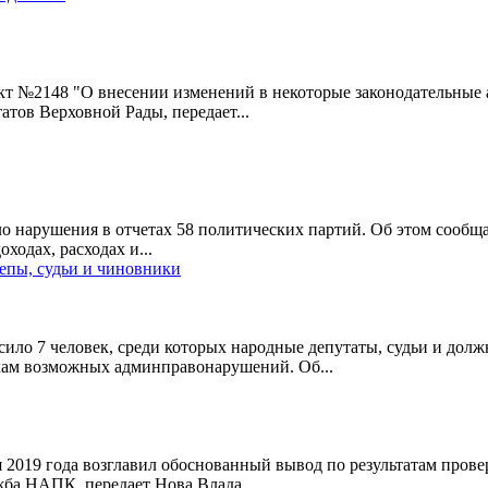
ект №2148 "О внесении изменений в некоторые законодательные
тов Верховной Рады, передает...
 нарушения в отчетах 58 политических партий. Об этом сообща
ходах, расходах и...
епы, судьи и чиновники
о 7 человек, среди которых народные депутаты, судьи и должно
кам возможных админправонарушений. Об...
 2019 года возглавил обоснованный вывод по результатам прове
жба НАПК, передает Нова Влада...