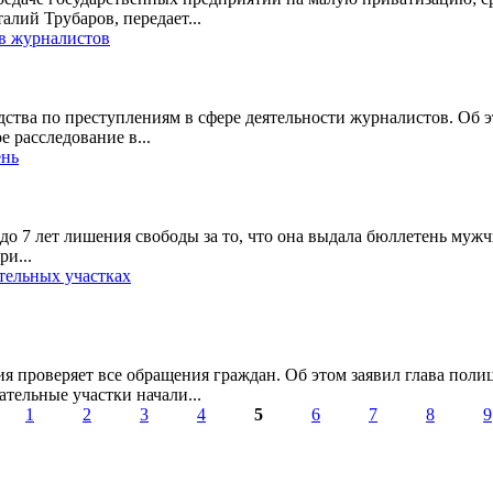
алий Трубаров, передает...
ив журналистов
дства по преступлениям в сфере деятельности журналистов. Об 
 расследование в...
ень
о 7 лет лишения свободы за то, что она выдала бюллетень мужч
ри...
тельных участках
ция проверяет все обращения граждан. Об этом заявил глава по
тельные участки начали...
1
2
3
4
5
6
7
8
9