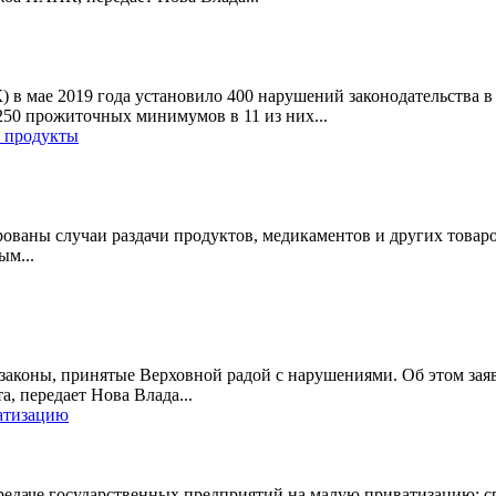
в мае 2019 года установило 400 нарушений законодательства в
250 прожиточных минимумов в 11 из них...
ь продукты
ованы случаи раздачи продуктов, медикаментов и других товаро
ым...
аконы, принятые Верховной радой с нарушениями. Об этом заяв
а, передает Нова Влада...
атизацию
редаче государственных предприятий на малую приватизацию; с