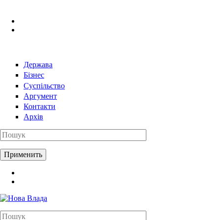
Перейти к основному содержанию
Держава
Бізнес
Суспільство
Аргумент
Контакти
Архів