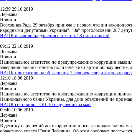
12:39 29.10.2019
Держава
Новини
Верховная Рада 29 октября приняла в первом чтении законопро
народными депутатами Украины". "За" проголосовали 287 депута
НАПК выявило нарушения в отчетах 58 политпартий
09:12 22.10.2019
Держава
Новини
Национальное агентство по предупреждению коррупции выявило
завершило анализ отчетов политических партий об имуществе, до
НАПК пригласило на объяснения 7 человек, среди которых нард
12:10 18.06.2019
Держава
Новини
Национальное агентство по предупреждению коррупции пригласил
Национального банка Украины, для дачи объяснений по призна
НАПК составило ТОП-10 нарушений за май
09:40 10.06.2019
Держава
Новини
В десятку нарушений антикоррупционного законодательства мая
областного совета Юрия Лебедина. Об этом сообщает пресс-слу