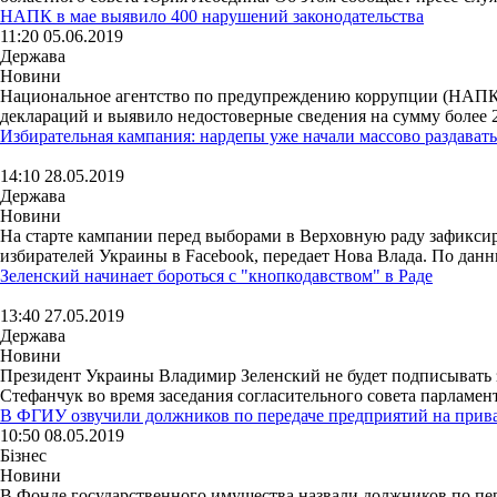
НАПК в мае выявило 400 нарушений законодательства
11:20 05.06.2019
Держава
Новини
Национальное агентство по предупреждению коррупции (НАПК) 
деклараций и выявило недостоверные сведения на сумму более 
Избирательная кампания: нардепы уже начали массово раздават
14:10 28.05.2019
Держава
Новини
На старте кампании перед выборами в Верховную раду зафиксир
избирателей Украины в Facebook, передает Нова Влада. По данн
Зеленский начинает бороться с "кнопкодавством" в Раде
13:40 27.05.2019
Держава
Новини
Президент Украины Владимир Зеленский не будет подписывать з
Стефанчук во время заседания согласительного совета парламент
В ФГИУ озвучили должников по передаче предприятий на прив
10:50 08.05.2019
Бізнес
Новини
В Фонде государственного имущества назвали должников по пе