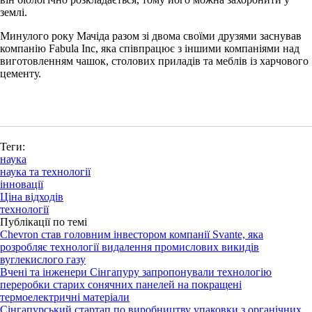
землі.
Минулого року Мачіда разом зі двома своїми друзями заснував
компанію Fabula Inc, яка співпрацює з іншими компаніями над
виготовленням чашок, столових приладів та меблів із харчового
цементу.
Теги:
наука
наука та технології
інновації
Ціна відходів
технології
Публікації по темі
Chevron став головним інвестором компанії Svante, яка
розробляє технології видалення промислових викидів
вуглекислого газу
Вчені та інженери Сінгапуру запропонували технологію
переробки старих сонячних панелей на покращені
термоелектричні матеріали
Сінгапурський стартап по виробництву упаковки з органічних