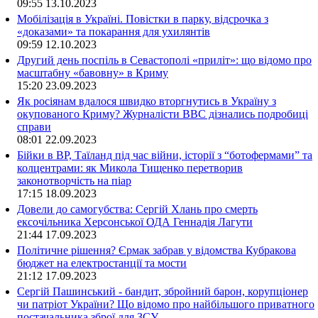
09:55
13.10.2023
Мобілізація в Україні. Повістки в парку, відсрочка з
«доказами» та покарання для ухилянтів
09:59
12.10.2023
Другий день поспіль в Севастополі «приліт»: що відомо про
масштабну «бавовну» в Криму
15:20
23.09.2023
Як росіянам вдалося швидко вторгнутись в Україну з
окупованого Криму? Журналісти ВВС дізнались подробиці
справи
08:01
22.09.2023
Бійки в ВР, Таїланд під час війни, історії з “ботофермами” та
колцентрами: як Микола Тищенко перетворив
законотворчість на піар
17:15
18.09.2023
Довели до самогубства: Сергій Хлань про смерть
ексочільника Херсонської ОДА Геннадія Лагути
21:44
17.09.2023
Політичне рішення? Єрмак забрав у відомства Кубракова
бюджет на електростанції та мости
21:12
17.09.2023
Сергій Пашинський - бандит, збройний барон, корупціонер
чи патріот України? Що відомо про найбільшого приватного
постачальника зброї для ЗСУ