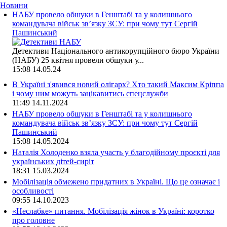
Новини
НАБУ провело обшуки в Генштабі та у колишнього
командувача військ зв’язку ЗСУ: при чому тут Сергій
Пашинський
Детективи Національного антикорупційного бюро України
(НАБУ) 25 квітня провели обшуки у...
15:08
14.05.24
В Україні з'явився новий олігарх? Хто такий Максим Кріппа
і чому ним можуть зацікавитись спецслужби
11:49
14.11.2024
НАБУ провело обшуки в Генштабі та у колишнього
командувача військ зв’язку ЗСУ: при чому тут Сергій
Пашинський
15:08
14.05.2024
Наталія Холоденко взяла участь у благодійному проєкті для
українських дітей-сиріт
18:31
15.03.2024
Мобілізація обмежено придатних в Україні. Що це означає і
особливості
09:55
14.10.2023
«Неслабке» питання. Мобілізація жінок в Україні: коротко
про головне