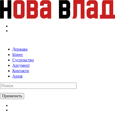
Перейти к основному содержанию
Держава
Бізнес
Суспільство
Аргумент
Контакти
Архів