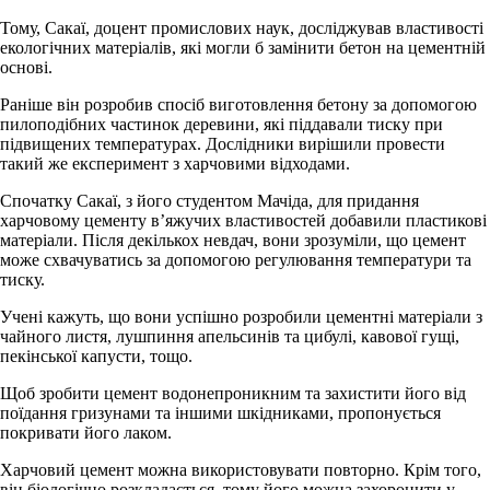
Тому, Сакаї, доцент промислових наук, досліджував властивості
екологічних матеріалів, які могли б замінити бетон на цементній
основі.
Раніше він розробив спосіб виготовлення бетону за допомогою
пилоподібних частинок деревини, які піддавали тиску при
підвищених температурах. Дослідники вирішили провести
такий же експеримент з харчовими відходами.
Спочатку Сакаї, з його студентом Мачіда, для придання
харчовому цементу в’яжучих властивостей добавили пластикові
матеріали. Після декількох невдач, вони зрозуміли, що цемент
може схвачуватись за допомогою регулювання температури та
тиску.
Учені кажуть, що вони успішно розробили цементні матеріали з
чайного листя, лушпиння апельсинів та цибулі, кавової гущі,
пекінської капусти, тощо.
Щоб зробити цемент водонепроникним та захистити його від
поїдання гризунами та іншими шкідниками, пропонується
покривати його лаком.
Харчовий цемент можна використовувати повторно. Крім того,
він біологічно розкладається, тому його можна захоронити у