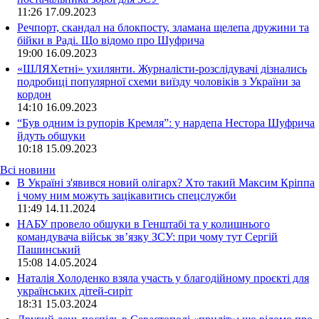
11:26
17.09.2023
Речпорт, скандал на блокпосту, зламана щелепа дружини та
бійки в Раді. Що відомо про Шуфрича
19:00
16.09.2023
«ШЛЯХетні» ухилянти. Журналісти-розслідувачі дізнались
подробиці популярної схеми виїзду чоловіків з України за
кордон
14:10
16.09.2023
“Був одним із рупорів Кремля”: у нардепа Нестора Шуфрича
йдуть обшуки
10:18
15.09.2023
Всі новини
В Україні з'явився новий олігарх? Хто такий Максим Кріппа
і чому ним можуть зацікавитись спецслужби
11:49 14.11.2024
НАБУ провело обшуки в Генштабі та у колишнього
командувача військ зв’язку ЗСУ: при чому тут Сергій
Пашинський
15:08 14.05.2024
Наталія Холоденко взяла участь у благодійному проєкті для
українських дітей-сиріт
18:31 15.03.2024