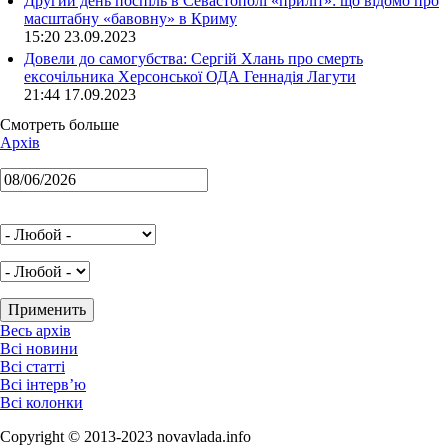
Другий день поспіль в Севастополі «приліт»: що відомо про
масштабну «бавовну» в Криму
15:20 23.09.2023
Довели до самогубства: Сергій Хлань про смерть
ексочільника Херсонської ОДА Геннадія Лагути
21:44 17.09.2023
Смотреть больше
Архів
Весь архів
Всі новини
Всі статті
Всі інтерв’ю
Всі колонки
Copyright © 2013-2023 novavlada.info