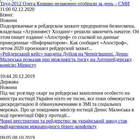
Труд-2012 Олега Кияшко незаконно отобрали за день – СМИ
11:00 02.12.2020
Бізнес
Новини
Подозреваемые в рейдерском захвате предприятия бизнесмена,
владельца «Агроинвест Холдинг» решили закончить начатое. Об
этом пишет издание «Апостроф» со ссылкой на данные
приведенные «Информатором». Как сообщает «Апостроф»,
летом 2020 произошел рейдерский захват...
«Рейдерський кейс» нардепа Дубіля на Чернігівщині. Денис
Малюська розказав про можливість тиску на Антирейдерську
комісію Мінюсту
10:44 20.12.2019
Держава
Новини
Під час розгляду скарг на рейдерські захоплення особисто на
міністра юстиції України ніхто не тисне, все поки обмежується
дискредитацією й обвинуваченнями в ЗМІ та соціальних
мережах. Про це повідомив міністр юстиції Денис Малюська в
ході презентації Офісу протидії...
Чорні реєстратори та рейдерство: як український завод став
майданчиком міжнародного бізнес-конфлікту
09:05 08.10.2019