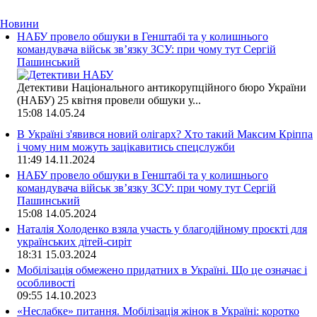
Новини
НАБУ провело обшуки в Генштабі та у колишнього
командувача військ зв’язку ЗСУ: при чому тут Сергій
Пашинський
Детективи Національного антикорупційного бюро України
(НАБУ) 25 квітня провели обшуки у...
15:08
14.05.24
В Україні з'явився новий олігарх? Хто такий Максим Кріппа
і чому ним можуть зацікавитись спецслужби
11:49
14.11.2024
НАБУ провело обшуки в Генштабі та у колишнього
командувача військ зв’язку ЗСУ: при чому тут Сергій
Пашинський
15:08
14.05.2024
Наталія Холоденко взяла участь у благодійному проєкті для
українських дітей-сиріт
18:31
15.03.2024
Мобілізація обмежено придатних в Україні. Що це означає і
особливості
09:55
14.10.2023
«Неслабке» питання. Мобілізація жінок в Україні: коротко