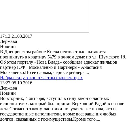
17:13 21.03.2017
Держава
Новини
В Днепровском районе Киева неизвестные пытаются
проникнуть в квартиру №79 в жилом доме по ул. Шумского 1б.
Об этом порталу «Нова Влада» сообщила адвокат жильцов
партнер ЮФ «Москаленко и Партнеры» Анастасия
Москаленко.По ее словам, черные рейдеры...
Набрал силу закон о частных коллекторах
13:27 05.10.2016
Держава
Новини
Во вторник, 4 октября, вступил в силу закон о частных
исполнителях, который был принят Верховной Радой в начале
лета.Согласно закону, частники получат те же права, что и
государственные исполнители, кроме возвращения любых
долгов, связанных с госимуществом.Кроме того,...