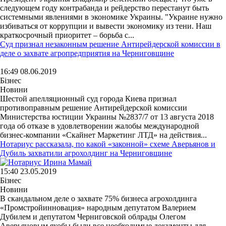
следующем году контрабанда и рейдерство перестанут быть
системными явлениями в экономике Украины. "Украине нужно
избиваться от коррупции и вывести экономику из тени. Наш
краткосрочный приоритет – борьба с...
Суд признал незаконным решение Антирейдерской комиссии в
деле о захвате агропредприятия на Черниговщине
16:49 08.06.2019
Бізнес
Новини
Шестой апелляционный суд города Киева признал
противоправным решение Антирейдерской комиссии
Министерства юстиции Украины №2837/7 от 13 августа 2018
года об отказе в удовлетворении жалобы международной
бизнес-компании «Скайнет Маркетинг ЛТД» на действия...
Нотариус рассказала, по какой «законной» схеме Аверьянов и
Дубиль захватили агрохолдинг на Черниговщине
15:40 23.05.2019
Бізнес
Новини
В скандальном деле о захвате 75% бизнеса агрохолдинга
«Промстройинновация» народным депутатом Валерием
Дубилем и депутатом Черниговской облрады Олегом
Аверьяновым якобы были все необходимые документы для