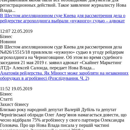
регистрационных действий. Такое заявление журналисту Нова
Влада...
В Шестом апелляционном суде Киева для рассмотрения дела о
рейдерстве агрохолдинга выбрали «нужного» судью – адвокат
12:07 22.05.2019
Бізнес
Новини
В Шестом апелляционном суде Киева для рассмотрения дела
№826/15515/18 привлекли «нужную» судью в угоду рейдерам
агрохолдинга на Черниговщине. Об этом во время судебного
заседания 21 мая 2019 г. заявил адвокат «Скайнет Маркетинг
ЛТД» Алексей Салоида, передает Нова Влада...
Анатомія рейдерства. Як Мінюст може заробляти на незаконних
оборудках в агробізнесі (Розслідування. Ч. 2)
11:52 19.05.2019
Бізнес
Статті
Захист бізнесу
Близько року народний депутат Валерій Дубіль та депутат
Чернігівської облради Олег Авер’янов намагається довести, що
чесно відібрали 75% агробізнесу у свого партнера Олександра
Головача. Про що Нова Влада писала у першій частині