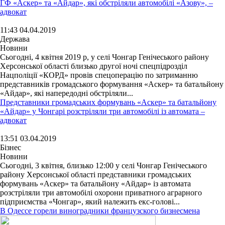
ГФ «Аскер» та «Айдар», які обстріляли автомобілі «Азову», –
адвокат
11:43 04.04.2019
Держава
Новини
Сьогодні, 4 квітня 2019 р, у селі Чонгар Генічеського району
Херсонської області близько другої ночі спецпідрозділ
Нацполіції «КОРД» провів спецоперацію по затриманню
представників громадського формування «Аскер» та батальйону
«Айдар», які напередодні обстріляли...
Представники громадських формувань «Аскер» та батальйону
«Айдар» у Чонгарі розстріляли три автомобілі із автомата –
адвокат
13:51 03.04.2019
Бізнес
Новини
Сьогодні, 3 квітня, близько 12:00 у селі Чонгар Генічеського
району Херсонської області представники громадських
формувань «Аскер» та батальйону «Айдар» із автомата
розстріляли три автомобілі охорони приватного аграрного
підприємства «Чонгар», який належить екс-голові...
В Одессе горели виноградники французского бизнесмена