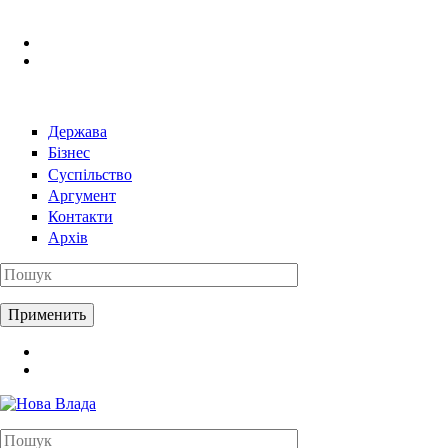
Перейти к основному содержанию
Держава
Бізнес
Суспільство
Аргумент
Контакти
Архів