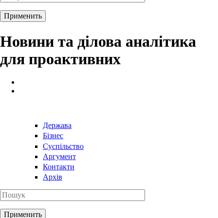
Новини та ділова аналітика
для проактивних
Держава
Бізнес
Суспільство
Аргумент
Контакти
Архів