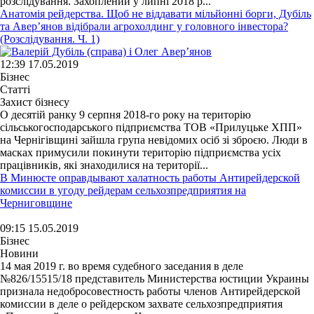
розслідування. Захоплений у липні 2018 р...
Анатомія рейдерства. Щоб не віддавати мільйонні борги, Дубіль
та Авер’янов відібрали агрохолдинг у головного інвестора?
(Розслідування. Ч. 1)
12:39 17.05.2019
Бізнес
Статті
Захист бізнесу
О десятій ранку 9 серпня 2018-го року на територію
сільськогосподарського підприємства ТОВ «Прилуцьке ХПП»
на Чернігівщині зайшла група невідомих осіб зі зброєю. Люди в
масках примусили покинути територію підприємства усіх
працівників, які знаходилися на території...
В Минюсте оправдывают халатность работы Антирейдерской
комиссии в угоду рейдерам сельхозпредприятия на
Черниговщине
09:15 15.05.2019
Бізнес
Новини
14 мая 2019 г. во время судебного заседания в деле
№826/15515/18 представитель Министерства юстиции Украины
признала недобросовестность работы членов Антирейдерской
комиссии в деле о рейдерском захвате сельхозпредприятия