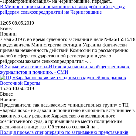
«Промстройинновация» на Черниговщине, передает...
В Минюсте признали незаконность своих действий в угоду
рейдерам сельхозпредприятий на Черниговщине
12:05 08.05.2019
Бізнес
Новини
7 мая 2019 г. во время судебного заседания в деле №826/15515/18
представитель Министерства юстиции Украины фактически
признала незаконность действий Комиссии по рассмотрению
жалоб в сфере государственной регистрации в деле о
рейдерском захвате сельхозпредприятия «...
В Харькове активисты-ИГиловцы напали на общественников,
журналистов и полицию, - СМИ
15:26 10.04.2019
Бізнес
Новини
Представители так называемых «инициативных групп» с ТЦ
«Барабашово» не давали исполнителю выполнить вступившее в
законную силу решение Харьковского апелляционного
хозяйственного суда, а прибывшим на место полицейским
распылили в лицо газ. Об этом со ссылкой на...
Поліція провела спецоперацію по затриманню представників