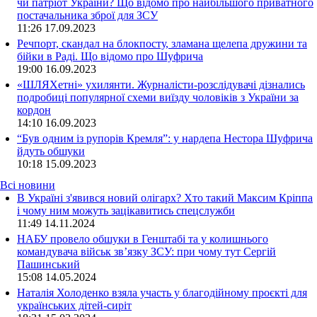
чи патріот України? Що відомо про найбільшого приватного
постачальника зброї для ЗСУ
11:26
17.09.2023
Речпорт, скандал на блокпосту, зламана щелепа дружини та
бійки в Раді. Що відомо про Шуфрича
19:00
16.09.2023
«ШЛЯХетні» ухилянти. Журналісти-розслідувачі дізнались
подробиці популярної схеми виїзду чоловіків з України за
кордон
14:10
16.09.2023
“Був одним із рупорів Кремля”: у нардепа Нестора Шуфрича
йдуть обшуки
10:18
15.09.2023
Всі новини
В Україні з'явився новий олігарх? Хто такий Максим Кріппа
і чому ним можуть зацікавитись спецслужби
11:49 14.11.2024
НАБУ провело обшуки в Генштабі та у колишнього
командувача військ зв’язку ЗСУ: при чому тут Сергій
Пашинський
15:08 14.05.2024
Наталія Холоденко взяла участь у благодійному проєкті для
українських дітей-сиріт