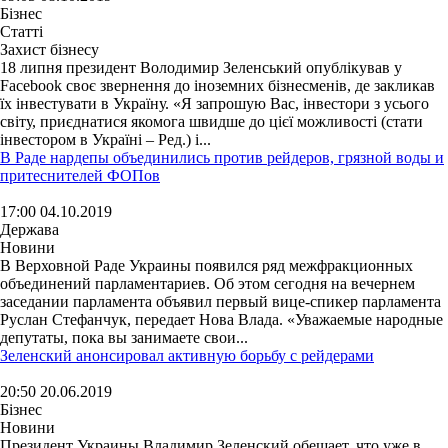
Бізнес
Статті
Захист бізнесу
18 липня президент Володимир Зеленський опублікував у
Facebook своє звернення до іноземних бізнесменів, де закликав
їх інвестувати в Україну. «Я запрошую Вас, інвестори з усього
світу, приєднатися якомога швидше до цієї можливості (стати
інвестором в Україні – Ред.) і...
В Раде нардепы объединились против рейдеров, грязной воды и
притеснителей ФОПов
17:00 04.10.2019
Держава
Новини
В Верховной Раде Украины появился ряд межфракционных
объединений парламентариев. Об этом сегодня на вечернем
заседании парламента объявил первый вице-спикер парламента
Руслан Стефанчук, передает Нова Влада. «Уважаемые народные
депутаты, пока вы занимаете свои...
Зеленский анонсировал активную борьбу с рейдерами
20:50 20.06.2019
Бізнес
Новини
Президент Украины Владимир Зеленский обещает, что уже в