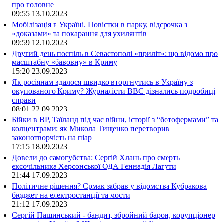
про головне
09:55
13.10.2023
Мобілізація в Україні. Повістки в парку, відсрочка з
«доказами» та покарання для ухилянтів
09:59
12.10.2023
Другий день поспіль в Севастополі «приліт»: що відомо про
масштабну «бавовну» в Криму
15:20
23.09.2023
Як росіянам вдалося швидко вторгнутись в Україну з
окупованого Криму? Журналісти ВВС дізнались подробиці
справи
08:01
22.09.2023
Бійки в ВР, Таїланд під час війни, історії з “ботофермами” та
колцентрами: як Микола Тищенко перетворив
законотворчість на піар
17:15
18.09.2023
Довели до самогубства: Сергій Хлань про смерть
ексочільника Херсонської ОДА Геннадія Лагути
21:44
17.09.2023
Політичне рішення? Єрмак забрав у відомства Кубракова
бюджет на електростанції та мости
21:12
17.09.2023
Сергій Пашинський - бандит, збройний барон, корупціонер