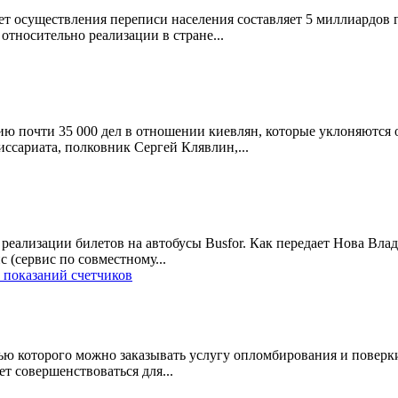
 осуществления переписи населения составляет 5 миллиардов г
тносительно реализации в стране...
 почти 35 000 дел в отношении киевлян, которые уклоняются о
ссариата, полковник Сергей Клявлин,...
еализации билетов на автобусы Busfor. Как передает Нова Влад
 (сервис по совместному...
 показаний счетчиков
 которого можно заказывать услугу опломбирования и поверки с
т совершенствоваться для...