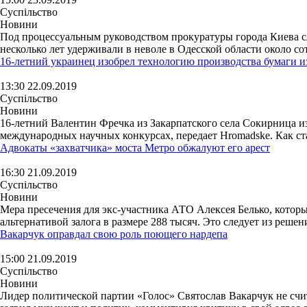
Суспільство
Новини
Под процессуальным руководством прокуратуры города Киева с
несколько лет удерживали в неволе в Одесской области около со
16-летний украинец изобрел технологию производства бумаги 
13:30 22.09.2019
Суспільство
Новини
16-летний Валентин Фречка из Закарпатского села Сокирница из
международных научных конкурсах, передает Hromadske. Как ста
Адвокаты «захватчика» моста Метро обжалуют его арест
16:30 21.09.2019
Суспільство
Новини
Мера пресечения для экс-участника АТО Алексея Белько, которы
альтернативой залога в размере 288 тысяч. Это следует из решен
Вакарчук оправдал свою роль поющего нардепа
15:00 21.09.2019
Суспільство
Новини
Лидер политической партии «Голос» Святослав Вакарчук не счи