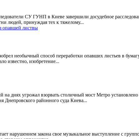
ледователи СУ ГУНП в Киеве завершили досудебное расследова
тни людей, принуждая тех к тяжелому...
из опавшей листвы
обрел необычный способ переработки опавших листьев в бумагу,
ло известно, изобретение...
й на днях угрожал взорвать столичный мост Метро установлено 
ия Днепровского районного суда Киева...
тает нарушением закона свое музыкальное выступление с группо