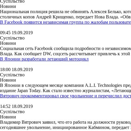
Суспільство
Новини
Национальная полиция решила не обвинять Алексея Белько, кото
столичных копов Андрей Крищенко, передает Нова Влада. «Обви
В Facebook появится независимая группа по жалобам пользоват
09:45 19.09.2019
Суспільство
Новини
Социальная сеть Facebook сообщила подробности о независимом
Влада. Как сообщает DW, соцсеть рассчитывает привлечь к этой 
В Японии разработали летающий мотоцикл
18:00 18.09.2019
Суспільство
Новини
В Японии в следующем месяце компания A.L.I. Technologies пр
издание Japan Today. Как стало известно журналистам, «Летающ
Вятрович прокомментировал свое увольнение и перечислил дос
14:52 18.09.2019
Суспільство
Новини
Владимир Вятрович заявил, что его работа на должности руков
сегодняшнее увольнение, инициированное Кабмином, передает 