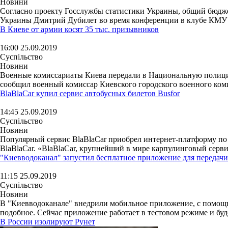
Новини
Согласно проекту Госслужбы статистики Украины, общий бюджет
Украины Дмитрий Дубилет во время конференции в клубе КМУ о
В Киеве от армии косят 35 тыс. призывников
16:00 25.09.2019
Суспільство
Новини
Военные комиссариаты Киева передали в Национальную полицию
сообщил военный комиссар Киевского городского военного коми
BlaBlaCar купил сервис автобусных билетов Busfor
14:45 25.09.2019
Суспільство
Новини
Популярный сервис BlaBlaCar приобрел интернет-платформу по р
BlaBlaCar. «BlaBlaCar, крупнейший в мире карпулинговый сервис
"Киевводоканал" запустил бесплатное приложение для передачи
11:15 25.09.2019
Суспільство
Новини
В "Киевводоканале" внедрили мобильное приложение, с помощью
подобное. Сейчас приложение работает в тестовом режиме и буде
В России изолируют Рунет