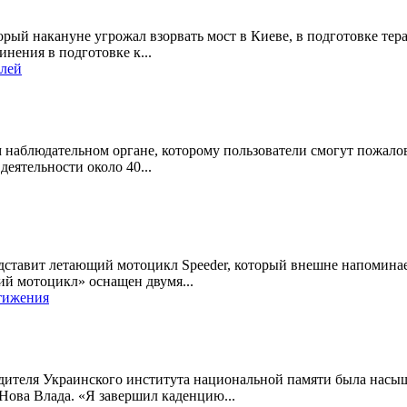
рый накануне угрожал взорвать мост в Киеве, в подготовке тера
нения в подготовке к...
елей
 наблюдательном органе, которому пользователи смогут пожалов
деятельности около 40...
едставит летающий мотоцикл Speeder, который внешне напоминае
ий мотоцикл» оснащен двумя...
тижения
одителя Украинского института национальной памяти была насыщ
Нова Влада. «Я завершил каденцию...