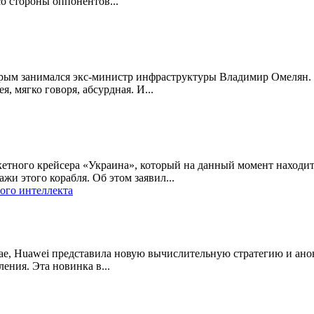
со стороны оппонентов...
торым занимался экс-министр инфраструктуры Владимир Омелян.
, мягко говоря, абсурдная. И...
кетного крейсера «Украина», который на данный момент находит
и этого корабля. Об этом заявил...
ого интеллекта
е, Huawei представила новую вычислительную стратегию и анонс
ения. Эта новинка в...