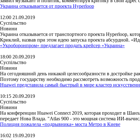
заявил музыкант и политик, комментируя критику в свой адрес 
Украина отказывается от проекта Hyperloop
12:00 21.09.2019
Суспільство
Новини
Украина отказывается от транспортного проекта Hyperloop, ко
Криклий, назвав при этом идею запуска проекта абсурдной. «Идея
«Укроборонпром» предлагает продать крейсер «Украина»
18:00 20.09.2019
Суспільство
Новини
На сегодняшний день никакой целесообразности в достройке ра
Поэтому государству необходимо рассмотреть возможность продаж
Huawei представила самый быстрый в мире кластер искусственн
10:15 20.09.2019
Суспільство
Новини
На конференции Huawei Connect 2019, которая проходит в Шанха
передает Нова Влада. "Atlas 900 - это мощная система ИИ-вычисл
Полиция пожалела «подрывника» моста Метро в Киеве
16:02 19.09.2019