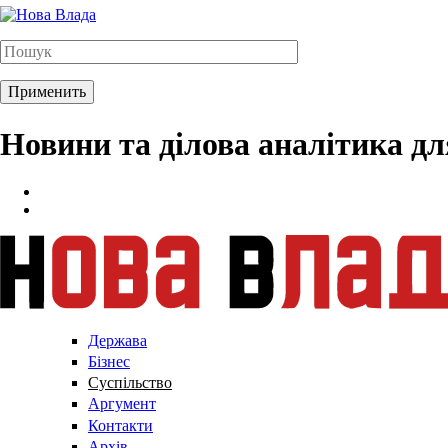
Новини та ділова аналітика д
Держава
Бізнес
Суспільство
Аргумент
Контакти
Архів