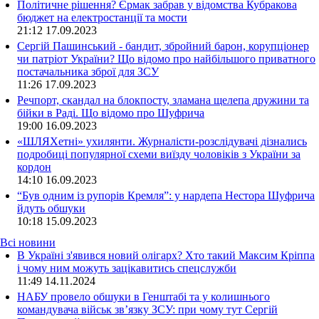
Політичне рішення? Єрмак забрав у відомства Кубракова
бюджет на електростанції та мости
21:12
17.09.2023
Сергій Пашинський - бандит, збройний барон, корупціонер
чи патріот України? Що відомо про найбільшого приватного
постачальника зброї для ЗСУ
11:26
17.09.2023
Речпорт, скандал на блокпосту, зламана щелепа дружини та
бійки в Раді. Що відомо про Шуфрича
19:00
16.09.2023
«ШЛЯХетні» ухилянти. Журналісти-розслідувачі дізнались
подробиці популярної схеми виїзду чоловіків з України за
кордон
14:10
16.09.2023
“Був одним із рупорів Кремля”: у нардепа Нестора Шуфрича
йдуть обшуки
10:18
15.09.2023
Всі новини
В Україні з'явився новий олігарх? Хто такий Максим Кріппа
і чому ним можуть зацікавитись спецслужби
11:49 14.11.2024
НАБУ провело обшуки в Генштабі та у колишнього
командувача військ зв’язку ЗСУ: при чому тут Сергій