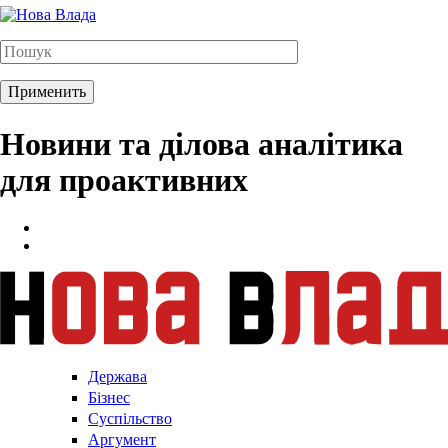
Новини та ділова аналітика
для проактивних
Держава
Бізнес
Суспільство
Аргумент