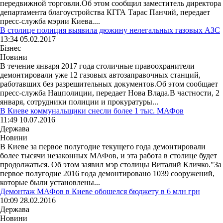
передвижной торговли.Об этом сообщил заместитель директора
департамента благоустройства КГГА Тарас Панчий, передает
пресс-служба мэрии Киева....
В столице полиция выявила дюжину нелегальных газовых АЗС
13:34 05.02.2017
Бізнес
Новини
В течение января 2017 года столичные правоохранители
демонтировали уже 12 газовых автозаправочных станций,
работавших без разрешительных документов.Об этом сообщает
пресс-служба Нацполиции, передает Нова Влада.В частности, 2
января, сотрудники полиции и прокуратуры...
В Киеве коммунальщики снесли более 1 тыс. МАФов
11:49 10.07.2016
Держава
Новини
В Киеве за первое полугодие текущего года демонтировали
более тысячи незаконных МАФов, и эта работа в столице будет
продолжаться. Об этом заявил мэр столицы Виталий Кличко."За
первое полугодие 2016 года демонтировано 1039 сооружений,
которые были установлены...
Демонтаж МАФов в Киеве обошелся бюджету в 6 млн грн
10:09 28.02.2016
Держава
Новини