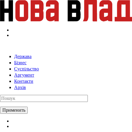
Перейти к основному содержанию
Держава
Бізнес
Суспільство
Аргумент
Контакти
Архів