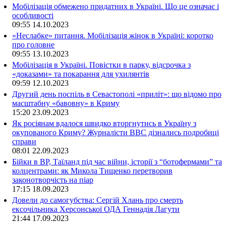
Мобілізація обмежено придатних в Україні. Що це означає і
особливості
09:55
14.10.2023
«Неслабке» питання. Мобілізація жінок в Україні: коротко
про головне
09:55
13.10.2023
Мобілізація в Україні. Повістки в парку, відсрочка з
«доказами» та покарання для ухилянтів
09:59
12.10.2023
Другий день поспіль в Севастополі «приліт»: що відомо про
масштабну «бавовну» в Криму
15:20
23.09.2023
Як росіянам вдалося швидко вторгнутись в Україну з
окупованого Криму? Журналісти ВВС дізнались подробиці
справи
08:01
22.09.2023
Бійки в ВР, Таїланд під час війни, історії з “ботофермами” та
колцентрами: як Микола Тищенко перетворив
законотворчість на піар
17:15
18.09.2023
Довели до самогубства: Сергій Хлань про смерть
ексочільника Херсонської ОДА Геннадія Лагути
21:44
17.09.2023