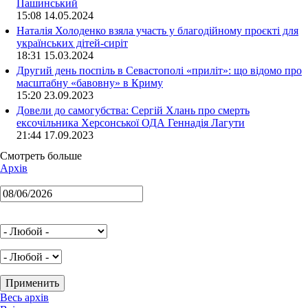
Пашинський
15:08 14.05.2024
Наталія Холоденко взяла участь у благодійному проєкті для
українських дітей-сиріт
18:31 15.03.2024
Другий день поспіль в Севастополі «приліт»: що відомо про
масштабну «бавовну» в Криму
15:20 23.09.2023
Довели до самогубства: Сергій Хлань про смерть
ексочільника Херсонської ОДА Геннадія Лагути
21:44 17.09.2023
Смотреть больше
Архів
Весь архів