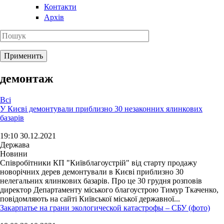
Контакти
Архів
демонтаж
Всі
У Києві демонтували приблизно 30 незаконних ялинкових
базарів
19:10 30.12.2021
Держава
Новини
Співробітники КП "Київблагоустрій" від старту продажу
новорічних дерев демонтували в Києві приблизно 30
нелегальних ялинкових базарів. Про це 30 грудня розповів
директор Департаменту міського благоустрою Тимур Ткаченко,
повідомляють на сайті Київської міської державної...
Закарпатье на грани экологической катастрофы – СБУ (фото)