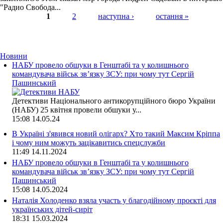
"Радио Свобода...
1
2
наступна ›
остання »
Страницы
Новини
НАБУ провело обшуки в Генштабі та у колишнього
командувача військ зв’язку ЗСУ: при чому тут Сергій
Пашинський
Детективи Національного антикорупційного бюро України
(НАБУ) 25 квітня провели обшуки у...
15:08
14.05.24
В Україні з'явився новий олігарх? Хто такий Максим Кріппа
і чому ним можуть зацікавитись спецслужби
11:49
14.11.2024
НАБУ провело обшуки в Генштабі та у колишнього
командувача військ зв’язку ЗСУ: при чому тут Сергій
Пашинський
15:08
14.05.2024
Наталія Холоденко взяла участь у благодійному проєкті для
українських дітей-сиріт
18:31
15.03.2024