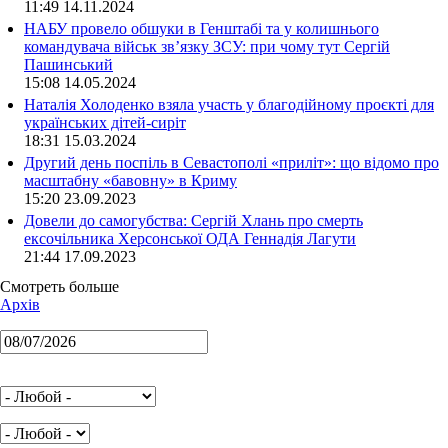
11:49 14.11.2024
НАБУ провело обшуки в Генштабі та у колишнього
командувача військ зв’язку ЗСУ: при чому тут Сергій
Пашинський
15:08 14.05.2024
Наталія Холоденко взяла участь у благодійному проєкті для
українських дітей-сиріт
18:31 15.03.2024
Другий день поспіль в Севастополі «приліт»: що відомо про
масштабну «бавовну» в Криму
15:20 23.09.2023
Довели до самогубства: Сергій Хлань про смерть
ексочільника Херсонської ОДА Геннадія Лагути
21:44 17.09.2023
Смотреть больше
Архів