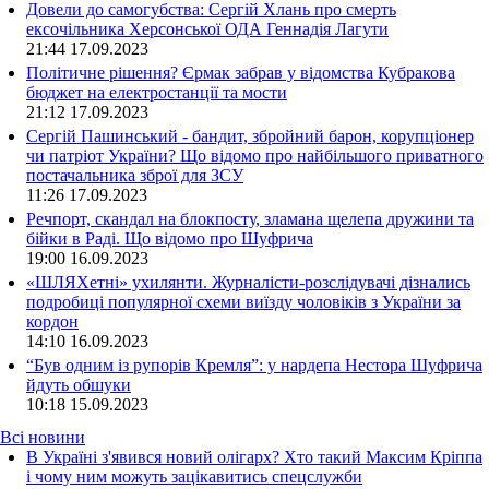
Довели до самогубства: Сергій Хлань про смерть
ексочільника Херсонської ОДА Геннадія Лагути
21:44
17.09.2023
Політичне рішення? Єрмак забрав у відомства Кубракова
бюджет на електростанції та мости
21:12
17.09.2023
Сергій Пашинський - бандит, збройний барон, корупціонер
чи патріот України? Що відомо про найбільшого приватного
постачальника зброї для ЗСУ
11:26
17.09.2023
Речпорт, скандал на блокпосту, зламана щелепа дружини та
бійки в Раді. Що відомо про Шуфрича
19:00
16.09.2023
«ШЛЯХетні» ухилянти. Журналісти-розслідувачі дізнались
подробиці популярної схеми виїзду чоловіків з України за
кордон
14:10
16.09.2023
“Був одним із рупорів Кремля”: у нардепа Нестора Шуфрича
йдуть обшуки
10:18
15.09.2023
Всі новини
В Україні з'явився новий олігарх? Хто такий Максим Кріппа
і чому ним можуть зацікавитись спецслужби