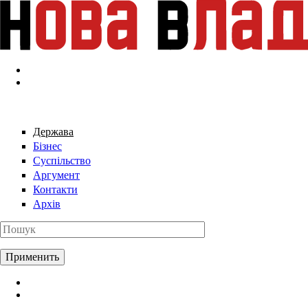
Перейти к основному содержанию
Держава
Бізнес
Суспільство
Аргумент
Контакти
Архів