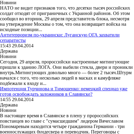
Новини
НАТО не видит признаков того, что десятки тысяч российских
солдат отходят от приграничных с Украиной районов. Об этом
сообщил во вторник, 29 апреля представитель блока, несмотря
на утверждение Москвы о том, что она возвращает войска на
исходные позиции...
Антитерроризм по-украински: Луганскую ОГА захватили
сепаратисты
15:43 29.04.2014
Держава
Новини
Сегодня, 29 апреля, пророссийски настроенные митингующие
пришли к зданию ЛОГА. Они выбили стекла, двери и проникли
внутрь.Митингующих довольно много — более 2 тысяч.Штурм
начался с того, что несколько людей в масках и камуфляже
подбежали к входу и...
Импотенция Турчинова и Тимошенко: немецкий спецназ уже
готов освобождать заложников в Славянске?
14:55 29.04.2014
Держава
Новини
В настоящее время в Славянске в плену у пророссийских
повстанцев во главе с "сумасшедшим" лидером Вячеславом
Пономаревым находится четыре гражданина Германии - три
военнослужащих бундесвера и переводчик. Переговоры с