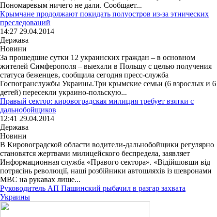
Пономаревым ничего не дали. Сообщает...
Крымчане продолжают покидать полуостров из-за этнических
преследований
14:27 29.04.2014
Держава
Новини
За прошедшие сутки 12 украинских граждан – в основном
жителей Симферополя – выехали в Польшу с целью получения
статуса беженцев, сообщила сегодня пресс-служба
Госпогранслужбы Украины.Три крымские семьи (6 взрослых и 6
детей) пересекли украино-польскую...
Правый сектор: кировоградская милиция требует взятки с
дальнобойщиков
12:41 29.04.2014
Держава
Новини
В Кировоградской области водители-дальнобойщики регулярно
становятся жертвами милицейского беспредела, заявляет
Информационная служба «Правого сектора». «Відійшовши від
потрясінь революції, наші розбійники автошляхів із шевронами
МВС на рукавах лише...
Руководитель АП Пашинский рыбачил в разгар захвата
Украины