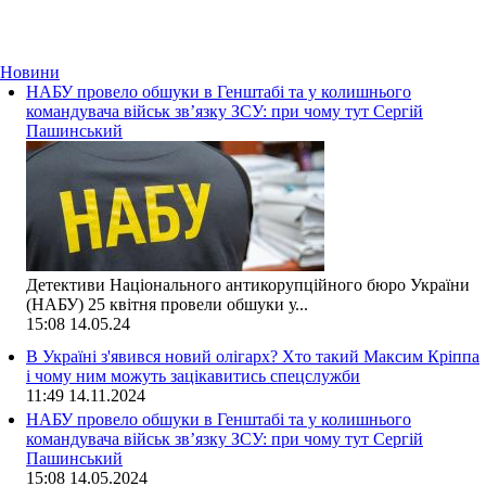
Новини
НАБУ провело обшуки в Генштабі та у колишнього
командувача військ зв’язку ЗСУ: при чому тут Сергій
Пашинський
Детективи Національного антикорупційного бюро України
(НАБУ) 25 квітня провели обшуки у...
15:08
14.05.24
В Україні з'явився новий олігарх? Хто такий Максим Кріппа
і чому ним можуть зацікавитись спецслужби
11:49
14.11.2024
НАБУ провело обшуки в Генштабі та у колишнього
командувача військ зв’язку ЗСУ: при чому тут Сергій
Пашинський
15:08
14.05.2024