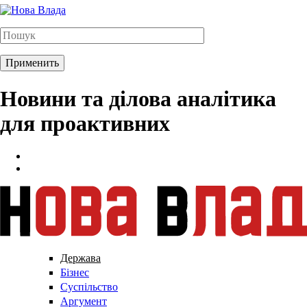
Новини та ділова аналітика
для проактивних
Держава
Бізнес
Суспільство
Аргумент