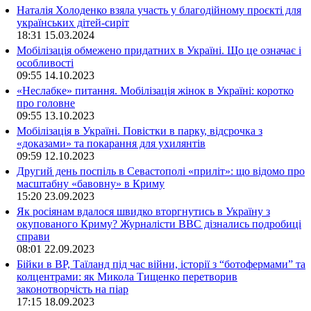
Наталія Холоденко взяла участь у благодійному проєкті для
українських дітей-сиріт
18:31
15.03.2024
Мобілізація обмежено придатних в Україні. Що це означає і
особливості
09:55
14.10.2023
«Неслабке» питання. Мобілізація жінок в Україні: коротко
про головне
09:55
13.10.2023
Мобілізація в Україні. Повістки в парку, відсрочка з
«доказами» та покарання для ухилянтів
09:59
12.10.2023
Другий день поспіль в Севастополі «приліт»: що відомо про
масштабну «бавовну» в Криму
15:20
23.09.2023
Як росіянам вдалося швидко вторгнутись в Україну з
окупованого Криму? Журналісти ВВС дізнались подробиці
справи
08:01
22.09.2023
Бійки в ВР, Таїланд під час війни, історії з “ботофермами” та
колцентрами: як Микола Тищенко перетворив
законотворчість на піар
17:15
18.09.2023