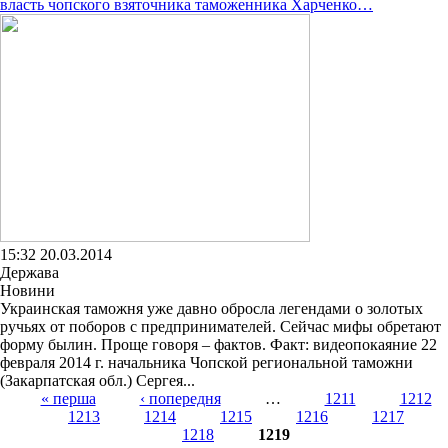
власть чопского взяточника таможенника Харченко…
15:32 20.03.2014
Держава
Новини
Украинская таможня уже давно обросла легендами о золотых
ручьях от поборов с предпринимателей. Сейчас мифы обретают
форму былин. Проще говоря – фактов. Факт: видеопокаяние 22
февраля 2014 г. начальника Чопской региональной таможни
(Закарпатская обл.) Сергея...
« перша
‹ попередня
…
1211
1212
1213
1214
1215
1216
1217
Страницы
1218
1219