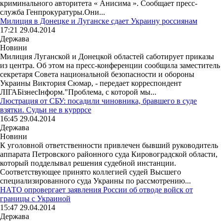
криминального авторитета « Анисима ». Сообщает пресс-
служба Генпрокуратуры.Они...
Милиция в Донецке и Луганске сдает Украину россиянам
17:21 29.04.2014
Держава
Новини
Милиция Луганской и Донецкой областей саботирует приказы
из центра. Об этом на пресс-конференции сообщила заместитель
секретаря Совета национальной безопасности и обороны
Украины Виктория Сюмар, - передает корреспондент
ЛІГАБізнесІнформ."Проблема, с которой мы...
Люстрация от СБУ: посадили чиновника, бравшего в суде
взятки. Судьи не в курррсе
16:45 29.04.2014
Держава
Новини
К уголовной ответственности привлечен бывший руководитель
аппарата Петровского районного суда Кировоградской области,
который подделывал решения судебной инстанции.
Соответствующее принято коллегией судей Высшего
специализированного суда Украины по рассмотрению...
НАТО опровергает заявления России об отводе войск от
границы с Украиной
15:47 29.04.2014
Держава