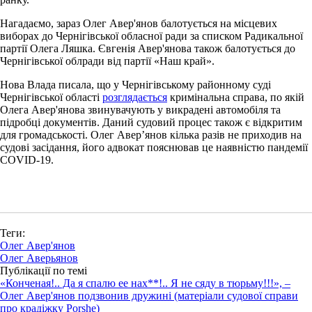
Нагадаємо, зараз Олег Авер'янов балотується на місцевих
виборах до Чернігівської обласної ради за списком Радикальної
партії Олега Ляшка. Євгенія Авер'янова також балотується до
Чернігівської облради від партії «Наш край».
Нова Влада писала, що у Чернігівському районному суді
Чернігівської області
розглядається
кримінальна справа, по якій
Олега Авер'янова звинувачують у викрадені автомобіля та
підробці документів. Даний судовий процес також є відкритим
для громадськості. Олег Авер’янов кілька разів не приходив на
судові засідання, його адвокат пояснював це наявністю пандемії
COVID-19.
Теги:
Олег Авер'янов
Олег Аверьянов
Публікації по темі
«Конченая!.. Да я спалю ее нах**!.. Я не сяду в тюрьму!!!», –
Олег Авер'янов подзвонив дружині (матеріали судової справи
про крадіжку Porshe)