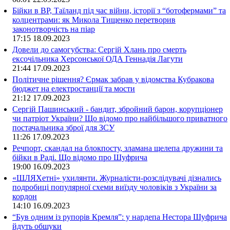
Бійки в ВР, Таїланд під час війни, історії з “ботофермами” та
колцентрами: як Микола Тищенко перетворив
законотворчість на піар
17:15
18.09.2023
Довели до самогубства: Сергій Хлань про смерть
ексочільника Херсонської ОДА Геннадія Лагути
21:44
17.09.2023
Політичне рішення? Єрмак забрав у відомства Кубракова
бюджет на електростанції та мости
21:12
17.09.2023
Сергій Пашинський - бандит, збройний барон, корупціонер
чи патріот України? Що відомо про найбільшого приватного
постачальника зброї для ЗСУ
11:26
17.09.2023
Речпорт, скандал на блокпосту, зламана щелепа дружини та
бійки в Раді. Що відомо про Шуфрича
19:00
16.09.2023
«ШЛЯХетні» ухилянти. Журналісти-розслідувачі дізнались
подробиці популярної схеми виїзду чоловіків з України за
кордон
14:10
16.09.2023
“Був одним із рупорів Кремля”: у нардепа Нестора Шуфрича
йдуть обшуки