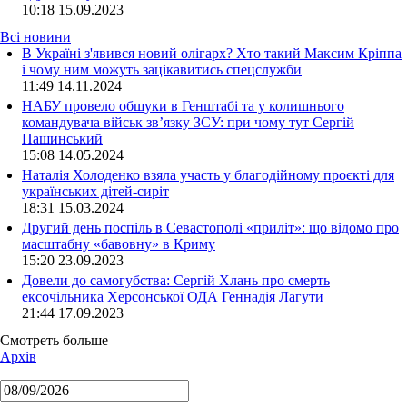
10:18
15.09.2023
Всі новини
В Україні з'явився новий олігарх? Хто такий Максим Кріппа
і чому ним можуть зацікавитись спецслужби
11:49 14.11.2024
НАБУ провело обшуки в Генштабі та у колишнього
командувача військ зв’язку ЗСУ: при чому тут Сергій
Пашинський
15:08 14.05.2024
Наталія Холоденко взяла участь у благодійному проєкті для
українських дітей-сиріт
18:31 15.03.2024
Другий день поспіль в Севастополі «приліт»: що відомо про
масштабну «бавовну» в Криму
15:20 23.09.2023
Довели до самогубства: Сергій Хлань про смерть
ексочільника Херсонської ОДА Геннадія Лагути
21:44 17.09.2023
Смотреть больше
Архів