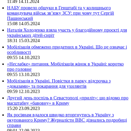
11:49
14.11.2024
НАБУ провело обшуки в Генштабі та у колишнього
командувача військ зв’язку ЗСУ: при чому тут Сергій
Пашинський
15:08
14.05.2024
Наталія Холоденко взяла участь у благодійному проєкті для
українських дітей-сиріт
18:31
15.03.2024
Мобілізація обмежено придатних в Україні. Що це означає і
особливості
09:55
14.10.2023
«Неслабке» питання. Мобілізація жінок в Україні: коротко
про головне
09:55
13.10.2023
Мобілізація в Україні. Повістки в парку, відсрочка з
«доказами» та покарання для ухилянтів
09:59
12.10.2023
Другий день поспіль в Севастополі «приліт»: що відомо про
масштабну «бавовну» в Криму
15:20
23.09.2023
Як росіянам вдалося швидко вторгнутись в Україну з
окупованого Криму? Журналісти ВВС дізнались подробиці
справи
08:01
22.09.2023