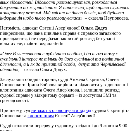
яких відомостей. Відомості розголошуються, розходяться
документи по журналістам. Я наполягаю, щоб справа слухалася
в закритому режимі. Мій клієнт не давав дозвіл, щоб будь-яка
інформація щодо нього розголошувалася»
, – сказала Неупокоєва.
Натомість, адвокат Євгенії Авер’янової
Ольга Додух
підкреслила, що дана цивільна справа є справою загального
провадження, і не передбачає закритий розгляд без участі
вільних слухачів та журналістів.
«Олег В’ячеславович є публічною особою, і до нього тому є
суспільний інтерес не тільки до його суспільної та політичної
діяльності, а й як до приватної особи, депутата Чернігівської
облради»
, – сказала Ольга Додух.
Заслухавши обидві сторони, судді Анжела Скрипка, Олена
Онищенко та Ірина Боброва вирішили відмовити у задоволенні
клопотання адвоката Олега Авер'янова, і залишили розгляд
судової справи у відкритому форматі – із доступом ЗМІ та
громадськості.
При цьому, суд
не захотів оголошувати відвід
суддям Скрипці та
Онищенко за
клопотанням
Євгенії Авер'янової.
Судді оголосили перерву у судовому засіданні до 9 жовтня 9:00
ранку.