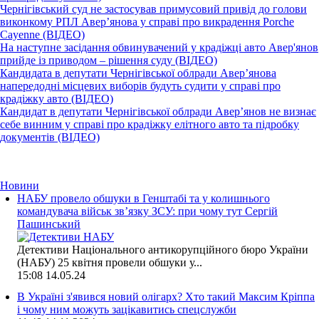
Чернігівський суд не застосував примусовий привід до голови
виконкому РПЛ Авер’янова у справі про викрадення Porche
Cayenne (ВІДЕО)
На наступне засідання обвинувачений у крадіжці авто Авер'янов
прийде із приводом – рішення суду (ВІДЕО)
Кандидата в депутати Чернігівської облради Авер’янова
напередодні місцевих виборів будуть судити у справі про
крадіжку авто (ВІДЕО)
Кандидат в депутати Чернігівської облради Авер’янов не визнає
себе винним у справі про крадіжку елітного авто та підробку
документів (ВІДЕО)
Новини
НАБУ провело обшуки в Генштабі та у колишнього
командувача військ зв’язку ЗСУ: при чому тут Сергій
Пашинський
Детективи Національного антикорупційного бюро України
(НАБУ) 25 квітня провели обшуки у...
15:08
14.05.24
В Україні з'явився новий олігарх? Хто такий Максим Кріппа
і чому ним можуть зацікавитись спецслужби