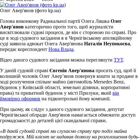
Олег Авер'янов (фото kp.ua)
Голова виконкому Радикальної партії Олега Ляшка
Олег
Авер'янов
категорично проти того, щоб журналісти
висвітлювали судові процеси, де він є стороною по справі. Про
це в ході судового засідання в в Чернігівському апеляційному
суді заявила адвокат Олега Авер'янова
Наталія Неупокоєва
,
передає кореспондент
Нова Влада
.
Відео даного судового засідання можна переглянути
ТУТ
.
У даній судовій справі
Євгенія Авер'янова
просить суд, щоб її
колишній чоловік Олег Авер’янов повернув кошти за продане в
ході розлучення спільне майно (автомобіль Mersedes Benz,
будинок у Київській області, земельні ділянки, корпоративні
права) та приватний будинок у місті Прилуки, який
він
ймовірно оформив
на підконтрольні йому компанії.
При цьому, як слідує з даного судового засідання, депутат
Чернігівської облради Авер'янов намагається обмежити доступ
громадськості до деталей цієї скандальної справи.
«В даній судовій справі ми слухаємо справу про поділ майна
подружжя. Мій клієнт не надавав дозволу на розголошення будь-