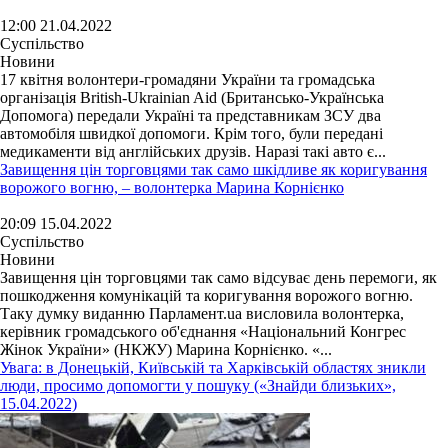
12:00 21.04.2022
Суспільство
Новини
17 квітня волонтери-громадяни України та громадська
організація British-Ukrainian Aid (Британсько-Українська
Допомога) передали Україні та представникам ЗСУ два
автомобіля швидкої допомоги. Крім того, були передані
медикаменти від англійських друзів. Наразі такі авто є...
Завищення цін торговцями так само шкідливе як коригування
ворожого вогню, – волонтерка Марина Корнієнко
20:09 15.04.2022
Суспільство
Новини
Завищення цін торговцями так само відсуває день перемоги, як
пошкодження комунікацій та коригування ворожого вогню.
Таку думку виданню Парламент.ua висловила волонтерка,
керівник громадського об'єднання «Національний Конгрес
Жінок України» (НКЖУ) Марина Корнієнко. «...
Увага: в Донецькій, Київській та Харківській областях зникли
люди, просимо допомогти у пошуку («Знайди близьких»,
15.04.2022)