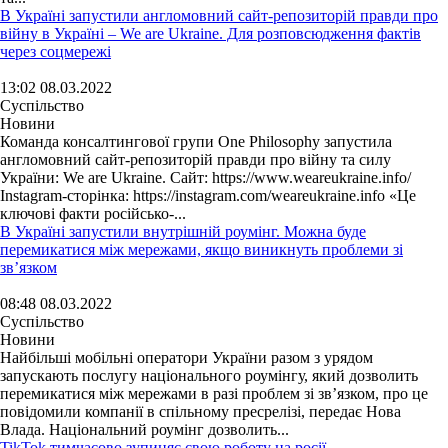
В Україні запустили англомовний сайт-репозиторій правди про
війну в Україні – We are Ukraine. Для розповсюдження фактів
через соцмережі
13:02 08.03.2022
Суспільство
Новини
Команда консалтингової групи One Philosophy запустила
англомовний сайт-репозиторій правди про війну та силу
України: We are Ukraine. Cайт: https://www.weareukraine.info/
Instagram-сторінка: https://instagram.com/weareukraine.info «Це
ключові факти російсько-...
В Україні запустили внутрішній роумінг. Можна буде
перемикатися між мережами, якщо виникнуть проблеми зі
зв’язком
08:48 08.03.2022
Суспільство
Новини
Найбільші мобільні оператори України разом з урядом
запускають послугу національного роумінгу, який дозволить
перемикатися між мережами в разі проблем зі зв’язком, про це
повідомили компанії в спільному пресрелізі, передає Нова
Влада. Національний роумінг дозволить...
TikTok тимчасово зупиняє свою роботу на росії