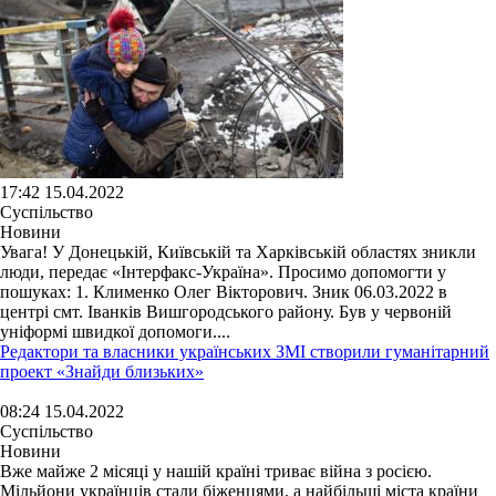
17:42 15.04.2022
Суспільство
Новини
Увага! У Донецькій, Київській та Харківській областях зникли
люди, передає «Інтерфакс-Україна». Просимо допомогти у
пошуках: 1. Клименко Олег Вікторович. Зник 06.03.2022 в
центрі смт. Іванків Вишгородського району. Був у червоній
уніформі швидкої допомоги....
Редактори та власники українських ЗМІ створили гуманітарний
проект «Знайди близьких»
08:24 15.04.2022
Суспільство
Новини
Вже майже 2 місяці у нашій країні триває війна з росією.
Мільйони українців стали біженцями, а найбільші міста країни