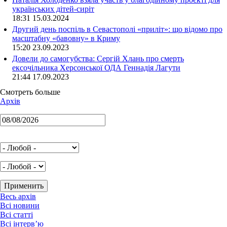
українських дітей-сиріт
18:31 15.03.2024
Другий день поспіль в Севастополі «приліт»: що відомо про
масштабну «бавовну» в Криму
15:20 23.09.2023
Довели до самогубства: Сергій Хлань про смерть
ексочільника Херсонської ОДА Геннадія Лагути
21:44 17.09.2023
Смотреть больше
Архів
Весь архів
Всі новини
Всі статті
Всі інтерв’ю