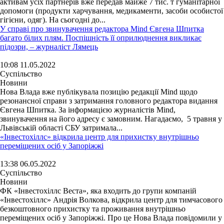
активам усіх партнерів вже передав майже 7 тис. т гуманітарної
допомоги (продукти харчування, медикаменти, засоби особистої
гігієни, одяг). На сьогодні до...
У справі про звинувачення редактора Mind Євгена Шпитка
багато білих плям. Поспішність її оприлюднення викликає
підозри, – журналіст Лямець
10:08 11.05.2022
Суспільство
Новини
Нова Влада вже публікувала позицію редакції Mind щодо
резонансної справи з затримання головного редактора видання
Євгена Шпитка. За інформацією журналістів Mind,
звинувачення на його адресу є замовним. Нагадаємо, 5 травня у
Львівській області СБУ затримала...
«Інвестохіллс» відкрила центр для прихистку внутрішньо
переміщених осіб у Запоріжжі
13:38 06.05.2022
Суспільство
Новини
ФК «Інвестохіллс Веста», яка входить до групи компаній
«Інвестохіллс» Андрія Волкова, відкрила центр для тимчасового
безкоштовного прихистку та проживання внутрішньо
переміщених осіб у Запоріжжі. Про це Нова Влада повідомили у