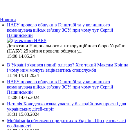
Новини
НАБУ провело обшуки в Генштабі та у колишнього
командувача військ зв’язку ЗСУ: при чому тут Сергій
Пашинський
Детективи Національного антикорупційного бюро України
(НАБУ) 25 квітня провели обшуки у...
15:08
14.05.24
В Україні з'явився новий олігарх? Хто такий Максим Кріппа
і чому ним можуть зацікавитись спецслужби
11:49
14.11.2024
НАБУ провело обшуки в Генштабі та у колишнього
командувача військ зв’язку ЗСУ: при чому тут Сергій
Пашинський
15:08
14.05.2024
Наталія Холоденко взяла участь у благодійному проєкті для
українських дітей-сиріт
18:31
15.03.2024
Мобілізація обмежено придатних в Україні. Що це означає і
особливості