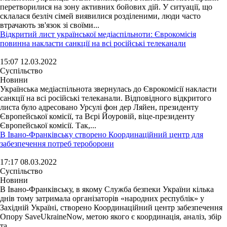
перетворилися на зону активних бойових дій. У ситуації, що
склалася безліч сімей виявилися розділеними, люди часто
втрачають зв'язок зі своїми...
Відкритий лист української медіаспільноти: Єврокомісія
повинна накласти санкції на всі російські телеканали
15:07 12.03.2022
Суспільство
Новини
Українська медіаспільнота звернулась до Єврокомісії накласти
санкції на всі російські телеканали. Відповідного відкритого
листа було адресовано Урсулі фон дер Ляйен, президенту
Європейської комісії, та Вєрі Йоуровій, віце-президенту
Європейської комісії. Так,...
В Івано-Франківську створено Координаційний центр для
забезпечення потреб тероборони
17:17 08.03.2022
Суспільство
Новини
В Івано-Франківську, в якому Служба безпеки України кілька
днів тому затримала організаторів «народних республік» у
Західній Україні, створено Координаційний центр забезпечення
Опору SaveUkraineNow, метою якого є координація, аналіз, збір
та...