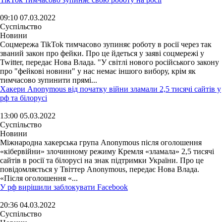
09:10 07.03.2022
Суспільство
Новини
Соцмережа TikTok тимчасово зупиняє роботу в росії через так
званий закон про фейки. Про це йдеться у заяві соцмережі у
Twitter, передає Нова Влада. "У світлі нового російського закону
про "фейкові новини" у нас немає іншого вибору, крім як
тимчасово зупинити прямі...
Хакери Anonymous від початку війни зламали 2,5 тисячі сайтів у
рф та білорусі
13:00 05.03.2022
Суспільство
Новини
Міжнародна хакерська група Anonymous після оголошення
«кібервійни» злочинному режиму Кремля «зламала» 2,5 тисячі
сайтів в росії та білорусі на знак підтримки України. Про це
повідомляється у Твіттер Anonymous, передає Нова Влада.
«Після оголошення «...
У рф вирішили заблокувати Facebook
20:36 04.03.2022
Суспільство