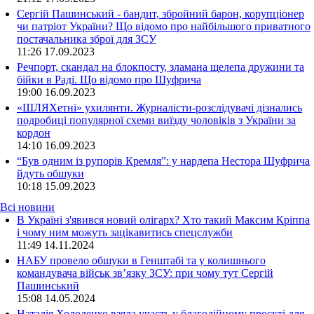
Сергій Пашинський - бандит, збройний барон, корупціонер
чи патріот України? Що відомо про найбільшого приватного
постачальника зброї для ЗСУ
11:26
17.09.2023
Речпорт, скандал на блокпосту, зламана щелепа дружини та
бійки в Раді. Що відомо про Шуфрича
19:00
16.09.2023
«ШЛЯХетні» ухилянти. Журналісти-розслідувачі дізнались
подробиці популярної схеми виїзду чоловіків з України за
кордон
14:10
16.09.2023
“Був одним із рупорів Кремля”: у нардепа Нестора Шуфрича
йдуть обшуки
10:18
15.09.2023
Всі новини
В Україні з'явився новий олігарх? Хто такий Максим Кріппа
і чому ним можуть зацікавитись спецслужби
11:49 14.11.2024
НАБУ провело обшуки в Генштабі та у колишнього
командувача військ зв’язку ЗСУ: при чому тут Сергій
Пашинський
15:08 14.05.2024
Наталія Холоденко взяла участь у благодійному проєкті для