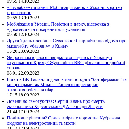
09:55
14.10.2023
«Неслабке» питання. Мобілізація жінок в Україні: коротко
про головне
09:55
13.10.2023
Мобілізація в Україні. Повістки в парку, відсрочка з
«доказами» та покарання для ухилянтів
09:59
12.10.2023
Другий день поспіль в Севастополі «приліт»: що відомо про
масштабну «бавовну» в Криму
15:20
23.09.2023
Як росіянам вдалося швидко вторгнутись в Україну з
окупованого Криму? Журналісти ВВС дізнались подробиці
справи
08:01
22.09.2023
Бійки в ВР, Таїланд під час війни, історії з “ботофермами” та
колцентрами: як Микола Тищенко перетворив
законотворчість на піар
17:15
18.09.2023
Довели до самогубства: Сергій Хлань про смерть
ексочільника Херсонської ОДА Геннадія Лагути
21:44
17.09.2023
Політичне рішення? Єрмак забрав у відомства Кубракова
бюджет на електростанції та мости
21:12
17.09.2023