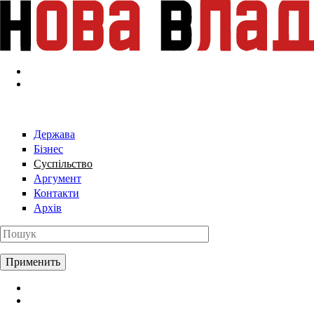
Перейти к основному содержанию
Держава
Бізнес
Суспільство
Аргумент
Контакти
Архів