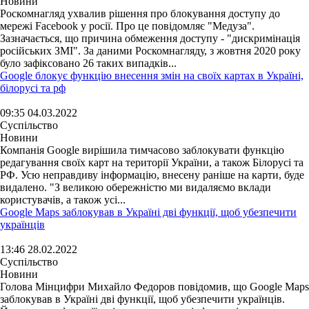
Новини
Роскомнагляд ухвалив рішення про блокування доступу до
мережі Facebook у росії. Про це повідомляє "Медуза".
Зазначається, що причина обмеження доступу - "дискримінація
російських ЗМІ". За даними Роскомнагляду, з жовтня 2020 року
було зафіксовано 26 таких випадків...
Google блокує функцію внесення змін на своїх картах в Україні,
білорусі та рф
09:35 04.03.2022
Суспільство
Новини
Компанія Google вирішила тимчасово заблокувати функцію
редагування своїх карт на території України, а також Білорусі та
РФ. Усю неправдиву інформацію, внесену раніше на карти, буде
видалено. "З великою обережністю ми видаляємо вклади
користувачів, а також усі...
Google Maps заблокував в Україні дві функції, щоб убезпечити
українців
13:46 28.02.2022
Суспільство
Новини
Голова Мінцифри Михайло Федоров повідомив, що Google Maps
заблокував в Україні дві функції, щоб убезпечити українців.