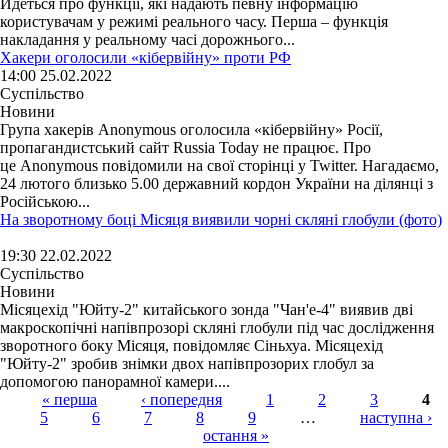
Йдеться про функції, які надають певну інформацію
користувачам у режимі реального часу. Перша – функція
накладання у реальному часі дорожнього...
Хакери оголосили «кібервійну» проти РФ
14:00 25.02.2022
Суспільство
Новини
Група хакерів Anonymous оголосила «кібервійну» Росії,
пропагандистський сайт Russia Today не працює. Про
це Anonymous повідомили на свої сторінці у Twitter. Нагадаємо,
24 лютого близько 5.00 державний кордон України на ділянці з
Російською...
На зворотному боці Місяця виявили чорні скляні глобули (фото)
19:30 22.02.2022
Суспільство
Новини
Місяцехід "Юйту-2" китайського зонда "Чан'е-4" виявив дві
макроскопічні напівпрозорі скляні глобули під час дослідження
зворотного боку Місяця, повідомляє Сіньхуа. Місяцехід
"Юйту-2" зробив знімки двох напівпрозорих глобул за
допомогою панорамної камери....
« перша
‹ попередня
1
2
3
4
5
6
7
8
9
…
наступна ›
Страницы
остання »