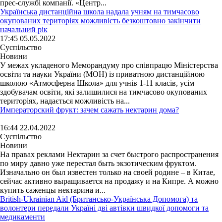
прес-службі компанії. «Центр...
Українська дистанційна школа надала учням на тимчасово
окупованих територіях можливість безкоштовно закінчити
начальний рік
17:45 05.05.2022
Суспільство
Новини
У межах укладеного Меморандуму про співпрацю Міністерства
освіти та науки України (МОН) із приватною дистанційною
школою «Атмосферна Школа» для учнів 1-11 класів, усім
здобувачам освіти, які залишилися на тимчасово окупованих
територіях, надається можливість на...
Императорский фрукт: зачем сажать нектарин дома?
16:44 22.04.2022
Суспільство
Новини
На правах реклами Нектарин за счет быстрого распространения
по миру давно уже перестал быть экзотическим фруктом.
Изначально он был известен только на своей родине – в Китае,
сейчас активно выращивается на продажу и на Кипре. А можно
купить саженцы нектарина и...
British-Ukrainian Aid (Британсько-Українська Допомога) та
волонтери передали Україні дві автівки швидкої допомоги та
медикаменти