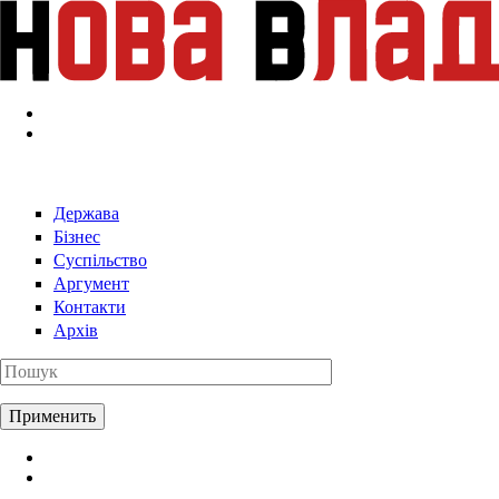
Перейти к основному содержанию
Держава
Бізнес
Суспільство
Аргумент
Контакти
Архів