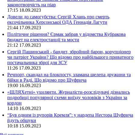
законотворчість на піар
17:15
18.09.2023
Довели до самогубства: Сергій Хлань про смерть
ексочільника Херсонської ОДА Геннадія Лагути
21:44
17.09.2023
Політичне рішення? Єрмак забрав у відомства Кубракова
бюджет на електростанції та мости
21:12
17.09.2023
Сергій Пашинський - бандит, збройний барон, корупціонер
чи патріот України? Що відомо про найбільшого приватного
постачальника зброї для ЗСУ
11:26
17.09.2023
Речпорт, скандал на блокпосту, зламана щелепа дружини та
бійки в Раді. Що відомо про Шуфрича
19:00
16.09.2023
«ШЛЯХетні» ухилянти. Журналісти-розслідувачі дізнались
подробиці популярної схеми виїзду чоловіків з України за
кордон
14:10
16.09.2023
“Був одним із рупорів Кремля”: у нардепа Нестора Шуфрича
йдуть обшуки
10:18
15.09.2023
Всі новини