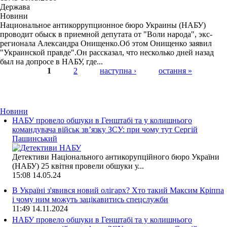
Держава
Новини
Национальное антикоррупционное бюро Украины (НАБУ)
проводит обыск в приемной депутата от "Воли народа", экс-
регионала Александра Онищенко.Об этом Онищенко заявил
"Украинской правде".Он рассказал, что несколько дней назад
был на допросе в НАБУ, где...
1
2
наступна ›
остання »
Страницы
Новини
НАБУ провело обшуки в Генштабі та у колишнього
командувача військ зв’язку ЗСУ: при чому тут Сергій
Пашинський
Детективи Національного антикорупційного бюро України
(НАБУ) 25 квітня провели обшуки у...
15:08
14.05.24
В Україні з'явився новий олігарх? Хто такий Максим Кріппа
і чому ним можуть зацікавитись спецслужби
11:49
14.11.2024
НАБУ провело обшуки в Генштабі та у колишнього