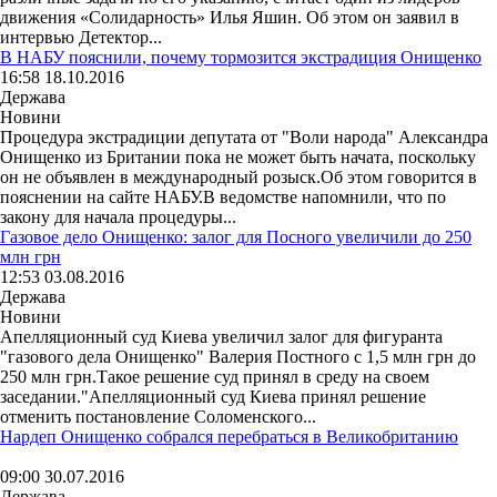
движения «Солидарность» Илья Яшин. Об этом он заявил в
интервью Детектор...
В НАБУ пояснили, почему тормозится экстрадиция Онищенко
16:58 18.10.2016
Держава
Новини
Процедура экстрадиции депутата от "Воли народа" Александра
Онищенко из Британии пока не может быть начата, поскольку
он не объявлен в международный розыск.Об этом говорится в
пояснении на сайте НАБУ.В ведомстве напомнили, что по
закону для начала процедуры...
Газовое дело Онищенко: залог для Посного увеличили до 250
млн грн
12:53 03.08.2016
Держава
Новини
Апелляционный суд Киева увеличил залог для фигуранта
"газового дела Онищенко" Валерия Постного с 1,5 млн грн до
250 млн грн.Такое решение суд принял в среду на своем
заседании."Апелляционный суд Киева принял решение
отменить постановление Соломенского...
Нардеп Онищенко собрался перебраться в Великобританию
09:00 30.07.2016
Держава