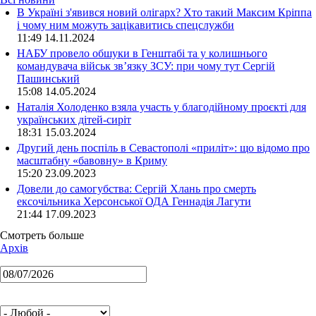
В Україні з'явився новий олігарх? Хто такий Максим Кріппа
і чому ним можуть зацікавитись спецслужби
11:49 14.11.2024
НАБУ провело обшуки в Генштабі та у колишнього
командувача військ зв’язку ЗСУ: при чому тут Сергій
Пашинський
15:08 14.05.2024
Наталія Холоденко взяла участь у благодійному проєкті для
українських дітей-сиріт
18:31 15.03.2024
Другий день поспіль в Севастополі «приліт»: що відомо про
масштабну «бавовну» в Криму
15:20 23.09.2023
Довели до самогубства: Сергій Хлань про смерть
ексочільника Херсонської ОДА Геннадія Лагути
21:44 17.09.2023
Смотреть больше
Архів