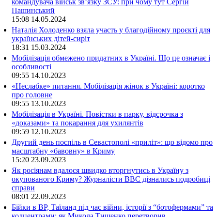
командувача військ зв’язку ЗСУ: при чому тут Сергій
Пашинський
15:08
14.05.2024
Наталія Холоденко взяла участь у благодійному проєкті для
українських дітей-сиріт
18:31
15.03.2024
Мобілізація обмежено придатних в Україні. Що це означає і
особливості
09:55
14.10.2023
«Неслабке» питання. Мобілізація жінок в Україні: коротко
про головне
09:55
13.10.2023
Мобілізація в Україні. Повістки в парку, відсрочка з
«доказами» та покарання для ухилянтів
09:59
12.10.2023
Другий день поспіль в Севастополі «приліт»: що відомо про
масштабну «бавовну» в Криму
15:20
23.09.2023
Як росіянам вдалося швидко вторгнутись в Україну з
окупованого Криму? Журналісти ВВС дізнались подробиці
справи
08:01
22.09.2023
Бійки в ВР, Таїланд під час війни, історії з “ботофермами” та
колцентрами: як Микола Тищенко перетворив