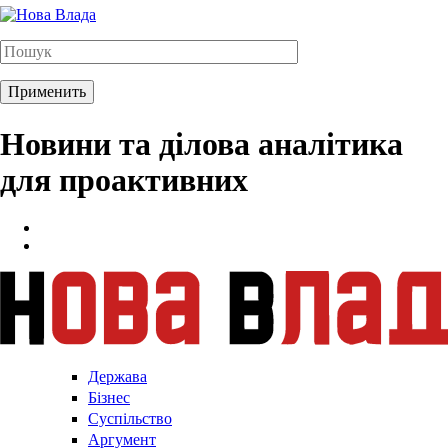
Новини та ділова аналітика
для проактивних
Держава
Бізнес
Суспільство
Аргумент