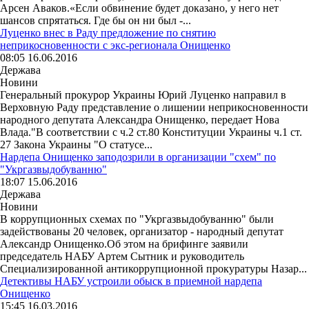
Арсен Аваков.«Если обвинение будет доказано, у него нет
шансов спрятаться. Где бы он ни был -...
Луценко внес в Раду предложение по снятию
неприкосновенности с экс-регионала Онищенко
08:05 16.06.2016
Держава
Новини
Генеральный прокурор Украины Юрий Луценко направил в
Верховную Раду представление о лишении неприкосновенности
народного депутата Александра Онищенко, передает Нова
Влада."В соответствии с ч.2 ст.80 Конституции Украины ч.1 ст.
27 Закона Украины "О статусе...
Нардепа Онищенко заподозрили в организации "схем" по
"Укргазвыдобуванню"
18:07 15.06.2016
Держава
Новини
В коррупционных схемах по "Укргазвыдобуванню" были
задействованы 20 человек, организатор - народный депутат
Александр Онищенко.Об этом на брифинге заявили
председатель НАБУ Артем Сытник и руководитель
Специализированной антикоррупционной прокуратуры Назар...
Детективы НАБУ устроили обыск в приемной нардепа
Онищенко
15:45 16.03.2016