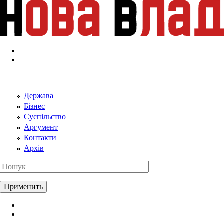
Перейти к основному содержанию
Держава
Бізнес
Суспільство
Аргумент
Контакти
Архів