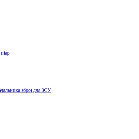
 піар
ачальника зброї для ЗСУ