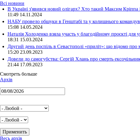
Всі новини
В Україні з'явився новий олігарх? Хто такий Максим Кріппа
11:49 14.11.2024
НАБУ провело обшуки в Генштабі та у колишнього командува
15:08 14.05.2024
Наталія Холоденко взяла участь у благодійному проєкті для у
18:31 15.03.2024
Другий день поспіль в Севастополі «приліт»: що відомо про
15:20 23.09.2023
Довели до самогубства: Сергій Хлань про смерть ексочільни
21:44 17.09.2023
Смотреть больше
Архів
Весь архів