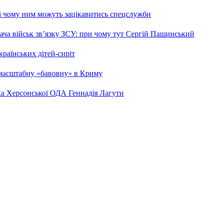
 і чому ним можуть зацікавитись спецслужби
ча військ зв’язку ЗСУ: при чому тут Сергій Пашинський
країнських дітей-сиріт
 масштабну «бавовну» в Криму
ка Херсонської ОДА Геннадія Лагути