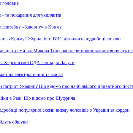
о головне
ми» та покарання для ухилянтів
 масштабну «бавовну» в Криму
ваного Криму? Журналісти ВВС дізнались подробиці справи
та колцентрами: як Микола Тищенко перетворив законотворчість на
ка Херсонської ОДА Геннадія Лагути
ет на електростанції та мости
и патріот України? Що відомо про найбільшого приватного пост
бійки в Раді. Що відомо про Шуфрича
робиці популярної схеми виїзду чоловіків з України за кордон
 йдуть обшуки