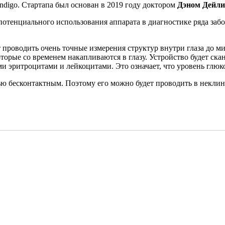
digo. Стартапа был основан в 2019 году доктором
Дэном Дейли
отенциального использования аппарата в диагностике ряда забо
 проводить очень точные измерения структур внутри глаза до 
рые со временем накапливаются в глазу. Устройство будет скани
ыми эритроцитами и лейкоцитами. Это означает, что уровень глюк
тью бесконтактным. Поэтому его можно будет проводить в некли