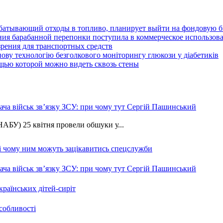
рабатывающий отходы в топливо, планирует выйти на фондовую
ния барабанной перепонки поступила в коммерческое использов
рения для транспортных средств
ову технологію безголкового моніторингу глюкози у діабетиків
щью которой можно видеть сквозь стены
ча військ зв’язку ЗСУ: при чому тут Сергій Пашинський
АБУ) 25 квітня провели обшуки у...
 і чому ним можуть зацікавитись спецслужби
ча військ зв’язку ЗСУ: при чому тут Сергій Пашинський
країнських дітей-сиріт
особливості