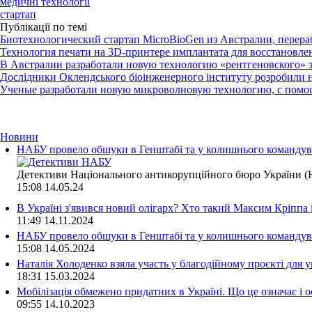
медичні технології
стартап
Публікації по темі
Биотехнологический стартап MicroBioGen из Австралии, пере
Технология печати на 3D-принтере имплантата для восстановле
В Австралии разработали новую технологию «рентгеновского» з
Дослідники Оклендського біоінженерного інституту розробили н
Ученые разработали новую микроволновую технологию, с помо
Новини
НАБУ провело обшуки в Генштабі та у колишнього командува
Детективи Національного антикорупційного бюро України (Н
15:08
14.05.24
В Україні з'явився новий олігарх? Хто такий Максим Кріппа
11:49
14.11.2024
НАБУ провело обшуки в Генштабі та у колишнього командува
15:08
14.05.2024
Наталія Холоденко взяла участь у благодійному проєкті для у
18:31
15.03.2024
Мобілізація обмежено придатних в Україні. Що це означає і 
09:55
14.10.2023