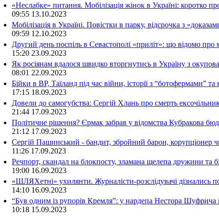
«Неслабке» питання. Мобілізація жінок в Україні: коротко пр
09:55
13.10.2023
Мобілізація в Україні. Повістки в парку, відсрочка з «доказа
09:59
12.10.2023
Другий день поспіль в Севастополі «приліт»: що відомо про
15:20
23.09.2023
Як росіянам вдалося швидко вторгнутись в Україну з окупо
08:01
22.09.2023
Бійки в ВР, Таїланд під час війни, історії з “ботофермами” 
17:15
18.09.2023
Довели до самогубства: Сергій Хлань про смерть ексочільни
21:44
17.09.2023
Політичне рішення? Єрмак забрав у відомства Кубракова бюдж
21:12
17.09.2023
Сергій Пашинський - бандит, збройний барон, корупціонер ч
11:26
17.09.2023
Речпорт, скандал на блокпосту, зламана щелепа дружини та 
19:00
16.09.2023
«ШЛЯХетні» ухилянти. Журналісти-розслідувачі дізнались под
14:10
16.09.2023
“Був одним із рупорів Кремля”: у нардепа Нестора Шуфрича
10:18
15.09.2023