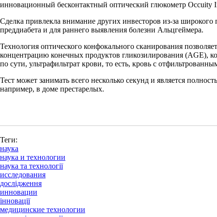
инновационный бесконтактный оптический глюкометр Occuity In
Сделка привлекла внимание других инвесторов из-за широкого п
преддиабета и для раннего выявления болезни Альцгеймера.
Технология оптического конфокального сканирования позволяет
концентрацию конечных продуктов гликозилирования (AGE), кото
по сути, ультрафильтрат крови, то есть, кровь с отфильтрованн
Тест может занимать всего несколько секунд и является полнос
например, в доме престарелых.
Теги:
наука
наука и технологии
наука та технології
исследования
дослідження
инновации
інновації
медицинские технологии