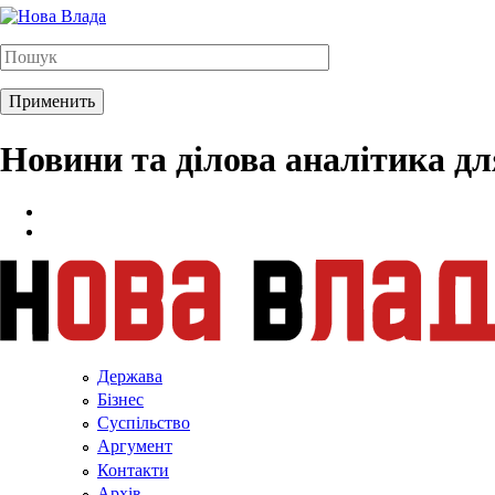
Новини та ділова аналітика д
Держава
Бізнес
Суспільство
Аргумент
Контакти
Архів