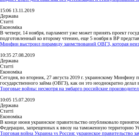
15:06 13.11.2019
Держава
Статті
Економіка
В четверг, 14 ноября, парламент уже может принять проект гос
подготовленный ко второму чтению, еще 5 ноября в ВР предста
Минфин выстроил пирамиду заимствований ОВГЗ, которая неиз
10:35 27.08.2019
Держава
Статті
Економіка
Сегодня, во вторник, 27 августа 2019 г. украинскому Минфину 
государственного займа (ОВГЗ), как он это неоднократно делал 
Торговые войны: несмотря на эмбарго российские производите
10:05 15.07.2019
Держава
Статті
Економіка
В конце июня украинское правительство опубликовало принятое
Федерации, запрещенных к ввозу на таможенную территорию У
Торговая война Украина vs Россия: украинское правительство з