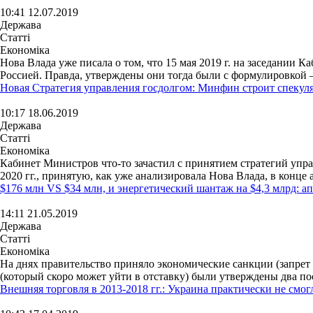
10:41 12.07.2019
Держава
Статті
Економіка
Нова Влада уже писала о том, что 15 мая 2019 г. на заседани
Россией. Правда, утверждены они тогда были с формулировкой – 
Новая Стратегия управления госдолгом: Минфин строит спекул
10:17 18.06.2019
Держава
Статті
Економіка
Кабинет Министров что-то зачастил с принятием стратегий упр
2020 гг., принятую, как уже анализировала Нова Влада, в конце ав
$176 млн VS $34 млн, и энергетический шантаж на $4,3 млрд: 
14:11 21.05.2019
Держава
Статті
Економіка
На днях правительство приняло экономические санкции (запрет 
(который скоро может уйти в отставку) были утверждены два по
Внешняя торговля в 2013-2018 гг.: Украина практически не см