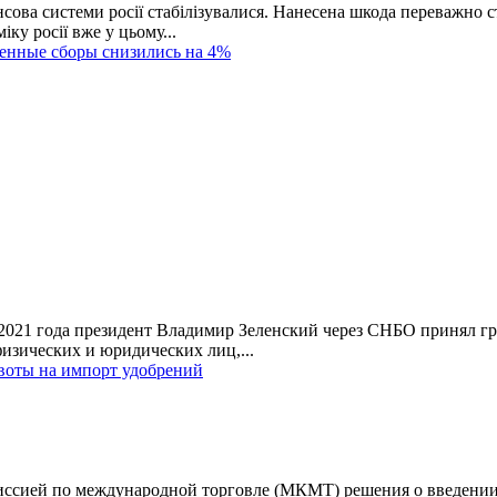
сова системи росії стабілізувалися. Нанесена шкода переважно с
іку росії вже у цьому...
женные сборы снизились на 4%
я 2021 года президент Владимир Зеленский через СНБО принял г
изических и юридических лиц,...
воты на импорт удобрений
ссией по международной торговле (МКМТ) решения о введении