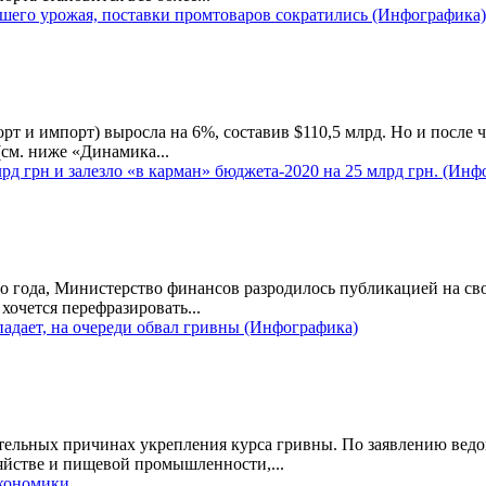
рошего урожая, поставки промтоваров сократились (Инфографика)
рт и импорт) выросла на 6%, составив $110,5 млрд. Но и после 
(см. ниже «Динамика...
рд грн и залезло «в карман» бюджета-2020 на 25 млрд грн. (Инф
вого года, Министерство финансов разродилось публикацией на 
хочется перефразировать...
адает, на очереди обвал гривны (Инфографика)
вительных причинах укрепления курса гривны. По заявлению ведо
зяйстве и пищевой промышленности,...
экономики