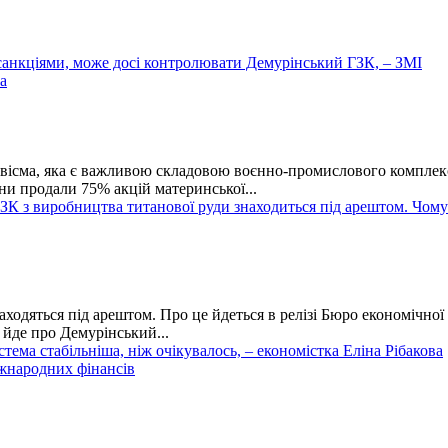
анкціями, може досі контролювати Демурінський ГЗК, – ЗМІ
ісма, яка є важливою складовою воєнно-промислового комплекс
яни продали 75% акцій материнської...
ЗК з виробництва титанової руди знаходиться під арештом. Чо
ходяться під арештом. Про це йдеться в релізі Бюро економічної
 йде про Демурінський...
истема стабільніша, ніж очікувалось, – економістка Еліна Рібакова