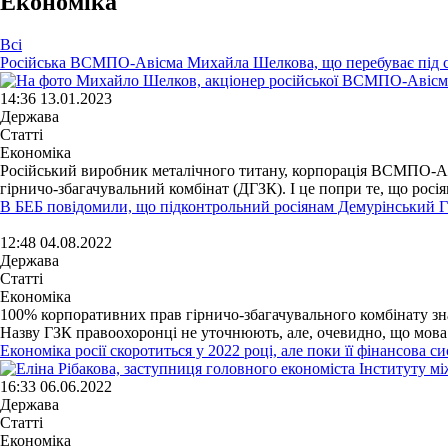
Економіка
Всі
Російська ВСМПО-Авісма Михайла Шелкова, що перебуває під с
14:36 13.01.2023
Держава
Статті
Економіка
Російський виробник металічного титану, корпорація ВСМПО-Ав
гірничо-збагачувальний комбінат (ДГЗК). І це попри те, що росі
В БЕБ повідомили, що підконтрольний росіянам Демурінський Г
12:48 04.08.2022
Держава
Статті
Економіка
100% корпоративних прав гірничо-збагачувального комбінату зна
Назву ГЗК правоохоронці не уточнюють, але, очевидно, що мова
Економіка росії скоротиться у 2022 році, але поки її фінансова с
16:33 06.06.2022
Держава
Статті
Економіка