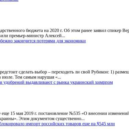
ударственного бюджета на 2020 г. Об этом ранее заявил спикер 
вили премьер-министр Алексей...
бежно закончится потерями для экономики
предстоит сделать выбор – переходить ли свой Рубикон: 1) раз
в июле. Тем самым нарушая «...
ли удобрений выдавливают с рынка украинский химрпом
 еще 15 мая 2019 г. постановление №535 «О внесении изменений
краины». Этим документом существенно...
аблокировало импорт российских товаров еще на $545 млн