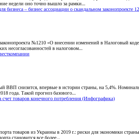
ние недели оно точно вышло за рамки...
ля бизнеса – бизнес ассоциации о скандальном законопроекте 1
о законопроекта №1210 «О внесении изменений в Налоговый код
их несогласованностей в налоговом...
нвесткомпании
ый ВВП снизится, впервые в истории страны, на 5,4%. Номинал
18 года. Такой прогноз базового...
за счет товаров конечного потребления (Инфографика)
рта товаров из Украины в 2019 г.: риски для экономики страны
орта становится все более...