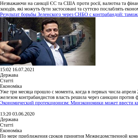
Незважаючи на санкції ЄС та США проти росії, валютна та фінан
заходів, які можуть бути застосовані та суттєво послаблять економ
Результат борьбы Зеленского через СНБО с контрабандой: тамо
15:02 16.07.2021
Держава
Статті
Економіка
Уже три месяца прошло с момента, когда в первых числа апрел
железом контрабандистов власть решила через санкции против ф
Экономический протекционизм: Минэкономики может ввести к
13:20 03.06.2020
Держава
Статті
Економіка
По мере приближения сроков принятия Межведомственной коми