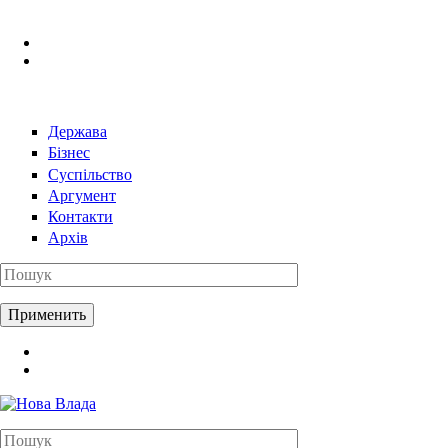
Перейти к основному содержанию
Держава
Бізнес
Суспільство
Аргумент
Контакти
Архів