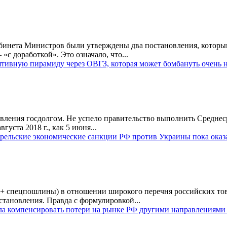
и Кабинета Министров были утверждены два постановления, кото
«с доработкой». Это означало, что...
ятивную пирамиду через ОВГЗ, которая может бомбануть очень
авления госдолгом. Не успело правительство выполнить Средне
густа 2018 г., как 5 июня...
апрельские экономические санкции РФ против Украины пока оказ
+ спецпошлины) в отношении широкого перечня российских товар
становления. Правда с формулировкой...
огла компенсировать потери на рынке РФ другими направлениям