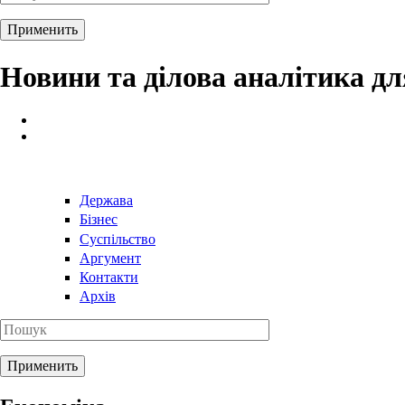
Новини та ділова аналітика д
Держава
Бізнес
Суспільство
Аргумент
Контакти
Архів