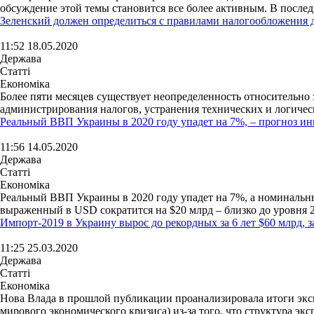
обсуждение этой темы становится все более активным. В послед
Зеленский должен определиться с правилами налогообложения д
11:52 18.05.2020
Держава
Статті
Економіка
Более пяти месяцев существует неопределенность относительн
администрирования налогов, устранения технических и логическ
Реальный ВВП Украины в 2020 году упадет на 7%, – прогноз и
11:56 14.05.2020
Держава
Статті
Економіка
Реальный ВВП Украины в 2020 году упадет на 7%, а номинальн
выраженный в USD сократится на $20 млрд – близко до уровня 20
Импорт-2019 в Украину вырос до рекордных за 6 лет $60 млрд, 
11:25 25.03.2020
Держава
Статті
Економіка
Нова Влада в прошлой публикации проанализировала итоги экспо
мирового экономического кризиса) из-за того, что структура эксп