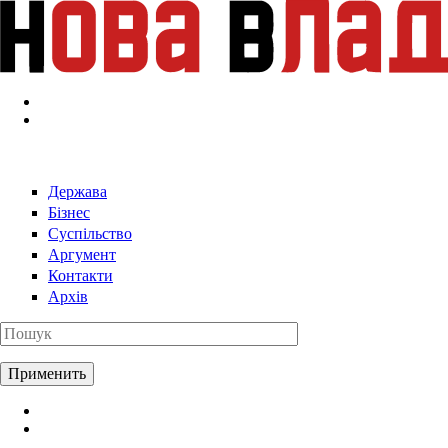
Перейти к основному содержанию
Держава
Бізнес
Суспільство
Аргумент
Контакти
Архів