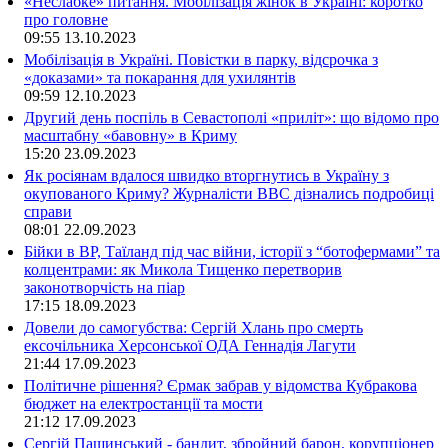
«Неслабке» питання. Мобілізація жінок в Україні: коротко
про головне
09:55
13.10.2023
Мобілізація в Україні. Повістки в парку, відсрочка з
«доказами» та покарання для ухилянтів
09:59
12.10.2023
Другий день поспіль в Севастополі «приліт»: що відомо про
масштабну «бавовну» в Криму
15:20
23.09.2023
Як росіянам вдалося швидко вторгнутись в Україну з
окупованого Криму? Журналісти ВВС дізнались подробиці
справи
08:01
22.09.2023
Бійки в ВР, Таїланд під час війни, історії з “ботофермами” та
колцентрами: як Микола Тищенко перетворив
законотворчість на піар
17:15
18.09.2023
Довели до самогубства: Сергій Хлань про смерть
ексочільника Херсонської ОДА Геннадія Лагути
21:44
17.09.2023
Політичне рішення? Єрмак забрав у відомства Кубракова
бюджет на електростанції та мости
21:12
17.09.2023
Сергій Пашинський - бандит, збройний барон, корупціонер