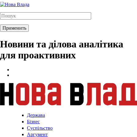
Новини та ділова аналітика
для проактивних
Держава
Бізнес
Суспільство
Аргумент