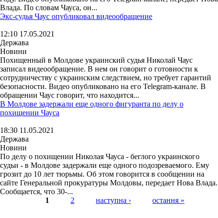
Влада. По словам Чауса, он...
Экс-судья Чаус опубликовал видеообращение
12:10 17.05.2021
Держава
Новини
Похищенный в Молдове украинский судья Николай Чаус
записал видеообращение. В нем он говорит о готовности к
сотрудничеству с украинским следствием, но требует гарантий
безопасности. Видео опубликовано на его Telegram-канале. В
обращении Чаус говорит, что находится...
В Молдове задержали еще одного фигуранта по делу о
похищении Чауса
18:30 11.05.2021
Держава
Новини
По делу о похищении Николая Чауса - беглого украинского
судьи - в Молдове задержали еще одного подозреваемого. Ему
грозит до 10 лет тюрьмы. Об этом говорится в сообщении на
сайте Генеральной прокуратуры Молдовы, передает Нова Влада.
Сообщается, что 30-...
1
2
наступна ›
остання »
Страницы