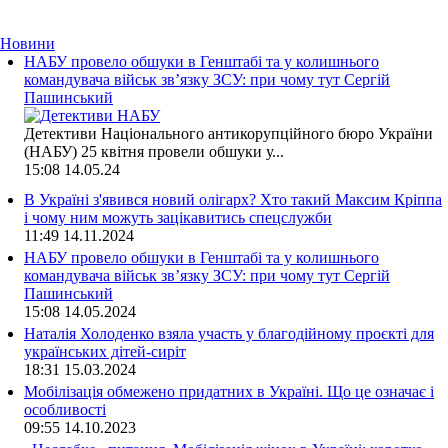
Новини
НАБУ провело обшуки в Генштабі та у колишнього
командувача військ зв’язку ЗСУ: при чому тут Сергій
Пашинський
Детективи Національного антикорупційного бюро України
(НАБУ) 25 квітня провели обшуки у...
15:08
14.05.24
В Україні з'явився новий олігарх? Хто такий Максим Кріппа
і чому ним можуть зацікавитись спецслужби
11:49
14.11.2024
НАБУ провело обшуки в Генштабі та у колишнього
командувача військ зв’язку ЗСУ: при чому тут Сергій
Пашинський
15:08
14.05.2024
Наталія Холоденко взяла участь у благодійному проєкті для
українських дітей-сиріт
18:31
15.03.2024
Мобілізація обмежено придатних в Україні. Що це означає і
особливості
09:55
14.10.2023