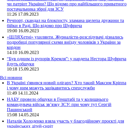
чи патріот України? Що відомо про найбільшого приватного
постачальника зброї для ЗСУ
11:26
17.09.2023
Речпорт, скандал на блокпосту, зламана щелепа дружини та
бійки в Раді. Що відомо про Шуфрича
19:00
16.09.2023
«ШЛЯХетні» ухилянти. Журналісти-розслідувачі дізнались
подробиці популярної схеми виїзду чоловіків з України за
кордон
14:10
16.09.2023
“Був одним із рупорів Кремля”: у нардепа Нестора Шуфрича
йдуть обшуки
10:18
15.09.2023
Всі новини
В Україні з'явився новий олігарх? Хто такий Максим Кріппа
і чому ним можуть зацікавитись спецслужби
11:49 14.11.2024
НАБУ провело обшуки в Генштабі та у колишнього
командувача військ зв’язку ЗСУ: при чому тут Сергій
Пашинський
15:08 14.05.2024
Наталія Холоденко взяла участь у благодійному проєкті для
українських дітей-сиріт