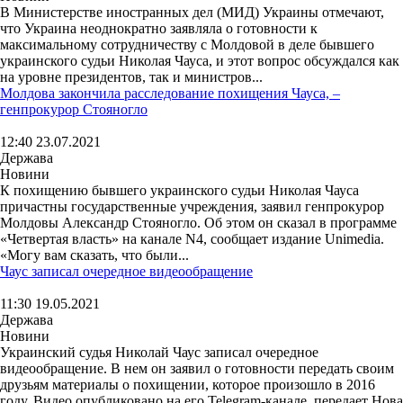
В Министерстве иностранных дел (МИД) Украины отмечают,
что Украина неоднократно заявляла о готовности к
максимальному сотрудничеству с Молдовой в деле бывшего
украинского судьи Николая Чауса, и этот вопрос обсуждался как
на уровне президентов, так и министров...
Молдова закончила расследование похищения Чауса, –
генпрокурор Стояногло
12:40 23.07.2021
Держава
Новини
К похищению бывшего украинского судьи Николая Чауса
причастны государственные учреждения, заявил генпрокурор
Молдовы Александр Стояногло. Об этом он сказал в программе
«Четвертая власть» на канале N4, сообщает издание Unimedia.
«Могу вам сказать, что были...
Чаус записал очередное видеообращение
11:30 19.05.2021
Держава
Новини
Украинский судья Николай Чаус записал очередное
видеообращение. В нем он заявил о готовности передать своим
друзьям материалы о похищении, которое произошло в 2016
году. Видео опубликовано на его Telegram-канале, передает Нова