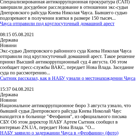
Специализированная антикоррупционная прокуратура (САП)
завершили досудебное расследование в отношении экс-судьи
Днепровского райсуда Киева Николая Чауса. Бывшего судью
подозревают в получении взятки в размере 150 тысяч...
Чауса отправили под круглосуточный домашний арест
08:15 05.08.2021
Держава
Новини
Экс-судью Днепровского районного суда Киева Николая Чауса
отправили под круглосуточный домашний арест. Такое решение
принял Высший антикоррупционный суд 4 августа. Об этом
сообщает пресс-службы ВАКС, передает Нова Влада. Заседание
суда по рассмотрению...
Сытник рассказал, как в НАБУ узнали о местонахождении Чауса
15:37 04.08.2021
Держава
Новини
Национальное антикоррупционное бюро 3 августа узнало, что
бывший судья Днепровского райсуда Киева Николай Чаус
находится в больнице "Феофания", из официального письма
СБУ. Об этом директор НАБУ Артем Сытник сообщил в
интервью ZN.UA, передает Нова Влада. "О...
НАБУ заявило о задержании Чауса в «Феофании» (фото)